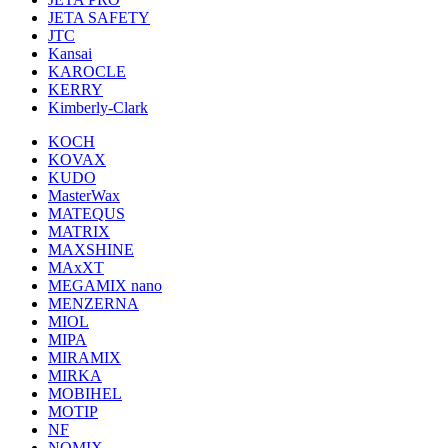
JETA SAFETY
JTC
Kansai
KAROCLE
KERRY
Kimberly-Clark
KOCH
KOVAX
KUDO
MasterWax
MATEQUS
MATRIX
MAXSHINE
MAxXT
MEGAMIX nano
MENZERNA
MIOL
MIPA
MIRAMIX
MIRKA
MOBIHEL
MOTIP
NF
NOMIX