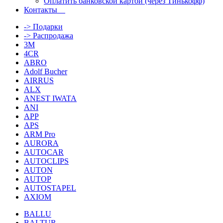
Оплатить банковской картой (через Тинькофф)
Контакты
-> Подарки
-> Распродажа
3M
4CR
ABRO
Adolf Bucher
AIRRUS
ALX
ANEST IWATA
ANI
APP
APS
ARM Pro
AURORA
AUTOCAR
AUTOCLIPS
AUTON
AUTOP
AUTOSTAPEL
AXIOM
BALLU
BALTUR