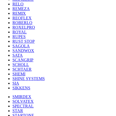
RELO
REMEZA
REMIX
REOFLEX
ROBERLO
ROXELPRO
ROYAL
RUPES
RUST STOP
SAGOLA
SANDWOX
SATA
SCANGRIP
SCHOLL
SCHTAER
SHEMI
SHINE SYSTEMS
SIA
SIKKENS
SMIRDEX
SOLVATEX
SPECTRAL
STAR
STARTONE