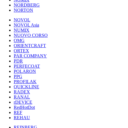
NORDBERG
NORTON
NOVOL
NOVOL Asia
NUMIX
NUOVO CORSO
OMG
ORIENTCRAFT
ORTEX
PAR COMPANY
PDR
PERFECOAT
POLARON
PPG
PROFILAK
QUICKLINE
RADEX
RANAL
rDEVICE
RedHotDot
REF
REHAU
REINBERG