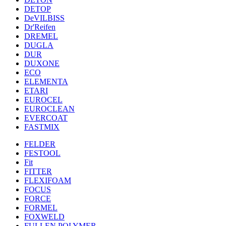
DETOP
DeVILBISS
Dr'Reifen
DREMEL
DUGLA
DUR
DUXONE
ECO
ELEMENTA
ETARI
EUROCEL
EUROCLEAN
EVERCOAT
FASTMIX
FELDER
FESTOOL
Fit
FITTER
FLEXIFOAM
FOCUS
FORCE
FORMEL
FOXWELD
FULLEN POLYMER