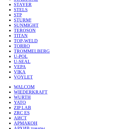
STAYER
STELS
STP
STURM!
SUNMIGHT
TEROSON
TITAN
TOP-WELD
TORRO
TROMMELBERG
U-POL
U-SEAL
VEPA
VIKA
VOYLET
WALCOM
WIEDERKRAFT
WURTH
YATO
ZIP LAB
ZRC ES
АИСТ
АРМАКОН
АРХИВ товары