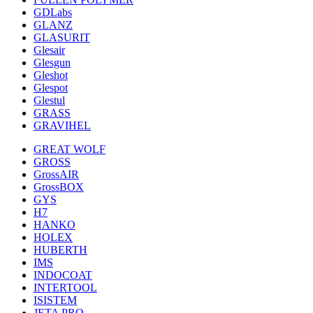
GDLabs
GLANZ
GLASURIT
Glesair
Glesgun
Gleshot
Glespot
Glestul
GRASS
GRAVIHEL
GREAT WOLF
GROSS
GrossAIR
GrossBOX
GYS
H7
HANKO
HOLEX
HUBERTH
IMS
INDOCOAT
INTERTOOL
ISISTEM
JETA PRO