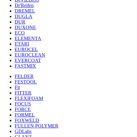
Dr'Reifen
DREMEL
DUGLA
DUR
DUXONE
ECO
ELEMENTA
ETARI
EUROCEL
EUROCLEAN
EVERCOAT
FASTMIX
FELDER
FESTOOL
Fit
FITTER
FLEXIFOAM
FOCUS
FORCE
FORMEL
FOXWELD
FULLEN POLYMER
GDLabs
GLANZ