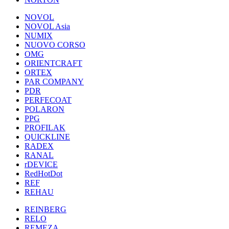
NOVOL
NOVOL Asia
NUMIX
NUOVO CORSO
OMG
ORIENTCRAFT
ORTEX
PAR COMPANY
PDR
PERFECOAT
POLARON
PPG
PROFILAK
QUICKLINE
RADEX
RANAL
rDEVICE
RedHotDot
REF
REHAU
REINBERG
RELO
REMEZA