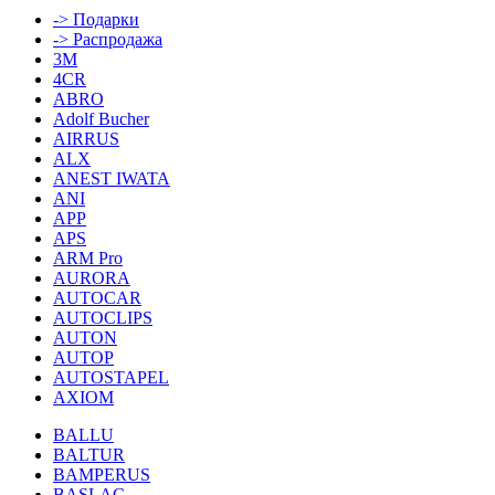
-> Подарки
-> Распродажа
3M
4CR
ABRO
Adolf Bucher
AIRRUS
ALX
ANEST IWATA
ANI
APP
APS
ARM Pro
AURORA
AUTOCAR
AUTOCLIPS
AUTON
AUTOP
AUTOSTAPEL
AXIOM
BALLU
BALTUR
BAMPERUS
BASLAC