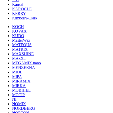
Kansai
KAROCLE
KERRY
Kimberly-Clark
KOCH
KOVAX
KUDO
MasterWax
MATEQUS
MATRIX
MAXSHINE
MAxXT
MEGAMIX nano
MENZERNA
MIOL
MIPA
MIRAMIX
MIRKA
MOBIHEL
MOTIP
NF
NOMIX
NORDBERG
NORTON