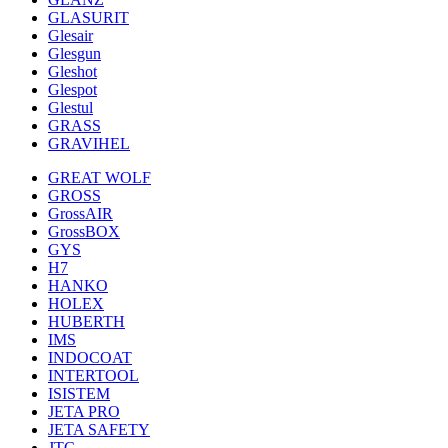
GLASURIT
Glesair
Glesgun
Gleshot
Glespot
Glestul
GRASS
GRAVIHEL
GREAT WOLF
GROSS
GrossAIR
GrossBOX
GYS
H7
HANKO
HOLEX
HUBERTH
IMS
INDOCOAT
INTERTOOL
ISISTEM
JETA PRO
JETA SAFETY
JTC