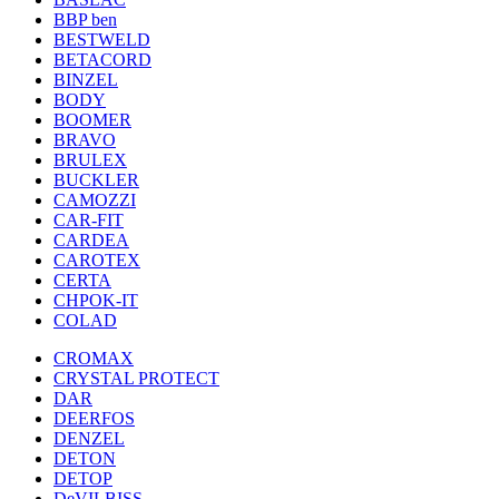
BBP ben
BESTWELD
BETACORD
BINZEL
BODY
BOOMER
BRAVO
BRULEX
BUCKLER
CAMOZZI
CAR-FIT
CARDEA
CAROTEX
CERTA
CHPOK-IT
COLAD
CROMAX
CRYSTAL PROTECT
DAR
DEERFOS
DENZEL
DETON
DETOP
DeVILBISS