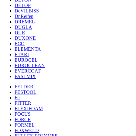
DETOP
DeVILBISS
Dr'Reifen
DREMEL
DUGLA
DUR
DUXONE
ECO
ELEMENTA
ETARI
EUROCEL
EUROCLEAN
EVERCOAT
FASTMIX
FELDER
FESTOOL
Fit
FITTER
FLEXIFOAM
FOCUS
FORCE
FORMEL
FOXWELD
FULLEN POLYMER