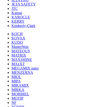
JETA SAFETY
JTC
Kansai
KAROCLE
KERRY
Kimberly-Clark
KOCH
KOVAX
KUDO
MasterWax
MATEQUS
MATRIX
MAXSHINE
MAxXT
MEGAMIX nano
MENZERNA
MIOL
MIPA
MIRAMIX
MIRKA
MOBIHEL
MOTIP
NF
NOMIX