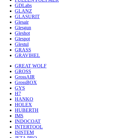
GDLabs
GLANZ
GLASURIT
Glesair
Glesgun
Gleshot
Glespot
Glestul
GRASS
GRAVIHEL
GREAT WOLF
GROSS
GrossAIR
GrossBOX
GYS
H7
HANKO
HOLEX
HUBERTH
IMS
INDOCOAT
INTERTOOL
ISISTEM
JETA PRO