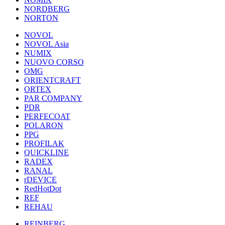
NORDBERG
NORTON
NOVOL
NOVOL Asia
NUMIX
NUOVO CORSO
OMG
ORIENTCRAFT
ORTEX
PAR COMPANY
PDR
PERFECOAT
POLARON
PPG
PROFILAK
QUICKLINE
RADEX
RANAL
rDEVICE
RedHotDot
REF
REHAU
REINBERG