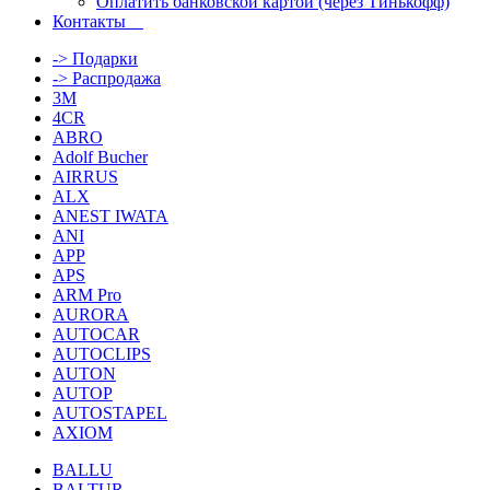
Оплатить банковской картой (через Тинькофф)
Контакты
-> Подарки
-> Распродажа
3M
4CR
ABRO
Adolf Bucher
AIRRUS
ALX
ANEST IWATA
ANI
APP
APS
ARM Pro
AURORA
AUTOCAR
AUTOCLIPS
AUTON
AUTOP
AUTOSTAPEL
AXIOM
BALLU
BALTUR