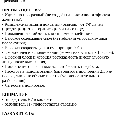
требованиям.
ПРЕИМУЩЕСТВА:
• Идеально прозрачный (не создаёт на поверхности эффекта
желтизны).
• Комплексная защита покрытия (база/лак ) от УФ лучей
(предотвращает выгорание краски на солнце).
• Повышенная стойкость к внешнему воздействию.
• Высокое содержание смол (нет эффекта «просадки» лака
после сушки).
• Высокая скорость сушки (6 ч при при 20С).
• Экономичен в использовании (может наноситься в 1,5 слоя).
• Высокий блеск и хорошая растекаемость (имеет глубокую
линзу после высыхания).
• Поглощение опыла и высокая стойкость к подтёкам.
• Простота в использовании (разводится в пропорции 2:1 как
по весу так и по объему и не требует дополнительного
разбавления).
• Лёгкость в полировке.
ВНИМАНИЕ:
• отвердитель H7 в комлекте
• разбавитель H7 приобретается отдельно
РАЗБАВИТЕЛЬ: