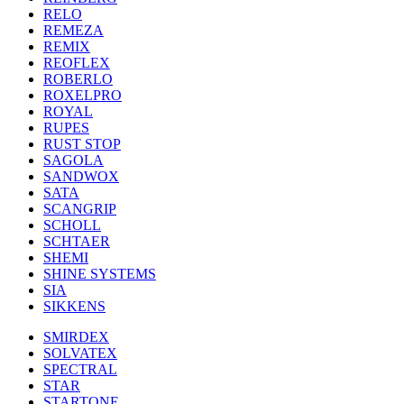
RELO
REMEZA
REMIX
REOFLEX
ROBERLO
ROXELPRO
ROYAL
RUPES
RUST STOP
SAGOLA
SANDWOX
SATA
SCANGRIP
SCHOLL
SCHTAER
SHEMI
SHINE SYSTEMS
SIA
SIKKENS
SMIRDEX
SOLVATEX
SPECTRAL
STAR
STARTONE