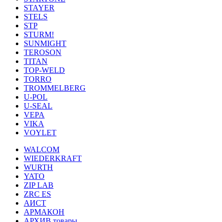
STAYER
STELS
STP
STURM!
SUNMIGHT
TEROSON
TITAN
TOP-WELD
TORRO
TROMMELBERG
U-POL
U-SEAL
VEPA
VIKA
VOYLET
WALCOM
WIEDERKRAFT
WURTH
YATO
ZIP LAB
ZRC ES
АИСТ
АРМАКОН
АРХИВ товары