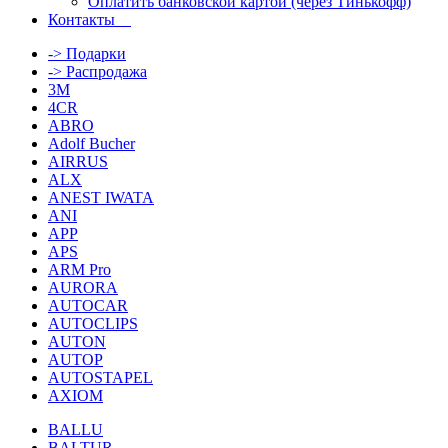
Оплатить банковской картой (через Тинькофф)
Контакты
-> Подарки
-> Распродажа
3M
4CR
ABRO
Adolf Bucher
AIRRUS
ALX
ANEST IWATA
ANI
APP
APS
ARM Pro
AURORA
AUTOCAR
AUTOCLIPS
AUTON
AUTOP
AUTOSTAPEL
AXIOM
BALLU
BALTUR