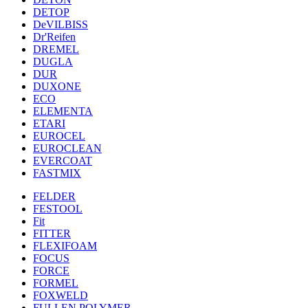
DETOP
DeVILBISS
Dr'Reifen
DREMEL
DUGLA
DUR
DUXONE
ECO
ELEMENTA
ETARI
EUROCEL
EUROCLEAN
EVERCOAT
FASTMIX
FELDER
FESTOOL
Fit
FITTER
FLEXIFOAM
FOCUS
FORCE
FORMEL
FOXWELD
FULLEN POLYMER