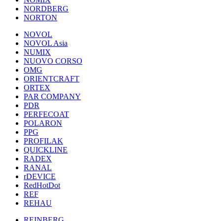
NORDBERG
NORTON
NOVOL
NOVOL Asia
NUMIX
NUOVO CORSO
OMG
ORIENTCRAFT
ORTEX
PAR COMPANY
PDR
PERFECOAT
POLARON
PPG
PROFILAK
QUICKLINE
RADEX
RANAL
rDEVICE
RedHotDot
REF
REHAU
REINBERG