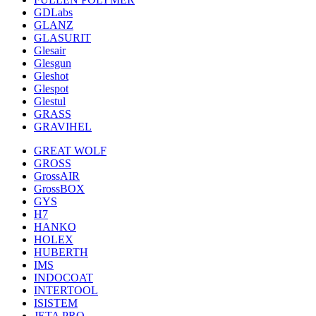
GDLabs
GLANZ
GLASURIT
Glesair
Glesgun
Gleshot
Glespot
Glestul
GRASS
GRAVIHEL
GREAT WOLF
GROSS
GrossAIR
GrossBOX
GYS
H7
HANKO
HOLEX
HUBERTH
IMS
INDOCOAT
INTERTOOL
ISISTEM
JETA PRO