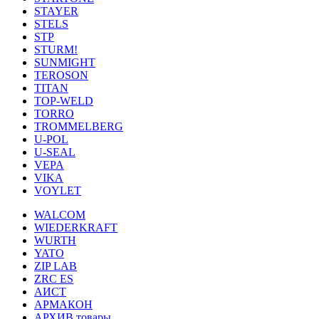
STAYER
STELS
STP
STURM!
SUNMIGHT
TEROSON
TITAN
TOP-WELD
TORRO
TROMMELBERG
U-POL
U-SEAL
VEPA
VIKA
VOYLET
WALCOM
WIEDERKRAFT
WURTH
YATO
ZIP LAB
ZRC ES
АИСТ
АРМАКОН
АРХИВ товары