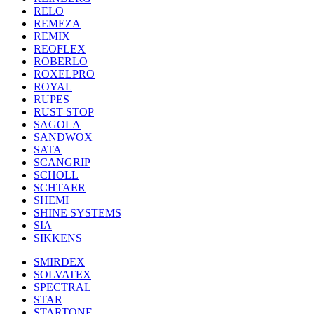
RELO
REMEZA
REMIX
REOFLEX
ROBERLO
ROXELPRO
ROYAL
RUPES
RUST STOP
SAGOLA
SANDWOX
SATA
SCANGRIP
SCHOLL
SCHTAER
SHEMI
SHINE SYSTEMS
SIA
SIKKENS
SMIRDEX
SOLVATEX
SPECTRAL
STAR
STARTONE