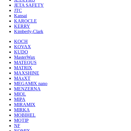
JETA SAFETY
JTC
Kansai
KAROCLE
KERRY
Kimberly-Clark
KOCH
KOVAX
KUDO
MasterWax
MATEQUS
MATRIX
MAXSHINE
MAxXT
MEGAMIX nano
MENZERNA
MIOL
MIPA
MIRAMIX
MIRKA
MOBIHEL
MOTIP
NF
NOMIX