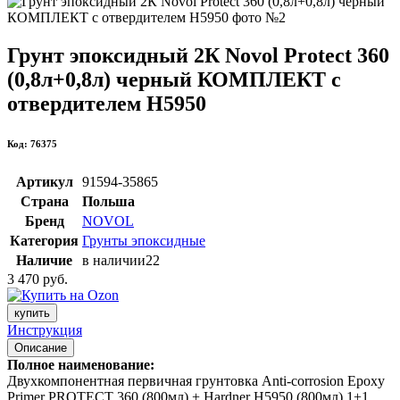
Грунт эпоксидный 2К Novol Protect 360
(0,8л+0,8л) черный КОМПЛЕКТ с
отвердителем H5950
Код: 76375
Артикул
91594-35865
Страна
Польша
Бренд
NOVOL
Категория
Грунты эпоксидные
Наличие
в наличии
22
3 470 руб.
купить
Инструкция
Описание
Полное наименование:
Двухкомпонентная первичная грунтовка Anti-corrosion Epoxy
Primer PROTECT 360 (800мл) + Hardner H5950 (800мл) 1+1