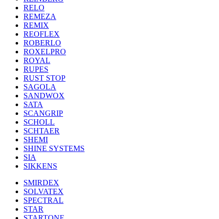
RELO
REMEZA
REMIX
REOFLEX
ROBERLO
ROXELPRO
ROYAL
RUPES
RUST STOP
SAGOLA
SANDWOX
SATA
SCANGRIP
SCHOLL
SCHTAER
SHEMI
SHINE SYSTEMS
SIA
SIKKENS
SMIRDEX
SOLVATEX
SPECTRAL
STAR
STARTONE