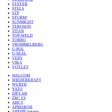
STAYER
STELS
STP
STURM!
SUNMIGHT
TEROSON
TITAN
TOP-WELD
TORRO
TROMMELBERG
U-POL
U-SEAL
VEPA
VIKA
VOYLET
WALCOM
WIEDERKRAFT
WURTH
YATO
ZIP LAB
ZRC ES
АИСТ
АРМАКОН
АРХИВ товары