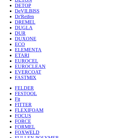
DETOP
DeVILBISS
Dr'Reifen
DREMEL
DUGLA
DUR
DUXONE
ECO
ELEMENTA
ETARI
EUROCEL
EUROCLEAN
EVERCOAT
FASTMIX
FELDER
FESTOOL
Fit
FITTER
FLEXIFOAM
FOCUS
FORCE
FORMEL
FOXWELD
FULLEN POLYMER