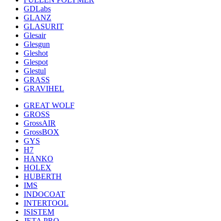
GDLabs
GLANZ
GLASURIT
Glesair
Glesgun
Gleshot
Glespot
Glestul
GRASS
GRAVIHEL
GREAT WOLF
GROSS
GrossAIR
GrossBOX
GYS
H7
HANKO
HOLEX
HUBERTH
IMS
INDOCOAT
INTERTOOL
ISISTEM
JETA PRO