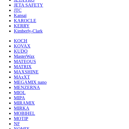
JETA SAFETY
JTC
Kansai
KAROCLE
KERRY
Kimberly-Clark
KOCH
KOVAX
KUDO
MasterWax
MATEQUS
MATRIX
MAXSHINE
MAxXT
MEGAMIX nano
MENZERNA
MIOL
MIPA
MIRAMIX
MIRKA
MOBIHEL
MOTIP
NF
NOMIX