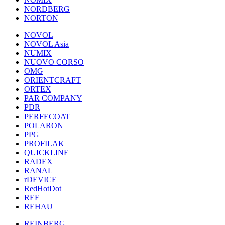
NORDBERG
NORTON
NOVOL
NOVOL Asia
NUMIX
NUOVO CORSO
OMG
ORIENTCRAFT
ORTEX
PAR COMPANY
PDR
PERFECOAT
POLARON
PPG
PROFILAK
QUICKLINE
RADEX
RANAL
rDEVICE
RedHotDot
REF
REHAU
REINBERG