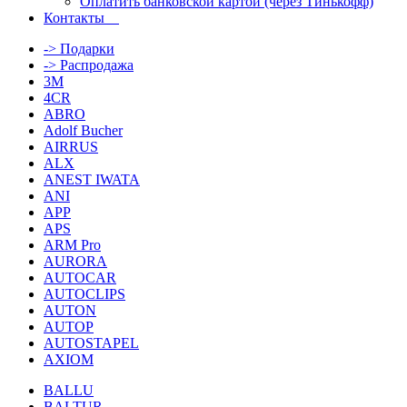
Оплатить банковской картой (через Тинькофф)
Контакты
-> Подарки
-> Распродажа
3M
4CR
ABRO
Adolf Bucher
AIRRUS
ALX
ANEST IWATA
ANI
APP
APS
ARM Pro
AURORA
AUTOCAR
AUTOCLIPS
AUTON
AUTOP
AUTOSTAPEL
AXIOM
BALLU
BALTUR