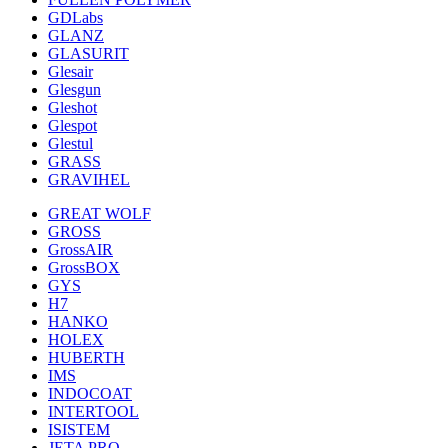
GDLabs
GLANZ
GLASURIT
Glesair
Glesgun
Gleshot
Glespot
Glestul
GRASS
GRAVIHEL
GREAT WOLF
GROSS
GrossAIR
GrossBOX
GYS
H7
HANKO
HOLEX
HUBERTH
IMS
INDOCOAT
INTERTOOL
ISISTEM
JETA PRO