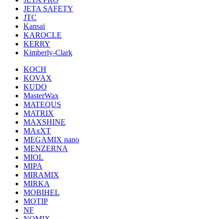
JETA SAFETY
JTC
Kansai
KAROCLE
KERRY
Kimberly-Clark
KOCH
KOVAX
KUDO
MasterWax
MATEQUS
MATRIX
MAXSHINE
MAxXT
MEGAMIX nano
MENZERNA
MIOL
MIPA
MIRAMIX
MIRKA
MOBIHEL
MOTIP
NF
NOMIX