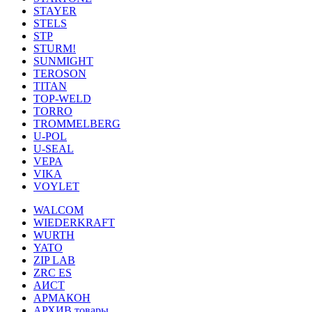
STAYER
STELS
STP
STURM!
SUNMIGHT
TEROSON
TITAN
TOP-WELD
TORRO
TROMMELBERG
U-POL
U-SEAL
VEPA
VIKA
VOYLET
WALCOM
WIEDERKRAFT
WURTH
YATO
ZIP LAB
ZRC ES
АИСТ
АРМАКОН
АРХИВ товары