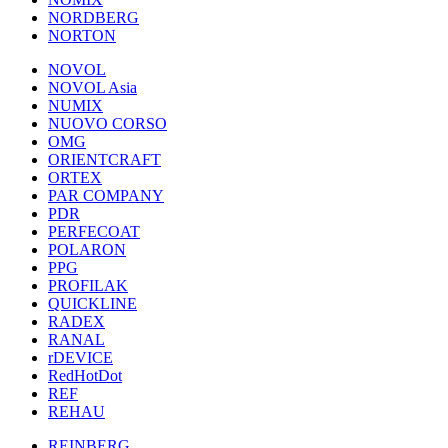
NORDBERG
NORTON
NOVOL
NOVOL Asia
NUMIX
NUOVO CORSO
OMG
ORIENTCRAFT
ORTEX
PAR COMPANY
PDR
PERFECOAT
POLARON
PPG
PROFILAK
QUICKLINE
RADEX
RANAL
rDEVICE
RedHotDot
REF
REHAU
REINBERG