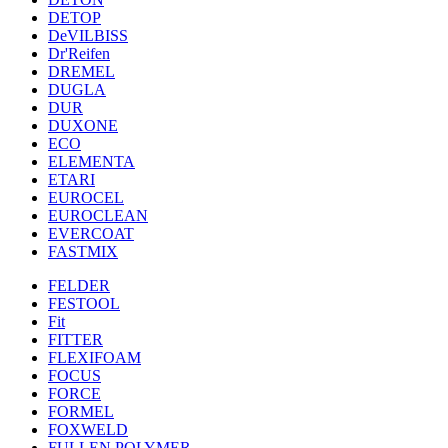
DETOP
DeVILBISS
Dr'Reifen
DREMEL
DUGLA
DUR
DUXONE
ECO
ELEMENTA
ETARI
EUROCEL
EUROCLEAN
EVERCOAT
FASTMIX
FELDER
FESTOOL
Fit
FITTER
FLEXIFOAM
FOCUS
FORCE
FORMEL
FOXWELD
FULLEN POLYMER