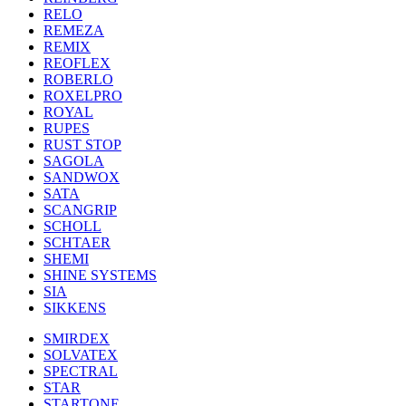
RELO
REMEZA
REMIX
REOFLEX
ROBERLO
ROXELPRO
ROYAL
RUPES
RUST STOP
SAGOLA
SANDWOX
SATA
SCANGRIP
SCHOLL
SCHTAER
SHEMI
SHINE SYSTEMS
SIA
SIKKENS
SMIRDEX
SOLVATEX
SPECTRAL
STAR
STARTONE