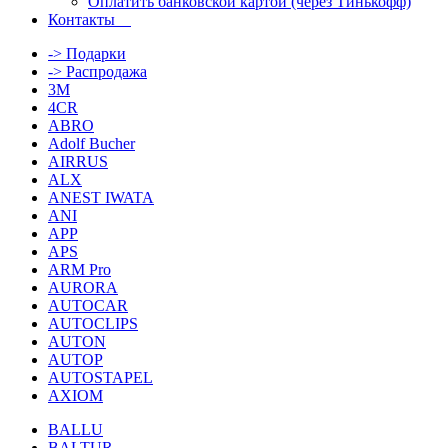
Оплатить банковской картой (через Тинькофф)
Контакты
-> Подарки
-> Распродажа
3M
4CR
ABRO
Adolf Bucher
AIRRUS
ALX
ANEST IWATA
ANI
APP
APS
ARM Pro
AURORA
AUTOCAR
AUTOCLIPS
AUTON
AUTOP
AUTOSTAPEL
AXIOM
BALLU
BALTUR