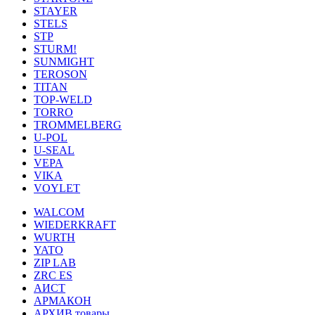
STAYER
STELS
STP
STURM!
SUNMIGHT
TEROSON
TITAN
TOP-WELD
TORRO
TROMMELBERG
U-POL
U-SEAL
VEPA
VIKA
VOYLET
WALCOM
WIEDERKRAFT
WURTH
YATO
ZIP LAB
ZRC ES
АИСТ
АРМАКОН
АРХИВ товары