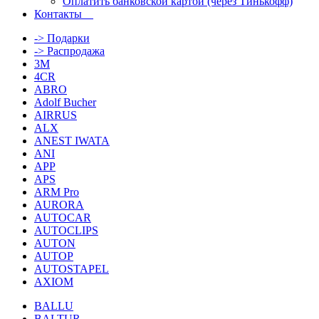
Оплатить банковской картой (через Тинькофф)
Контакты
-> Подарки
-> Распродажа
3M
4CR
ABRO
Adolf Bucher
AIRRUS
ALX
ANEST IWATA
ANI
APP
APS
ARM Pro
AURORA
AUTOCAR
AUTOCLIPS
AUTON
AUTOP
AUTOSTAPEL
AXIOM
BALLU
BALTUR