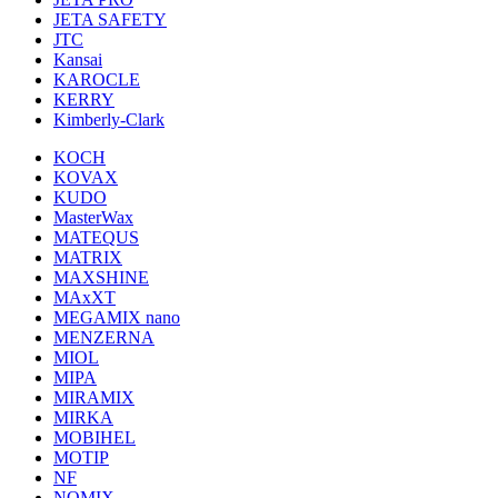
JETA SAFETY
JTC
Kansai
KAROCLE
KERRY
Kimberly-Clark
KOCH
KOVAX
KUDO
MasterWax
MATEQUS
MATRIX
MAXSHINE
MAxXT
MEGAMIX nano
MENZERNA
MIOL
MIPA
MIRAMIX
MIRKA
MOBIHEL
MOTIP
NF
NOMIX