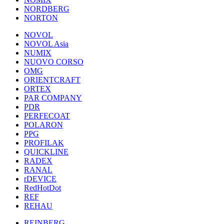
NORDBERG
NORTON
NOVOL
NOVOL Asia
NUMIX
NUOVO CORSO
OMG
ORIENTCRAFT
ORTEX
PAR COMPANY
PDR
PERFECOAT
POLARON
PPG
PROFILAK
QUICKLINE
RADEX
RANAL
rDEVICE
RedHotDot
REF
REHAU
REINBERG