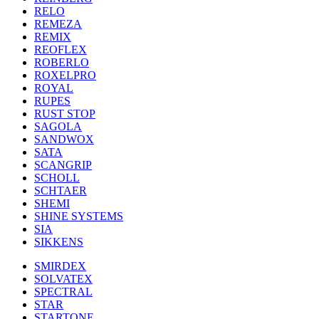
RELO
REMEZA
REMIX
REOFLEX
ROBERLO
ROXELPRO
ROYAL
RUPES
RUST STOP
SAGOLA
SANDWOX
SATA
SCANGRIP
SCHOLL
SCHTAER
SHEMI
SHINE SYSTEMS
SIA
SIKKENS
SMIRDEX
SOLVATEX
SPECTRAL
STAR
STARTONE