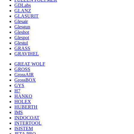
GDLabs
GLANZ
GLASURIT
Glesair
Glesgun
Gleshot
Glespot
Glestul
GRASS
GRAVIHEL
GREAT WOLF
GROSS
GrossAIR
GrossBOX
GYS
H7
HANKO
HOLEX
HUBERTH
IMS
INDOCOAT
INTERTOOL
ISISTEM
JETA PRO