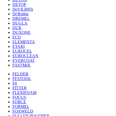
DETOP
DeVILBISS
Dr'Reifen
DREMEL
DUGLA
DUR
DUXONE
ECO
ELEMENTA
ETARI
EUROCEL
EUROCLEAN
EVERCOAT
FASTMIX
FELDER
FESTOOL
Fit
FITTER
FLEXIFOAM
FOCUS
FORCE
FORMEL
FOXWELD
FULLEN POLYMER