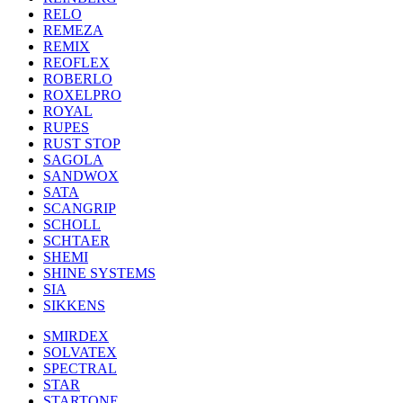
RELO
REMEZA
REMIX
REOFLEX
ROBERLO
ROXELPRO
ROYAL
RUPES
RUST STOP
SAGOLA
SANDWOX
SATA
SCANGRIP
SCHOLL
SCHTAER
SHEMI
SHINE SYSTEMS
SIA
SIKKENS
SMIRDEX
SOLVATEX
SPECTRAL
STAR
STARTONE