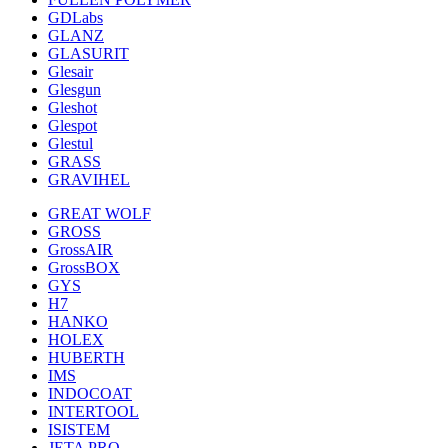
GDLabs
GLANZ
GLASURIT
Glesair
Glesgun
Gleshot
Glespot
Glestul
GRASS
GRAVIHEL
GREAT WOLF
GROSS
GrossAIR
GrossBOX
GYS
H7
HANKO
HOLEX
HUBERTH
IMS
INDOCOAT
INTERTOOL
ISISTEM
JETA PRO