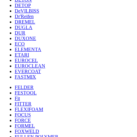
DETOP
DeVILBISS
Dr'Reifen
DREMEL
DUGLA
DUR
DUXONE
ECO
ELEMENTA
ETARI
EUROCEL
EUROCLEAN
EVERCOAT
FASTMIX
FELDER
FESTOOL
Fit
FITTER
FLEXIFOAM
FOCUS
FORCE
FORMEL
FOXWELD
FULLEN POLYMER