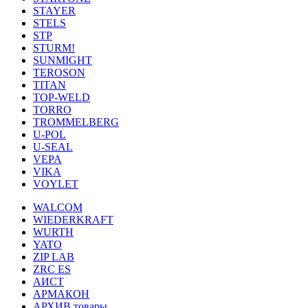
STAYER
STELS
STP
STURM!
SUNMIGHT
TEROSON
TITAN
TOP-WELD
TORRO
TROMMELBERG
U-POL
U-SEAL
VEPA
VIKA
VOYLET
WALCOM
WIEDERKRAFT
WURTH
YATO
ZIP LAB
ZRC ES
АИСТ
АРМАКОН
АРХИВ товары