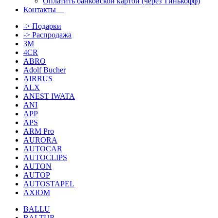
Оплатить банковской картой (через Тинькофф)
Контакты
-> Подарки
-> Распродажа
3M
4CR
ABRO
Adolf Bucher
AIRRUS
ALX
ANEST IWATA
ANI
APP
APS
ARM Pro
AURORA
AUTOCAR
AUTOCLIPS
AUTON
AUTOP
AUTOSTAPEL
AXIOM
BALLU
BALTUR