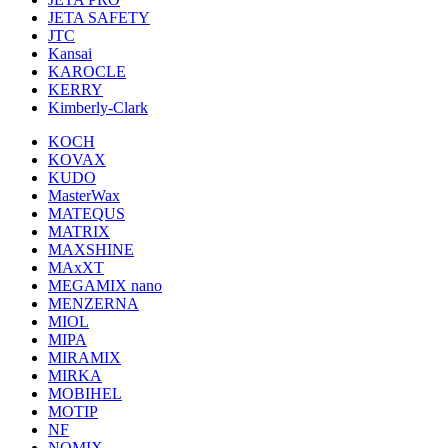
JETA SAFETY
JTC
Kansai
KAROCLE
KERRY
Kimberly-Clark
KOCH
KOVAX
KUDO
MasterWax
MATEQUS
MATRIX
MAXSHINE
MAxXT
MEGAMIX nano
MENZERNA
MIOL
MIPA
MIRAMIX
MIRKA
MOBIHEL
MOTIP
NF
NOMIX