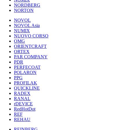
NORDBERG
NORTON
NOVOL
NOVOL Asia
NUMIX
NUOVO CORSO
OMG
ORIENTCRAFT
ORTEX
PAR COMPANY
PDR
PERFECOAT
POLARON
PPG
PROFILAK
QUICKLINE
RADEX
RANAL
rDEVICE
RedHotDot
REF
REHAU
REINBERG