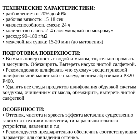
ТЕХНИЧЕСКИЕ ХАРАКТЕРИСТИКИ:
• разбавление: от 20% до 40%.
• рабочая вязкость: 15-18 сек
• жизнеспособность смеси: 24 ч
• количество слоев: 2–4 слоя «мокрый по мокрому»
• расход: 90–180 г/м2
• межслойная сушка: 15-20 мин (до матовения)
ПОДГОТОВКА ПОВЕРХНОСТИ:
• Вымыть поверхность с водой и мылом, тщательно промыть
и высушить. Обезжирить. Вытереть насухо чистой салфеткой.
• Рекомендовано шлифовать «по сухому» эксцентриковой
шлифовальной машинкой с пылеудалением абразивами Р320 –
P400.
• Удалить все следы продуктов шлифования обдувкой сжатым
воздухом, очищенным от масла, обезжирить, вытереть чистой
салфеткой.
ОСОБЕННОСТИ:
• Оттенок, чистота и яркость эффекта металлик существенно
зависят от техники нанесения, типа распылительного
устройства, давления и т.д.
• Рекомендуется предварительно обеспечить соответствующие
параметры для совпадения оттенка.