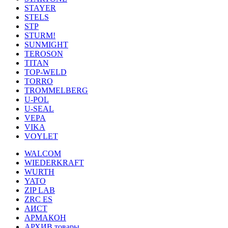
STAYER
STELS
STP
STURM!
SUNMIGHT
TEROSON
TITAN
TOP-WELD
TORRO
TROMMELBERG
U-POL
U-SEAL
VEPA
VIKA
VOYLET
WALCOM
WIEDERKRAFT
WURTH
YATO
ZIP LAB
ZRC ES
АИСТ
АРМАКОН
АРХИВ товары