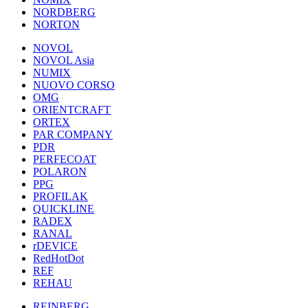
NORDBERG
NORTON
NOVOL
NOVOL Asia
NUMIX
NUOVO CORSO
OMG
ORIENTCRAFT
ORTEX
PAR COMPANY
PDR
PERFECOAT
POLARON
PPG
PROFILAK
QUICKLINE
RADEX
RANAL
rDEVICE
RedHotDot
REF
REHAU
REINBERG