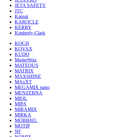
JETA SAFETY
JTC
Kansai
KAROCLE
KERRY
Kimberly-Clark
KOCH
KOVAX
KUDO
MasterWax
MATEQUS
MATRIX
MAXSHINE
MAxXT
MEGAMIX nano
MENZERNA
MIOL
MIPA
MIRAMIX
MIRKA
MOBIHEL
MOTIP
NF
NOMIX