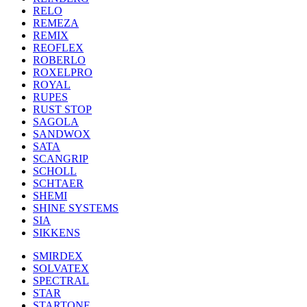
RELO
REMEZA
REMIX
REOFLEX
ROBERLO
ROXELPRO
ROYAL
RUPES
RUST STOP
SAGOLA
SANDWOX
SATA
SCANGRIP
SCHOLL
SCHTAER
SHEMI
SHINE SYSTEMS
SIA
SIKKENS
SMIRDEX
SOLVATEX
SPECTRAL
STAR
STARTONE