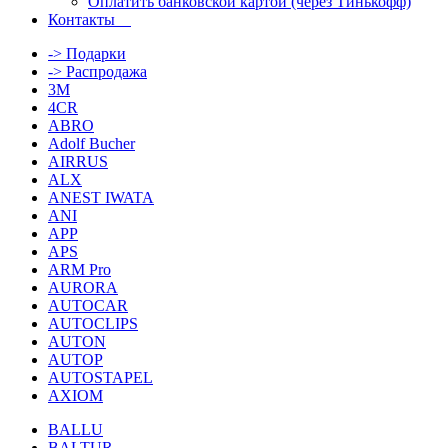
Оплатить банковской картой (через Тинькофф)
Контакты
-> Подарки
-> Распродажа
3M
4CR
ABRO
Adolf Bucher
AIRRUS
ALX
ANEST IWATA
ANI
APP
APS
ARM Pro
AURORA
AUTOCAR
AUTOCLIPS
AUTON
AUTOP
AUTOSTAPEL
AXIOM
BALLU
BALTUR