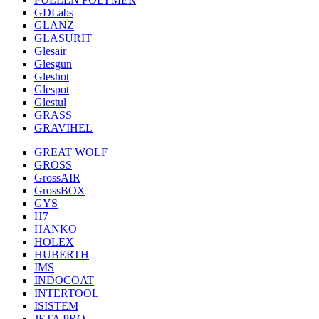
GDLabs
GLANZ
GLASURIT
Glesair
Glesgun
Gleshot
Glespot
Glestul
GRASS
GRAVIHEL
GREAT WOLF
GROSS
GrossAIR
GrossBOX
GYS
H7
HANKO
HOLEX
HUBERTH
IMS
INDOCOAT
INTERTOOL
ISISTEM
JETA PRO