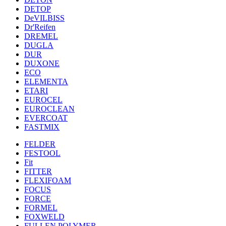
DETOP
DeVILBISS
Dr'Reifen
DREMEL
DUGLA
DUR
DUXONE
ECO
ELEMENTA
ETARI
EUROCEL
EUROCLEAN
EVERCOAT
FASTMIX
FELDER
FESTOOL
Fit
FITTER
FLEXIFOAM
FOCUS
FORCE
FORMEL
FOXWELD
FULLEN POLYMER