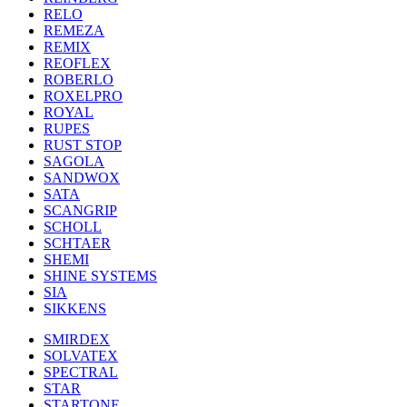
RELO
REMEZA
REMIX
REOFLEX
ROBERLO
ROXELPRO
ROYAL
RUPES
RUST STOP
SAGOLA
SANDWOX
SATA
SCANGRIP
SCHOLL
SCHTAER
SHEMI
SHINE SYSTEMS
SIA
SIKKENS
SMIRDEX
SOLVATEX
SPECTRAL
STAR
STARTONE