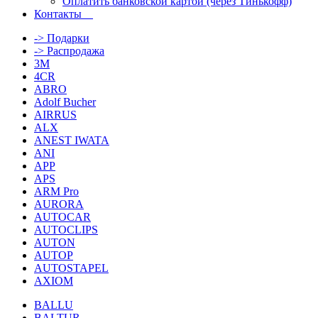
Оплатить банковской картой (через Тинькофф)
Контакты
-> Подарки
-> Распродажа
3M
4CR
ABRO
Adolf Bucher
AIRRUS
ALX
ANEST IWATA
ANI
APP
APS
ARM Pro
AURORA
AUTOCAR
AUTOCLIPS
AUTON
AUTOP
AUTOSTAPEL
AXIOM
BALLU
BALTUR