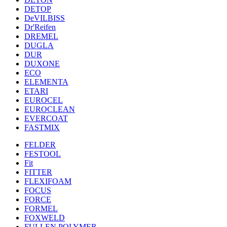
DETOP
DeVILBISS
Dr'Reifen
DREMEL
DUGLA
DUR
DUXONE
ECO
ELEMENTA
ETARI
EUROCEL
EUROCLEAN
EVERCOAT
FASTMIX
FELDER
FESTOOL
Fit
FITTER
FLEXIFOAM
FOCUS
FORCE
FORMEL
FOXWELD
FULLEN POLYMER