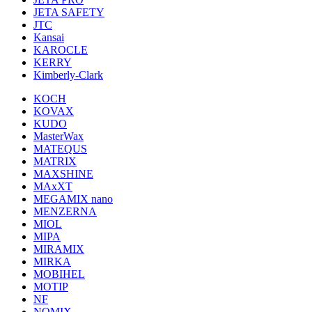
JETA SAFETY
JTC
Kansai
KAROCLE
KERRY
Kimberly-Clark
KOCH
KOVAX
KUDO
MasterWax
MATEQUS
MATRIX
MAXSHINE
MAxXT
MEGAMIX nano
MENZERNA
MIOL
MIPA
MIRAMIX
MIRKA
MOBIHEL
MOTIP
NF
NOMIX