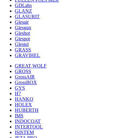
GDLabs
GLANZ
GLASURIT
Glesair
Glesgun
Gleshot
Glespot
Glestul
GRASS
GRAVIHEL
GREAT WOLF
GROSS
GrossAIR
GrossBOX
GYS
H7
HANKO
HOLEX
HUBERTH
IMS
INDOCOAT
INTERTOOL
ISISTEM
JETA PRO