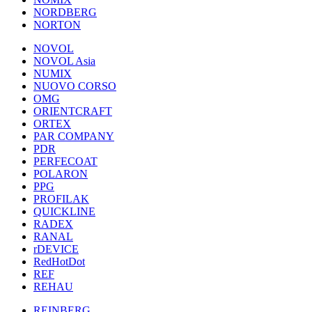
NORDBERG
NORTON
NOVOL
NOVOL Asia
NUMIX
NUOVO CORSO
OMG
ORIENTCRAFT
ORTEX
PAR COMPANY
PDR
PERFECOAT
POLARON
PPG
PROFILAK
QUICKLINE
RADEX
RANAL
rDEVICE
RedHotDot
REF
REHAU
REINBERG