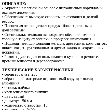
ОПИСАНИЕ:
• Абразив на пленочной основе с циркониевым корундом и
оксидом алюминия.
• Обеспечивает высокую скорость шлифования и долгий
ресурс.
• Пленочная основа делает продукт более прочным и
долговечным.
• Специальная технология покрытия обеспечивает очень
хорошую защиту от забивки в процессе шлифования.
• Подходит для шлифования металла, древесины, композитов,
шпатлевки, загрунтованных и других видов лакокрасочных
покрытий.
• Рекомендуются для использования в кузовном ремонте,
промышленности и деревообработке.
ТЕХНИЧЕСКИЕ ХАРАКТЕРИСТИКИ:
• серия абразива: 235
• абразивный материал: циркониевый корунд + оксид
алюминия
• основа: плёнка
• крепление: velcro липучка
• цвет: серый
• диаметр: 150 мм
• количество отверстий: 15
• зернистость: P400