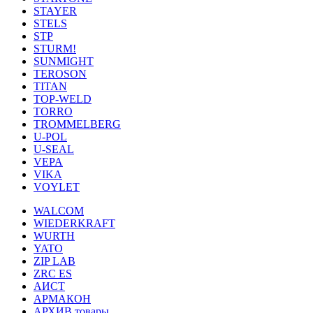
STAYER
STELS
STP
STURM!
SUNMIGHT
TEROSON
TITAN
TOP-WELD
TORRO
TROMMELBERG
U-POL
U-SEAL
VEPA
VIKA
VOYLET
WALCOM
WIEDERKRAFT
WURTH
YATO
ZIP LAB
ZRC ES
АИСТ
АРМАКОН
АРХИВ товары