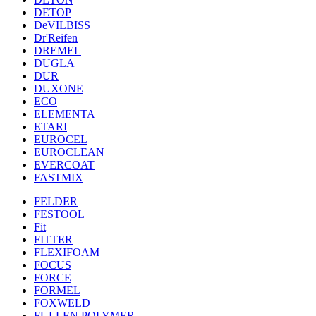
DETOP
DeVILBISS
Dr'Reifen
DREMEL
DUGLA
DUR
DUXONE
ECO
ELEMENTA
ETARI
EUROCEL
EUROCLEAN
EVERCOAT
FASTMIX
FELDER
FESTOOL
Fit
FITTER
FLEXIFOAM
FOCUS
FORCE
FORMEL
FOXWELD
FULLEN POLYMER