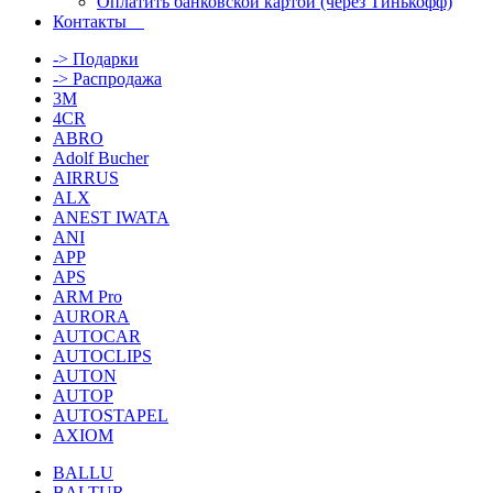
Оплатить банковской картой (через Тинькофф)
Контакты
-> Подарки
-> Распродажа
3M
4CR
ABRO
Adolf Bucher
AIRRUS
ALX
ANEST IWATA
ANI
APP
APS
ARM Pro
AURORA
AUTOCAR
AUTOCLIPS
AUTON
AUTOP
AUTOSTAPEL
AXIOM
BALLU
BALTUR