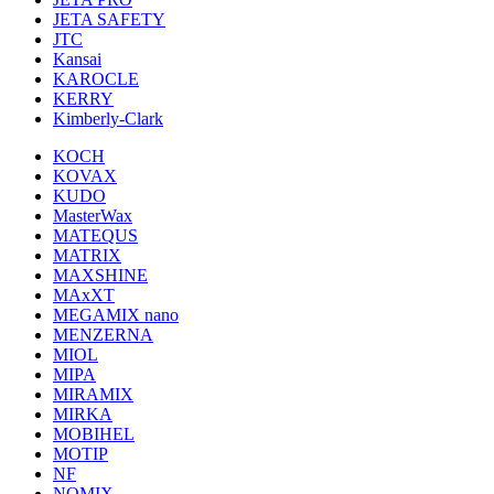
JETA SAFETY
JTC
Kansai
KAROCLE
KERRY
Kimberly-Clark
KOCH
KOVAX
KUDO
MasterWax
MATEQUS
MATRIX
MAXSHINE
MAxXT
MEGAMIX nano
MENZERNA
MIOL
MIPA
MIRAMIX
MIRKA
MOBIHEL
MOTIP
NF
NOMIX