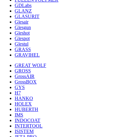
GDLabs
GLANZ
GLASURIT
Glesair
Glesgun
Gleshot
Glespot
Glestul
GRASS
GRAVIHEL
GREAT WOLF
GROSS
GrossAIR
GrossBOX
GYS
H7
HANKO
HOLEX
HUBERTH
IMS
INDOCOAT
INTERTOOL
ISISTEM
JETA PRO