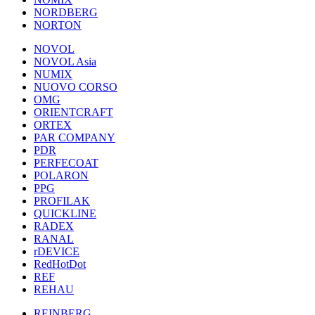
NORDBERG
NORTON
NOVOL
NOVOL Asia
NUMIX
NUOVO CORSO
OMG
ORIENTCRAFT
ORTEX
PAR COMPANY
PDR
PERFECOAT
POLARON
PPG
PROFILAK
QUICKLINE
RADEX
RANAL
rDEVICE
RedHotDot
REF
REHAU
REINBERG