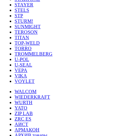
STAYER
STELS
STP
STURM!
SUNMIGHT
TEROSON
TITAN
TOP-WELD
TORRO
TROMMELBERG
U-POL
U-SEAL
VEPA
VIKA
VOYLET
WALCOM
WIEDERKRAFT
WURTH
YATO
ZIP LAB
ZRC ES
АИСТ
АРМАКОН
АРХИВ товары