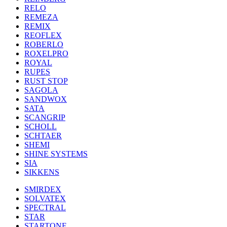
RELO
REMEZA
REMIX
REOFLEX
ROBERLO
ROXELPRO
ROYAL
RUPES
RUST STOP
SAGOLA
SANDWOX
SATA
SCANGRIP
SCHOLL
SCHTAER
SHEMI
SHINE SYSTEMS
SIA
SIKKENS
SMIRDEX
SOLVATEX
SPECTRAL
STAR
STARTONE