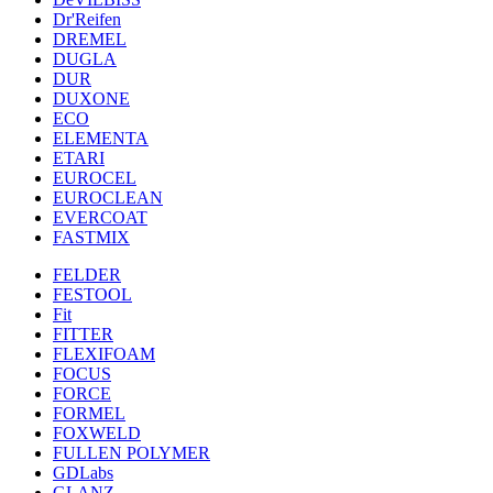
Dr'Reifen
DREMEL
DUGLA
DUR
DUXONE
ECO
ELEMENTA
ETARI
EUROCEL
EUROCLEAN
EVERCOAT
FASTMIX
FELDER
FESTOOL
Fit
FITTER
FLEXIFOAM
FOCUS
FORCE
FORMEL
FOXWELD
FULLEN POLYMER
GDLabs
GLANZ