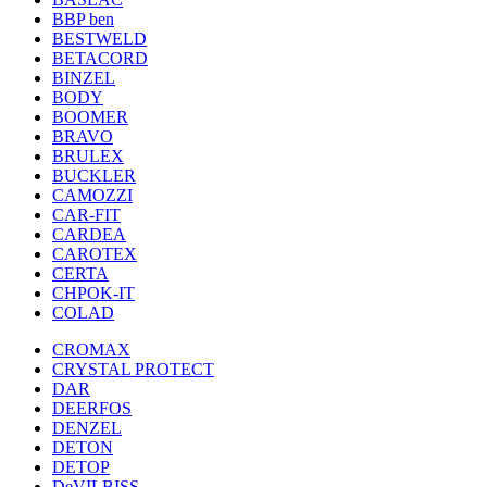
BBP ben
BESTWELD
BETACORD
BINZEL
BODY
BOOMER
BRAVO
BRULEX
BUCKLER
CAMOZZI
CAR-FIT
CARDEA
CAROTEX
CERTA
CHPOK-IT
COLAD
CROMAX
CRYSTAL PROTECT
DAR
DEERFOS
DENZEL
DETON
DETOP
DeVILBISS