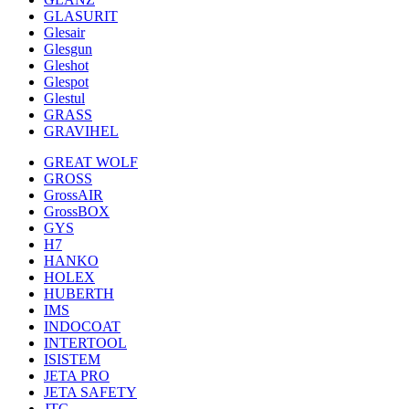
GLASURIT
Glesair
Glesgun
Gleshot
Glespot
Glestul
GRASS
GRAVIHEL
GREAT WOLF
GROSS
GrossAIR
GrossBOX
GYS
H7
HANKO
HOLEX
HUBERTH
IMS
INDOCOAT
INTERTOOL
ISISTEM
JETA PRO
JETA SAFETY
JTC