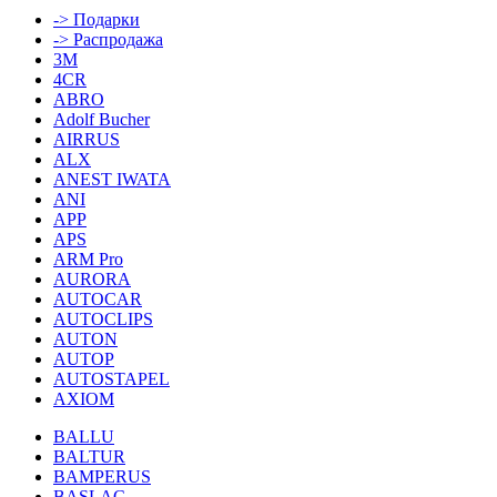
-> Подарки
-> Распродажа
3M
4CR
ABRO
Adolf Bucher
AIRRUS
ALX
ANEST IWATA
ANI
APP
APS
ARM Pro
AURORA
AUTOCAR
AUTOCLIPS
AUTON
AUTOP
AUTOSTAPEL
AXIOM
BALLU
BALTUR
BAMPERUS
BASLAC