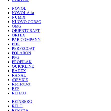
NOVOL
NOVOL Asia
NUMIX
NUOVO CORSO
OMG
ORIENTCRAFT
ORTEX
PAR COMPANY
PDR
PERFECOAT
POLARON
PPG
PROFILAK
QUICKLINE
RADEX
RANAL
rDEVICE
RedHotDot
REF
REHAU
REINBERG
RELO
REMEZA