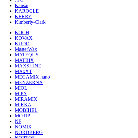
Kansai
KAROCLE
KERRY
Kimberly-Clark
KOCH
KOVAX
KUDO
MasterWax
MATEQUS
MATRIX
MAXSHINE
MAxXT
MEGAMIX nano
MENZERNA
MIOL
MIPA
MIRAMIX
MIRKA
MOBIHEL
MOTIP
NF
NOMIX
NORDBERG
NORTON