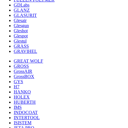
GDLabs
GLANZ
GLASURIT
Glesair
Glesgun
Gleshot
Glespot
Glestul
GRASS
GRAVIHEL
GREAT WOLF
GROSS
GrossAIR
GrossBOX
GYS
H7
HANKO
HOLEX
HUBERTH
IMS
INDOCOAT
INTERTOOL
ISISTEM
JETA PRO