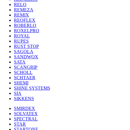
RELO
REMEZA
REMIX
REOFLEX
ROBERLO
ROXELPRO
ROYAL
RUPES
RUST STOP
SAGOLA
SANDWOX
SATA
SCANGRIP
SCHOLL
SCHTAER
SHEMI
SHINE SYSTEMS
SIA
SIKKENS
SMIRDEX
SOLVATEX
SPECTRAL
STAR
STARTONE