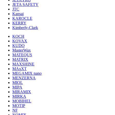
JETA SAFETY
JTC
Kansai
KAROCLE
KERRY
Kimberly-Clark
KOCH
KOVAX
KUDO
MasterWax
MATEQUS
MATRIX
MAXSHINE
MAxXT
MEGAMIX nano
MENZERNA
MIOL
MIPA
MIRAMIX
MIRKA
MOBIHEL
MOTIP
NF
NOMIX