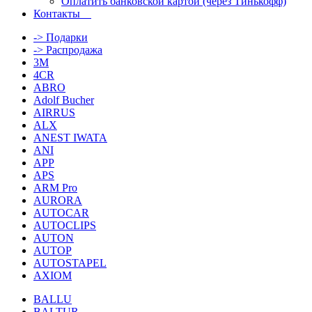
Оплатить банковской картой (через Тинькофф)
Контакты
-> Подарки
-> Распродажа
3M
4CR
ABRO
Adolf Bucher
AIRRUS
ALX
ANEST IWATA
ANI
APP
APS
ARM Pro
AURORA
AUTOCAR
AUTOCLIPS
AUTON
AUTOP
AUTOSTAPEL
AXIOM
BALLU
BALTUR