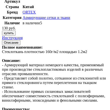
Артикул
Страна
Китай
Бренд
ORTEX
Категория
Армирующие сетки и ткани
Наличие
в наличии
5
130 руб.
купить
Инструкция
Описание
Полное наименование:
Стеклоткань плотностью 160г/м2 площадью 1.2м2
Описание:
- Армирующий материал немецкого качества, применяемый
при производстве стеклопластиковых изделий в различных
отраслях промышленности.
- Представляет собой полотно, сотканное из стеклонитей или
прямого стеклоровинга путем переплетения на ткацком
станке.
- Использование прямых силановых замасливателей
обеспечивает совместимость стеклотканей с полиэфирными,
винилэфирными, эпоксидными и фенольными смолами.
Преимущества: