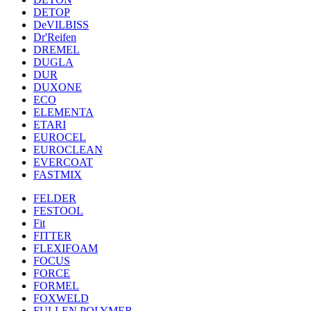
DETOP
DeVILBISS
Dr'Reifen
DREMEL
DUGLA
DUR
DUXONE
ECO
ELEMENTA
ETARI
EUROCEL
EUROCLEAN
EVERCOAT
FASTMIX
FELDER
FESTOOL
Fit
FITTER
FLEXIFOAM
FOCUS
FORCE
FORMEL
FOXWELD
FULLEN POLYMER