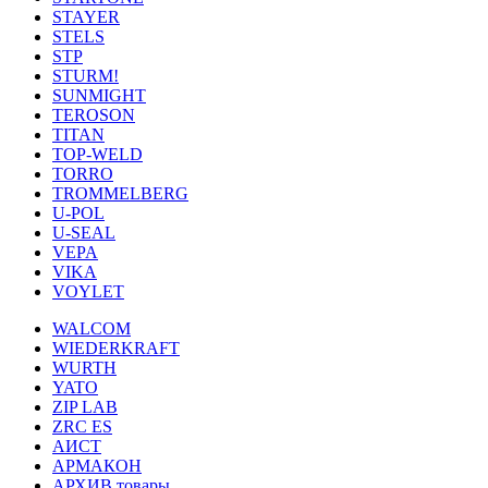
STAYER
STELS
STP
STURM!
SUNMIGHT
TEROSON
TITAN
TOP-WELD
TORRO
TROMMELBERG
U-POL
U-SEAL
VEPA
VIKA
VOYLET
WALCOM
WIEDERKRAFT
WURTH
YATO
ZIP LAB
ZRC ES
АИСТ
АРМАКОН
АРХИВ товары