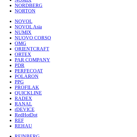
NORDBERG
NORTON
NOVOL
NOVOL Asia
NUMIX
NUOVO CORSO
OMG
ORIENTCRAFT
ORTEX
PAR COMPANY
PDR
PERFECOAT
POLARON
PPG
PROFILAK
QUICKLINE
RADEX
RANAL
rDEVICE
RedHotDot
REF
REHAU
REINBERG