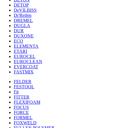
DETOP
DeVILBISS
Dr'Reifen
DREMEL
DUGLA
DUR
DUXONE
ECO
ELEMENTA
ETARI
EUROCEL
EUROCLEAN
EVERCOAT
FASTMIX
FELDER
FESTOOL
Fit
FITTER
FLEXIFOAM
FOCUS
FORCE
FORMEL
FOXWELD
FULLEN POLYMER