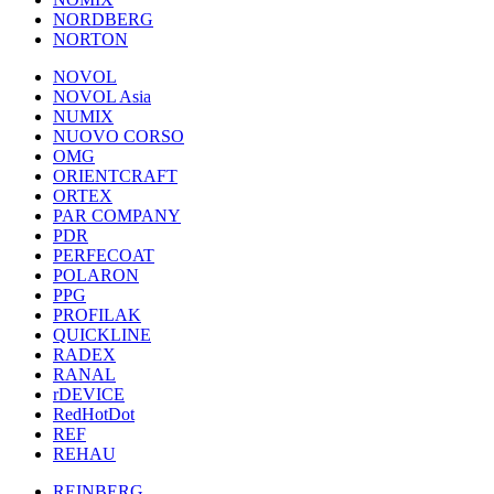
NORDBERG
NORTON
NOVOL
NOVOL Asia
NUMIX
NUOVO CORSO
OMG
ORIENTCRAFT
ORTEX
PAR COMPANY
PDR
PERFECOAT
POLARON
PPG
PROFILAK
QUICKLINE
RADEX
RANAL
rDEVICE
RedHotDot
REF
REHAU
REINBERG