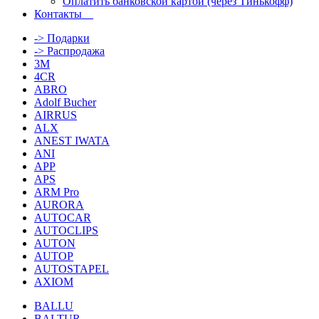
Оплатить банковской картой (через Тинькофф)
Контакты
-> Подарки
-> Распродажа
3M
4CR
ABRO
Adolf Bucher
AIRRUS
ALX
ANEST IWATA
ANI
APP
APS
ARM Pro
AURORA
AUTOCAR
AUTOCLIPS
AUTON
AUTOP
AUTOSTAPEL
AXIOM
BALLU
BALTUR