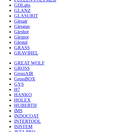
GDLabs
GLANZ
GLASURIT
Glesair
Glesgun
Gleshot
Glespot
Glestul
GRASS
GRAVIHEL
GREAT WOLF
GROSS
GrossAIR
GrossBOX
GYS
H7
HANKO
HOLEX
HUBERTH
IMS
INDOCOAT
INTERTOOL
ISISTEM
JETA PRO