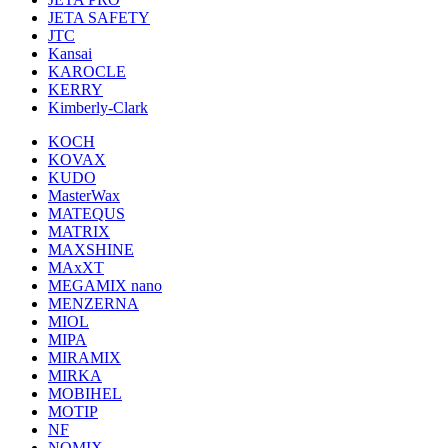
JETA SAFETY
JTC
Kansai
KAROCLE
KERRY
Kimberly-Clark
KOCH
KOVAX
KUDO
MasterWax
MATEQUS
MATRIX
MAXSHINE
MAxXT
MEGAMIX nano
MENZERNA
MIOL
MIPA
MIRAMIX
MIRKA
MOBIHEL
MOTIP
NF
NOMIX