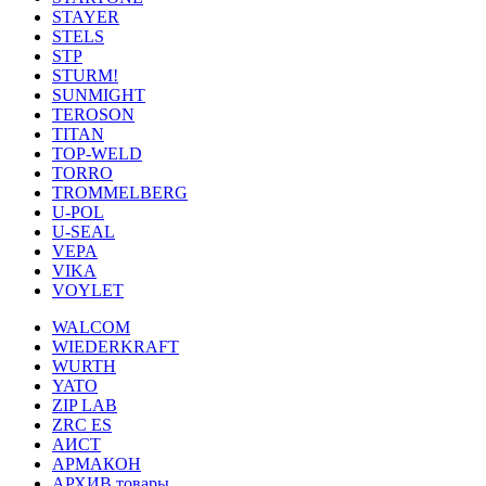
STAYER
STELS
STP
STURM!
SUNMIGHT
TEROSON
TITAN
TOP-WELD
TORRO
TROMMELBERG
U-POL
U-SEAL
VEPA
VIKA
VOYLET
WALCOM
WIEDERKRAFT
WURTH
YATO
ZIP LAB
ZRC ES
АИСТ
АРМАКОН
АРХИВ товары