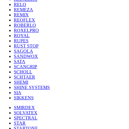
RELO
REMEZA
REMIX
REOFLEX
ROBERLO
ROXELPRO
ROYAL
RUPES
RUST STOP
SAGOLA
SANDWOX
SATA
SCANGRIP
SCHOLL
SCHTAER
SHEMI
SHINE SYSTEMS
SIA
SIKKENS
SMIRDEX
SOLVATEX
SPECTRAL
STAR
STARTONE