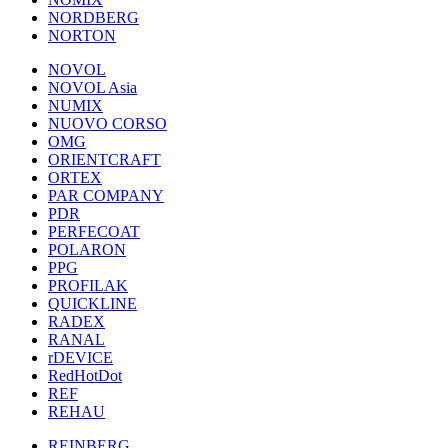
NORDBERG
NORTON
NOVOL
NOVOL Asia
NUMIX
NUOVO CORSO
OMG
ORIENTCRAFT
ORTEX
PAR COMPANY
PDR
PERFECOAT
POLARON
PPG
PROFILAK
QUICKLINE
RADEX
RANAL
rDEVICE
RedHotDot
REF
REHAU
REINBERG