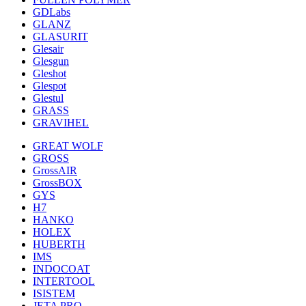
GDLabs
GLANZ
GLASURIT
Glesair
Glesgun
Gleshot
Glespot
Glestul
GRASS
GRAVIHEL
GREAT WOLF
GROSS
GrossAIR
GrossBOX
GYS
H7
HANKO
HOLEX
HUBERTH
IMS
INDOCOAT
INTERTOOL
ISISTEM
JETA PRO