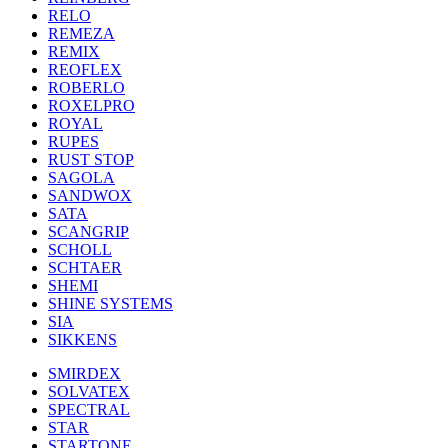
RELO
REMEZA
REMIX
REOFLEX
ROBERLO
ROXELPRO
ROYAL
RUPES
RUST STOP
SAGOLA
SANDWOX
SATA
SCANGRIP
SCHOLL
SCHTAER
SHEMI
SHINE SYSTEMS
SIA
SIKKENS
SMIRDEX
SOLVATEX
SPECTRAL
STAR
STARTONE