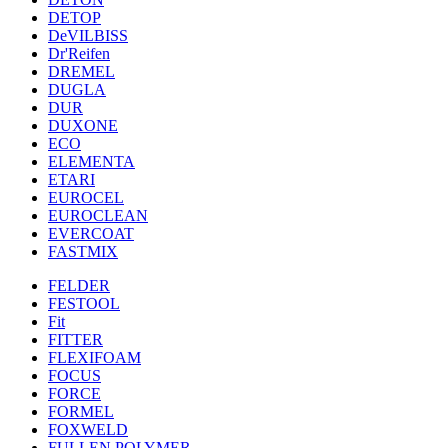
DETOP
DeVILBISS
Dr'Reifen
DREMEL
DUGLA
DUR
DUXONE
ECO
ELEMENTA
ETARI
EUROCEL
EUROCLEAN
EVERCOAT
FASTMIX
FELDER
FESTOOL
Fit
FITTER
FLEXIFOAM
FOCUS
FORCE
FORMEL
FOXWELD
FULLEN POLYMER