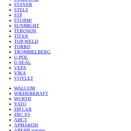
STAYER
STELS
STP
STURM!
SUNMIGHT
TEROSON
TITAN
TOP-WELD
TORRO
TROMMELBERG
U-POL
U-SEAL
VEPA
VIKA
VOYLET
WALCOM
WIEDERKRAFT
WURTH
YATO
ZIP LAB
ZRC ES
АИСТ
АРМАКОН
АРХИВ товары