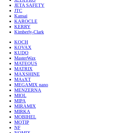
JETA SAFETY
JTC
Kansai
KAROCLE
KERRY
Kimberly-Clark
KOCH
KOVAX
KUDO
MasterWax
MATEQUS
MATRIX
MAXSHINE
MAxXT
MEGAMIX nano
MENZERNA
MIOL
MIPA
MIRAMIX
MIRKA
MOBIHEL
MOTIP
NF
NOMIX