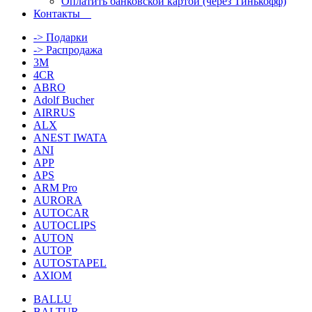
Оплатить банковской картой (через Тинькофф)
Контакты
-> Подарки
-> Распродажа
3M
4CR
ABRO
Adolf Bucher
AIRRUS
ALX
ANEST IWATA
ANI
APP
APS
ARM Pro
AURORA
AUTOCAR
AUTOCLIPS
AUTON
AUTOP
AUTOSTAPEL
AXIOM
BALLU
BALTUR