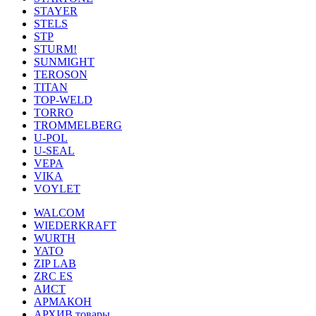
STAYER
STELS
STP
STURM!
SUNMIGHT
TEROSON
TITAN
TOP-WELD
TORRO
TROMMELBERG
U-POL
U-SEAL
VEPA
VIKA
VOYLET
WALCOM
WIEDERKRAFT
WURTH
YATO
ZIP LAB
ZRC ES
АИСТ
АРМАКОН
АРХИВ товары