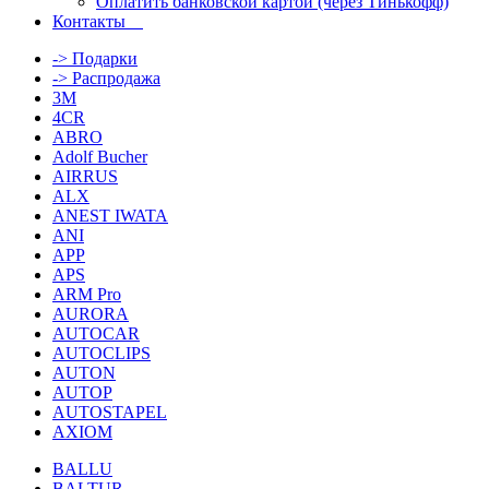
Оплатить банковской картой (через Тинькофф)
Контакты
-> Подарки
-> Распродажа
3M
4CR
ABRO
Adolf Bucher
AIRRUS
ALX
ANEST IWATA
ANI
APP
APS
ARM Pro
AURORA
AUTOCAR
AUTOCLIPS
AUTON
AUTOP
AUTOSTAPEL
AXIOM
BALLU
BALTUR