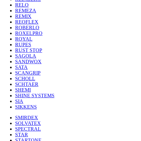
RELO
REMEZA
REMIX
REOFLEX
ROBERLO
ROXELPRO
ROYAL
RUPES
RUST STOP
SAGOLA
SANDWOX
SATA
SCANGRIP
SCHOLL
SCHTAER
SHEMI
SHINE SYSTEMS
SIA
SIKKENS
SMIRDEX
SOLVATEX
SPECTRAL
STAR
STARTONE