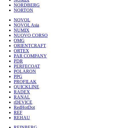
NORDBERG
NORTON
NOVOL
NOVOL Asia
NUMIX
NUOVO CORSO
OMG
ORIENTCRAFT
ORTEX
PAR COMPANY
PDR
PERFECOAT
POLARON
PPG
PROFILAK
QUICKLINE
RADEX
RANAL
rDEVICE
RedHotDot
REF
REHAU
REINBERG