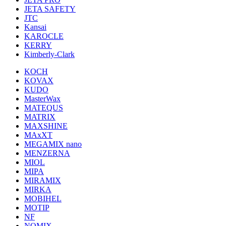
JETA SAFETY
JTC
Kansai
KAROCLE
KERRY
Kimberly-Clark
KOCH
KOVAX
KUDO
MasterWax
MATEQUS
MATRIX
MAXSHINE
MAxXT
MEGAMIX nano
MENZERNA
MIOL
MIPA
MIRAMIX
MIRKA
MOBIHEL
MOTIP
NF
NOMIX