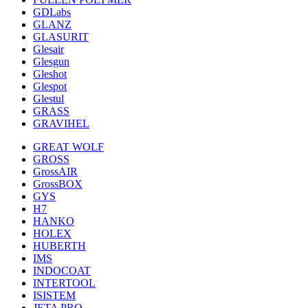
GDLabs
GLANZ
GLASURIT
Glesair
Glesgun
Gleshot
Glespot
Glestul
GRASS
GRAVIHEL
GREAT WOLF
GROSS
GrossAIR
GrossBOX
GYS
H7
HANKO
HOLEX
HUBERTH
IMS
INDOCOAT
INTERTOOL
ISISTEM
JETA PRO