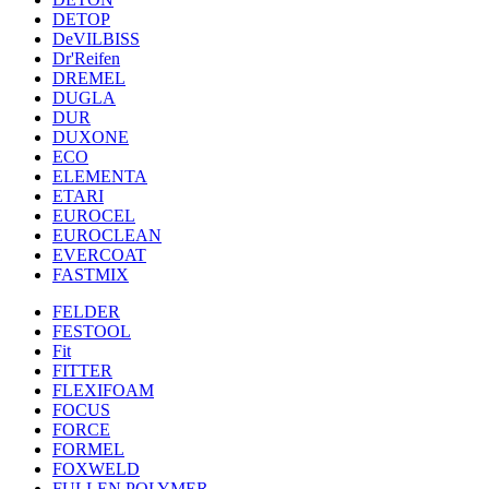
DETOP
DeVILBISS
Dr'Reifen
DREMEL
DUGLA
DUR
DUXONE
ECO
ELEMENTA
ETARI
EUROCEL
EUROCLEAN
EVERCOAT
FASTMIX
FELDER
FESTOOL
Fit
FITTER
FLEXIFOAM
FOCUS
FORCE
FORMEL
FOXWELD
FULLEN POLYMER