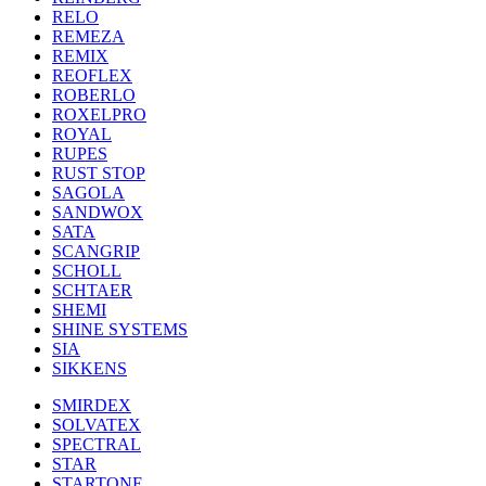
RELO
REMEZA
REMIX
REOFLEX
ROBERLO
ROXELPRO
ROYAL
RUPES
RUST STOP
SAGOLA
SANDWOX
SATA
SCANGRIP
SCHOLL
SCHTAER
SHEMI
SHINE SYSTEMS
SIA
SIKKENS
SMIRDEX
SOLVATEX
SPECTRAL
STAR
STARTONE