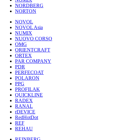
NORDBERG
NORTON
NOVOL
NOVOL Asia
NUMIX
NUOVO CORSO
OMG
ORIENTCRAFT
ORTEX
PAR COMPANY
PDR
PERFECOAT
POLARON
PPG
PROFILAK
QUICKLINE
RADEX
RANAL
rDEVICE
RedHotDot
REF
REHAU
REINBERG