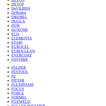
DETOP
DeVILBISS
Dr'Reifen
DREMEL
DUGLA
DUR
DUXONE
ECO
ELEMENTA
ETARI
EUROCEL
EUROCLEAN
EVERCOAT
FASTMIX
FELDER
FESTOOL
Fit
FITTER
FLEXIFOAM
FOCUS
FORCE
FORMEL
FOXWELD
FULLEN POLYMER