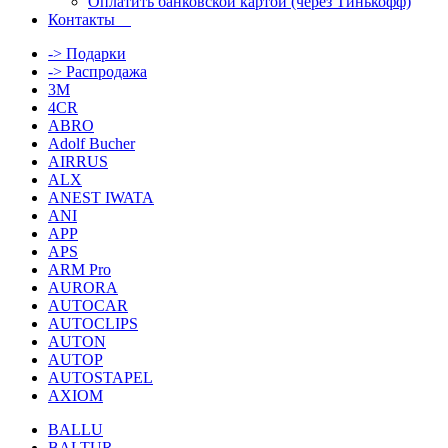
Оплатить банковской картой (через Тинькофф)
Контакты
-> Подарки
-> Распродажа
3M
4CR
ABRO
Adolf Bucher
AIRRUS
ALX
ANEST IWATA
ANI
APP
APS
ARM Pro
AURORA
AUTOCAR
AUTOCLIPS
AUTON
AUTOP
AUTOSTAPEL
AXIOM
BALLU
BALTUR