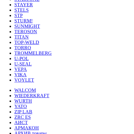
STAYER
STELS
STP
STURM!
SUNMIGHT
TEROSON
TITAN
TOP-WELD
TORRO
TROMMELBERG
U-POL
U-SEAL
VEPA
VIKA
VOYLET
WALCOM
WIEDERKRAFT
WURTH
YATO
ZIP LAB
ZRC ES
АИСТ
АРМАКОН
АРХИВ товары