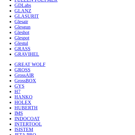
GDLabs
GLANZ
GLASURIT
Glesair
Glesgun
Gleshot
Glespot
Glestul
GRASS
GRAVIHEL
GREAT WOLF
GROSS
GrossAIR
GrossBOX
GYS
H7
HANKO
HOLEX
HUBERTH
IMS
INDOCOAT
INTERTOOL
ISISTEM
JETA PRO