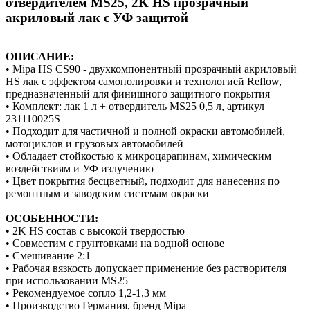
отвердителем MS25, 2K HS прозрачный
акриловый лак с УФ защитой
ОПИСАНИЕ:
• Mipa HS CS90 - двухкомпонентный прозрачный акриловый
HS лак с эффектом самополировки и технологией Reflow,
предназначенный для финишного защитного покрытия
• Комплект: лак 1 л + отвердитель MS25 0,5 л, артикул
231110025S
• Подходит для частичной и полной окраски автомобилей,
мотоциклов и грузовых автомобилей
• Обладает стойкостью к микроцарапинам, химическим
воздействиям и УФ излучению
• Цвет покрытия бесцветный, подходит для нанесения по
ремонтным и заводским системам окраски
ОСОБЕННОСТИ:
• 2K HS состав с высокой твердостью
• Совместим с грунтовками на водной основе
• Смешивание 2:1
• Рабочая вязкость допускает применение без растворителя
при использовании MS25
• Рекомендуемое сопло 1,2-1,3 мм
• Производство Германия, бренд Mipa