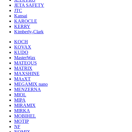
JETA SAFETY
JTC
Kansai
KAROCLE
KERRY
Kimberly-Clark
KOCH
KOVAX
KUDO
MasterWax
MATEQUS
MATRIX
MAXSHINE
MAxXT
MEGAMIX nano
MENZERNA
MIOL
MIPA
MIRAMIX
MIRKA
MOBIHEL
MOTIP
NF
NOMIX