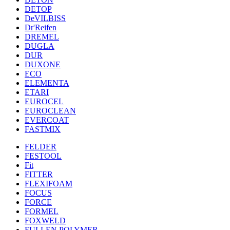
DETOP
DeVILBISS
Dr'Reifen
DREMEL
DUGLA
DUR
DUXONE
ECO
ELEMENTA
ETARI
EUROCEL
EUROCLEAN
EVERCOAT
FASTMIX
FELDER
FESTOOL
Fit
FITTER
FLEXIFOAM
FOCUS
FORCE
FORMEL
FOXWELD
FULLEN POLYMER