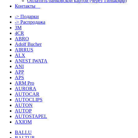
Оплатить банковской картой (через Тинькофф)
Контакты
-> Подарки
-> Распродажа
3M
4CR
ABRO
Adolf Bucher
AIRRUS
ALX
ANEST IWATA
ANI
APP
APS
ARM Pro
AURORA
AUTOCAR
AUTOCLIPS
AUTON
AUTOP
AUTOSTAPEL
AXIOM
BALLU
BALTUR