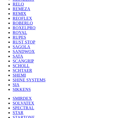
RELO
REMEZA
REMIX
REOFLEX
ROBERLO
ROXELPRO
ROYAL
RUPES
RUST STOP
SAGOLA
SANDWOX
SATA
SCANGRIP
SCHOLL
SCHTAER
SHEMI
SHINE SYSTEMS
SIA
SIKKENS
SMIRDEX
SOLVATEX
SPECTRAL
STAR
STARTONE