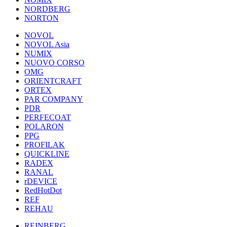
NORDBERG
NORTON
NOVOL
NOVOL Asia
NUMIX
NUOVO CORSO
OMG
ORIENTCRAFT
ORTEX
PAR COMPANY
PDR
PERFECOAT
POLARON
PPG
PROFILAK
QUICKLINE
RADEX
RANAL
rDEVICE
RedHotDot
REF
REHAU
REINBERG