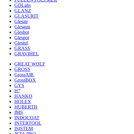
GDLabs
GLANZ
GLASURIT
Glesair
Glesgun
Gleshot
Glespot
Glestul
GRASS
GRAVIHEL
GREAT WOLF
GROSS
GrossAIR
GrossBOX
GYS
H7
HANKO
HOLEX
HUBERTH
IMS
INDOCOAT
INTERTOOL
ISISTEM
JETA PRO