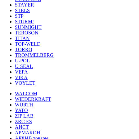
STAYER
STELS
STP
STURM!
SUNMIGHT
TEROSON
TITAN
TOP-WELD
TORRO
TROMMELBERG
U-POL
U-SEAL
VEPA
VIKA
VOYLET
WALCOM
WIEDERKRAFT
WURTH
YATO
ZIP LAB
ZRC ES
АИСТ
АРМАКОН
АРХИВ товары