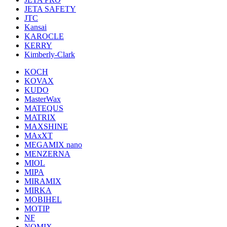
JETA SAFETY
JTC
Kansai
KAROCLE
KERRY
Kimberly-Clark
KOCH
KOVAX
KUDO
MasterWax
MATEQUS
MATRIX
MAXSHINE
MAxXT
MEGAMIX nano
MENZERNA
MIOL
MIPA
MIRAMIX
MIRKA
MOBIHEL
MOTIP
NF
NOMIX