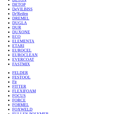
DETOP
DeVILBISS
Dr'Reifen
DREMEL
DUGLA
DUR
DUXONE
ECO
ELEMENTA
ETARI
EUROCEL
EUROCLEAN
EVERCOAT
FASTMIX
FELDER
FESTOOL
Fit
FITTER
FLEXIFOAM
FOCUS
FORCE
FORMEL
FOXWELD
FULLEN POLYMER