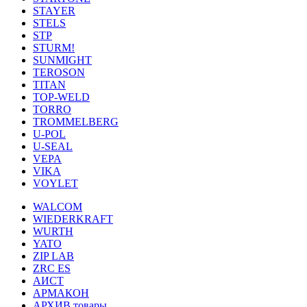
STAYER
STELS
STP
STURM!
SUNMIGHT
TEROSON
TITAN
TOP-WELD
TORRO
TROMMELBERG
U-POL
U-SEAL
VEPA
VIKA
VOYLET
WALCOM
WIEDERKRAFT
WURTH
YATO
ZIP LAB
ZRC ES
АИСТ
АРМАКОН
АРХИВ товары