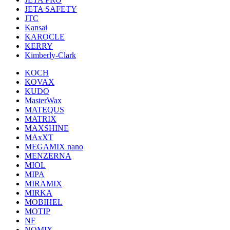
JETA SAFETY
JTC
Kansai
KAROCLE
KERRY
Kimberly-Clark
KOCH
KOVAX
KUDO
MasterWax
MATEQUS
MATRIX
MAXSHINE
MAxXT
MEGAMIX nano
MENZERNA
MIOL
MIPA
MIRAMIX
MIRKA
MOBIHEL
MOTIP
NF
NOMIX