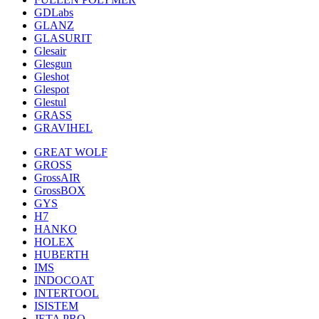
GDLabs
GLANZ
GLASURIT
Glesair
Glesgun
Gleshot
Glespot
Glestul
GRASS
GRAVIHEL
GREAT WOLF
GROSS
GrossAIR
GrossBOX
GYS
H7
HANKO
HOLEX
HUBERTH
IMS
INDOCOAT
INTERTOOL
ISISTEM
JETA PRO