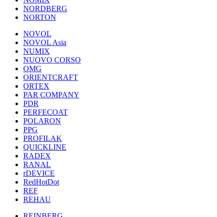
NORDBERG
NORTON
NOVOL
NOVOL Asia
NUMIX
NUOVO CORSO
OMG
ORIENTCRAFT
ORTEX
PAR COMPANY
PDR
PERFECOAT
POLARON
PPG
PROFILAK
QUICKLINE
RADEX
RANAL
rDEVICE
RedHotDot
REF
REHAU
REINBERG