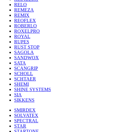
RELO
REMEZA
REMIX
REOFLEX
ROBERLO
ROXELPRO
ROYAL
RUPES
RUST STOP
SAGOLA
SANDWOX
SATA
SCANGRIP
SCHOLL
SCHTAER
SHEMI
SHINE SYSTEMS
SIA
SIKKENS
SMIRDEX
SOLVATEX
SPECTRAL
STAR
STARTONE