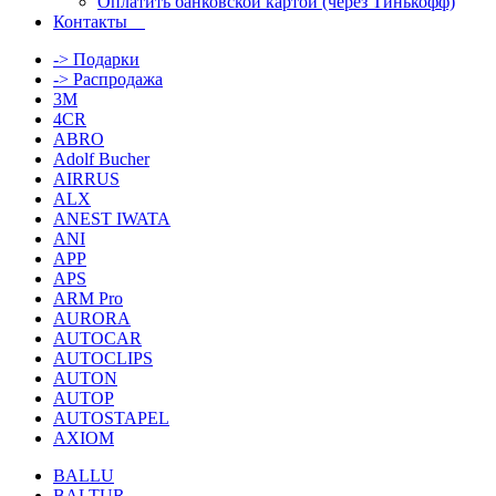
Оплатить банковской картой (через Тинькофф)
Контакты
-> Подарки
-> Распродажа
3M
4CR
ABRO
Adolf Bucher
AIRRUS
ALX
ANEST IWATA
ANI
APP
APS
ARM Pro
AURORA
AUTOCAR
AUTOCLIPS
AUTON
AUTOP
AUTOSTAPEL
AXIOM
BALLU
BALTUR