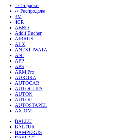
-> Подарки
-> Распродажа
3M
4CR
ABRO
Adolf Bucher
AIRRUS
ALX
ANEST IWATA
ANI
APP
APS
ARM Pro
AURORA
AUTOCAR
AUTOCLIPS
AUTON
AUTOP
AUTOSTAPEL
AXIOM
BALLU
BALTUR
BAMPERUS
BASLAC