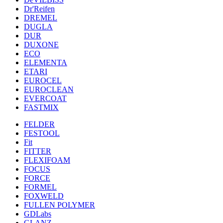
Dr'Reifen
DREMEL
DUGLA
DUR
DUXONE
ECO
ELEMENTA
ETARI
EUROCEL
EUROCLEAN
EVERCOAT
FASTMIX
FELDER
FESTOOL
Fit
FITTER
FLEXIFOAM
FOCUS
FORCE
FORMEL
FOXWELD
FULLEN POLYMER
GDLabs
GLANZ