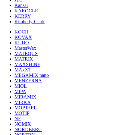
Kansai
KAROCLE
KERRY
Kimberly-Clark
KOCH
KOVAX
KUDO
MasterWax
MATEQUS
MATRIX
MAXSHINE
MAxXT
MEGAMIX nano
MENZERNA
MIOL
MIPA
MIRAMIX
MIRKA
MOBIHEL
MOTIP
NF
NOMIX
NORDBERG
NORTON