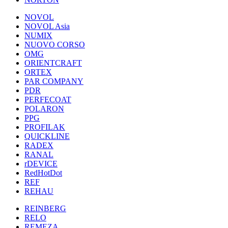
NOVOL
NOVOL Asia
NUMIX
NUOVO CORSO
OMG
ORIENTCRAFT
ORTEX
PAR COMPANY
PDR
PERFECOAT
POLARON
PPG
PROFILAK
QUICKLINE
RADEX
RANAL
rDEVICE
RedHotDot
REF
REHAU
REINBERG
RELO
REMEZA