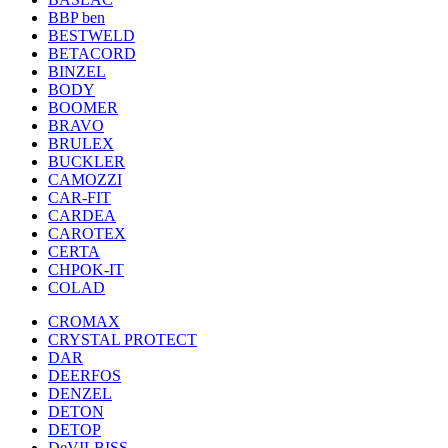
BBP ben
BESTWELD
BETACORD
BINZEL
BODY
BOOMER
BRAVO
BRULEX
BUCKLER
CAMOZZI
CAR-FIT
CARDEA
CAROTEX
CERTA
CHPOK-IT
COLAD
CROMAX
CRYSTAL PROTECT
DAR
DEERFOS
DENZEL
DETON
DETOP
DeVILBISS