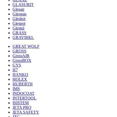
GLASURIT
Glesair
Glesgun
Gleshot
Glespot
Glestul
GRASS
GRAVIHEL
GREAT WOLF
GROSS
GrossAIR
GrossBOX
GYS
H7
HANKO
HOLEX
HUBERTH
IMS
INDOCOAT
INTERTOOL
ISISTEM
JETA PRO
JETA SAFETY
JTC