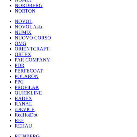
NORDBERG
NORTON
NOVOL
NOVOL Asia
NUMIX
NUOVO CORSO
OMG
ORIENTCRAFT
ORTEX
PAR COMPANY
PDR
PERFECOAT
POLARON
PPG
PROFILAK
QUICKLINE
RADEX
RANAL
rDEVICE
RedHotDot
REF
REHAU
REINBERG