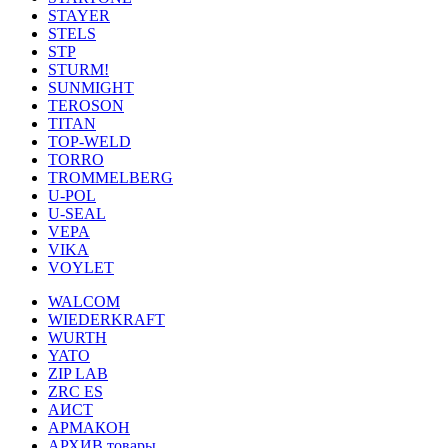
STAYER
STELS
STP
STURM!
SUNMIGHT
TEROSON
TITAN
TOP-WELD
TORRO
TROMMELBERG
U-POL
U-SEAL
VEPA
VIKA
VOYLET
WALCOM
WIEDERKRAFT
WURTH
YATO
ZIP LAB
ZRC ES
АИСТ
АРМАКОН
АРХИВ товары