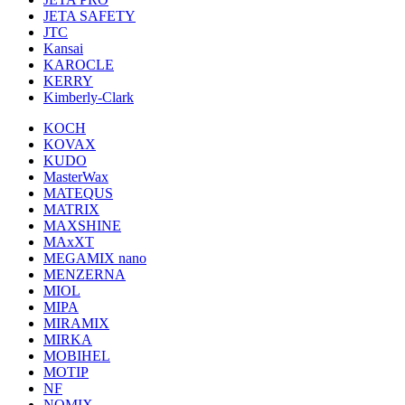
JETA SAFETY
JTC
Kansai
KAROCLE
KERRY
Kimberly-Clark
KOCH
KOVAX
KUDO
MasterWax
MATEQUS
MATRIX
MAXSHINE
MAxXT
MEGAMIX nano
MENZERNA
MIOL
MIPA
MIRAMIX
MIRKA
MOBIHEL
MOTIP
NF
NOMIX