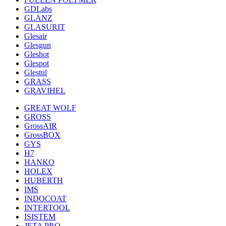
GDLabs
GLANZ
GLASURIT
Glesair
Glesgun
Gleshot
Glespot
Glestul
GRASS
GRAVIHEL
GREAT WOLF
GROSS
GrossAIR
GrossBOX
GYS
H7
HANKO
HOLEX
HUBERTH
IMS
INDOCOAT
INTERTOOL
ISISTEM
JETA PRO