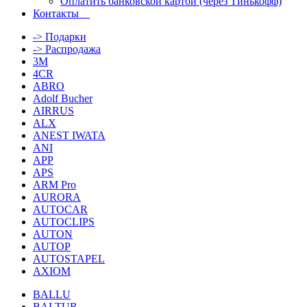
Оплатить банковской картой (через Тинькофф)
Контакты
-> Подарки
-> Распродажа
3M
4CR
ABRO
Adolf Bucher
AIRRUS
ALX
ANEST IWATA
ANI
APP
APS
ARM Pro
AURORA
AUTOCAR
AUTOCLIPS
AUTON
AUTOP
AUTOSTAPEL
AXIOM
BALLU
BALTUR