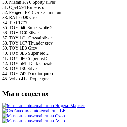
30. Nissan KY0 Sporty silver
31. Opel 594 Rubensrot
32. Peugeot EZR Gris aluminium
33. RAL 6029 Green
34. Taxi 1775
35. TOY 040 Super white 2
36. TOY 1C0 Silver
37. TOY 1C1 Crystal silver
38. TOY 1C7 Thunder grey
39. TOY 1E3 Grey
40. TOY 3E5 Super red 2
41. TOY 3P0 Super red 5
42. TOY 6M1 Dark emerald
43. TOY 199 Silver
44. TOY 742 Dark turquoise
45. Volvo 412 Tropic green
Мы в соцсетях