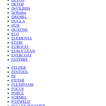
DETOP
DeVILBISS
Dr'Reifen
DREMEL
DUGLA
DUR
DUXONE
ECO
ELEMENTA
ETARI
EUROCEL
EUROCLEAN
EVERCOAT
FASTMIX
FELDER
FESTOOL
Fit
FITTER
FLEXIFOAM
FOCUS
FORCE
FORMEL
FOXWELD
FULLEN POLYMER