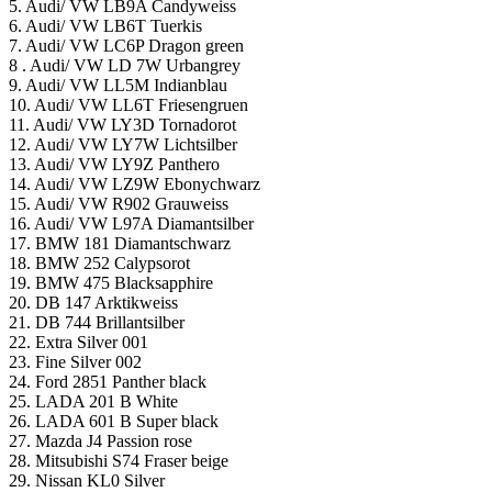
5. Audi/ VW LB9A Candyweiss
6. Audi/ VW LB6T Tuerkis
7. Audi/ VW LC6P Dragon green
8 . Audi/ VW LD 7W Urbangrey
9. Audi/ VW LL5М Indianblau
10. Audi/ VW LL6T Friesengruen
11. Audi/ VW LY3D Tornadorot
12. Audi/ VW LY7W Lichtsilber
13. Audi/ VW LY9Z Panthero
14. Audi/ VW LZ9W Ebonyсhwarz
15. Audi/ VW R902 Grauweiss
16. Audi/ VW L97A Diamantsilber
17. BMW 181 Diamantschwarz
18. BMW 252 Calypsorot
19. BMW 475 Blacksapphire
20. DB 147 Arktikweiss
21. DB 744 Brillantsilber
22. Extra Silver 001
23. Fine Silver 002
24. Ford 2851 Panther black
25. LADA 201 B White
26. LADA 601 B Super black
27. Mazda J4 Passion rose
28. Mitsubishi S74 Fraser beige
29. Nissan KL0 Silver