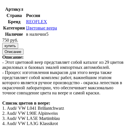
Артикул
Страна
Россия
Бренд
REOFLEX
Категория
Цветовые веера
Наличие
в наличии
5
750 руб.
купить
Описание
Описание:
- Этот цветовой веер представляет собой каталог из 29 цветов
акриловых и базовых эмалей импортных автомобилей.
- Процесс изготовления выкрасов для этого веера также
представляет собой комплекс работ, важнейшим этапом
которого является ручное производство - окраска лепестков в
окрасочной лаборатории, что обеспечивает максимально
точное совпадение цвета на веере и самой краски.
Список цветов в веере:
1. Audi/ VW L041 Brillantchwarz
2. Audi/ VW L90E Alpinweiss
3. Audi/ VW LA5E Martimblau
4. Audi/ VW LA3G Klassikrot