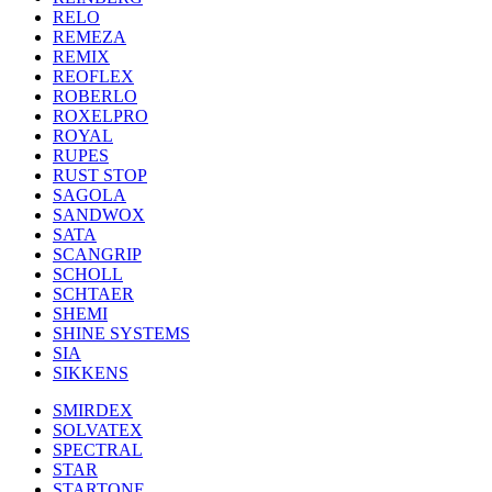
RELO
REMEZA
REMIX
REOFLEX
ROBERLO
ROXELPRO
ROYAL
RUPES
RUST STOP
SAGOLA
SANDWOX
SATA
SCANGRIP
SCHOLL
SCHTAER
SHEMI
SHINE SYSTEMS
SIA
SIKKENS
SMIRDEX
SOLVATEX
SPECTRAL
STAR
STARTONE