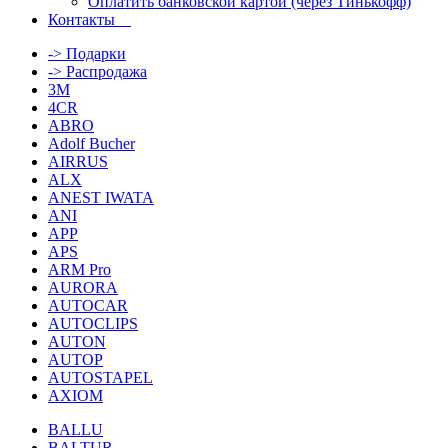
Оплатить банковской картой (через Тинькофф)
Контакты
-> Подарки
-> Распродажа
3M
4CR
ABRO
Adolf Bucher
AIRRUS
ALX
ANEST IWATA
ANI
APP
APS
ARM Pro
AURORA
AUTOCAR
AUTOCLIPS
AUTON
AUTOP
AUTOSTAPEL
AXIOM
BALLU
BALTUR