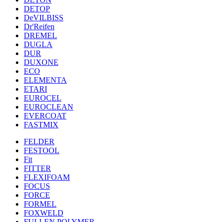
DETOP
DeVILBISS
Dr'Reifen
DREMEL
DUGLA
DUR
DUXONE
ECO
ELEMENTA
ETARI
EUROCEL
EUROCLEAN
EVERCOAT
FASTMIX
FELDER
FESTOOL
Fit
FITTER
FLEXIFOAM
FOCUS
FORCE
FORMEL
FOXWELD
FULLEN POLYMER