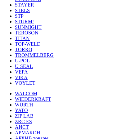
STAYER
STELS
STP
STURM!
SUNMIGHT
TEROSON
TITAN
TOP-WELD
TORRO
TROMMELBERG
U-POL
U-SEAL
VEPA
VIKA
VOYLET
WALCOM
WIEDERKRAFT
WURTH
YATO
ZIP LAB
ZRC ES
АИСТ
АРМАКОН
АРХИВ товары