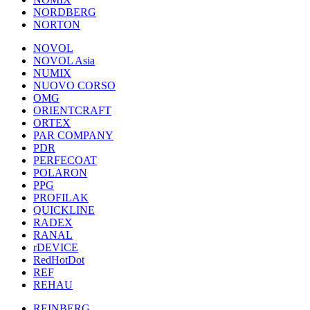
NORDBERG
NORTON
NOVOL
NOVOL Asia
NUMIX
NUOVO CORSO
OMG
ORIENTCRAFT
ORTEX
PAR COMPANY
PDR
PERFECOAT
POLARON
PPG
PROFILAK
QUICKLINE
RADEX
RANAL
rDEVICE
RedHotDot
REF
REHAU
REINBERG