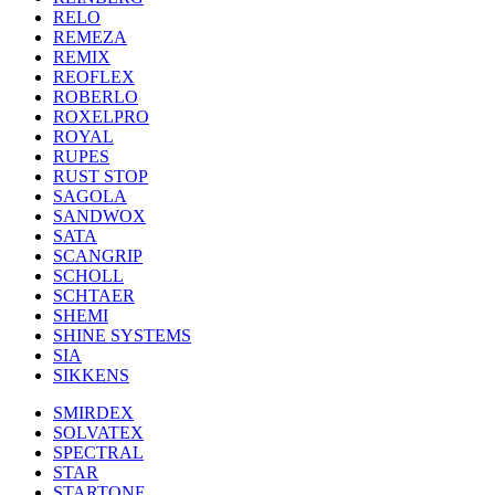
RELO
REMEZA
REMIX
REOFLEX
ROBERLO
ROXELPRO
ROYAL
RUPES
RUST STOP
SAGOLA
SANDWOX
SATA
SCANGRIP
SCHOLL
SCHTAER
SHEMI
SHINE SYSTEMS
SIA
SIKKENS
SMIRDEX
SOLVATEX
SPECTRAL
STAR
STARTONE