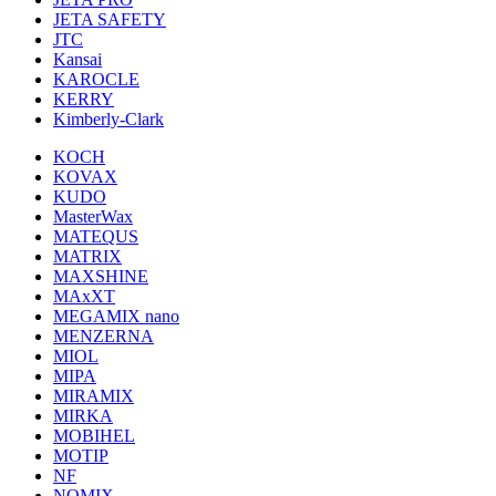
JETA SAFETY
JTC
Kansai
KAROCLE
KERRY
Kimberly-Clark
KOCH
KOVAX
KUDO
MasterWax
MATEQUS
MATRIX
MAXSHINE
MAxXT
MEGAMIX nano
MENZERNA
MIOL
MIPA
MIRAMIX
MIRKA
MOBIHEL
MOTIP
NF
NOMIX