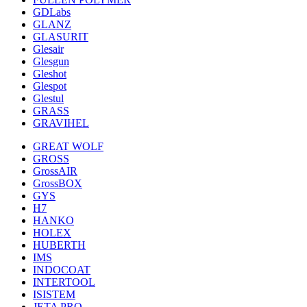
GDLabs
GLANZ
GLASURIT
Glesair
Glesgun
Gleshot
Glespot
Glestul
GRASS
GRAVIHEL
GREAT WOLF
GROSS
GrossAIR
GrossBOX
GYS
H7
HANKO
HOLEX
HUBERTH
IMS
INDOCOAT
INTERTOOL
ISISTEM
JETA PRO