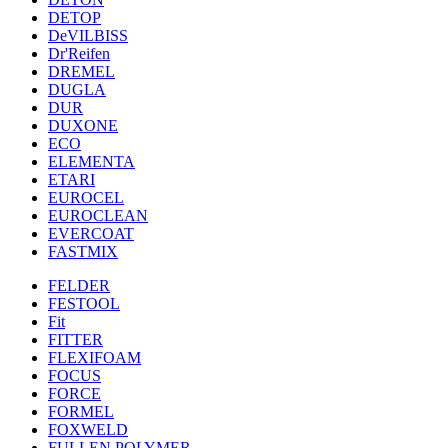
DETOP
DeVILBISS
Dr'Reifen
DREMEL
DUGLA
DUR
DUXONE
ECO
ELEMENTA
ETARI
EUROCEL
EUROCLEAN
EVERCOAT
FASTMIX
FELDER
FESTOOL
Fit
FITTER
FLEXIFOAM
FOCUS
FORCE
FORMEL
FOXWELD
FULLEN POLYMER