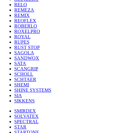
RELO
REMEZA
REMIX
REOFLEX
ROBERLO
ROXELPRO
ROYAL
RUPES
RUST STOP
SAGOLA
SANDWOX
SATA
SCANGRIP
SCHOLL
SCHTAER
SHEMI
SHINE SYSTEMS
SIA
SIKKENS
SMIRDEX
SOLVATEX
SPECTRAL
STAR
STARTONE