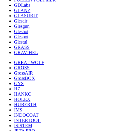
GDLabs
GLANZ
GLASURIT
Glesair
Glesgun
Gleshot
Glespot
Glestul
GRASS
GRAVIHEL
GREAT WOLF
GROSS
GrossAIR
GrossBOX
GYS
H7
HANKO
HOLEX
HUBERTH
IMS
INDOCOAT
INTERTOOL
ISISTEM
JETA PRO