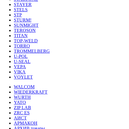
STAYER
STELS
STP
STURM!
SUNMIGHT
TEROSON
TITAN
TOP-WELD
TORRO
TROMMELBERG
U-POL
U-SEAL
VEPA
VIKA
VOYLET
WALCOM
WIEDERKRAFT
WURTH
YATO
ZIP LAB
ZRC ES
АИСТ
АРМАКОН
АРХИВ товары