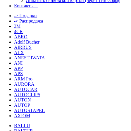
Оплатить банковской картой (через Тинькофф)
Контакты
-> Подарки
-> Распродажа
3M
4CR
ABRO
Adolf Bucher
AIRRUS
ALX
ANEST IWATA
ANI
APP
APS
ARM Pro
AURORA
AUTOCAR
AUTOCLIPS
AUTON
AUTOP
AUTOSTAPEL
AXIOM
BALLU
BALTUR