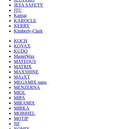
JETA SAFETY
JTC
Kansai
KAROCLE
KERRY
Kimberly-Clark
KOCH
KOVAX
KUDO
MasterWax
MATEQUS
MATRIX
MAXSHINE
MAxXT
MEGAMIX nano
MENZERNA
MIOL
MIPA
MIRAMIX
MIRKA
MOBIHEL
MOTIP
NF
NOMIX