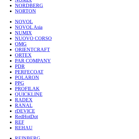
NORDBERG
NORTON
NOVOL
NOVOL Asia
NUMIX
NUOVO CORSO
OMG
ORIENTCRAFT
ORTEX
PAR COMPANY
PDR
PERFECOAT
POLARON
PPG
PROFILAK
QUICKLINE
RADEX
RANAL
rDEVICE
RedHotDot
REF
REHAU
REINBERG