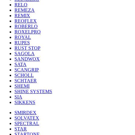
RELO
REMEZA
REMIX
REOFLEX
ROBERLO
ROXELPRO
ROYAL
RUPES
RUST STOP
SAGOLA
SANDWOX
SATA
SCANGRIP
SCHOLL
SCHTAER
SHEMI
SHINE SYSTEMS
SIA
SIKKENS
SMIRDEX
SOLVATEX
SPECTRAL
STAR
STARTONE