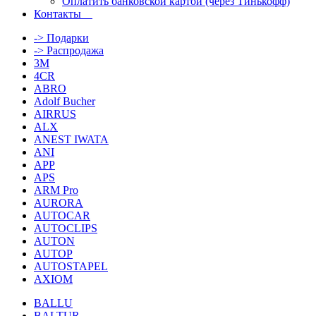
Оплатить банковской картой (через Тинькофф)
Контакты
-> Подарки
-> Распродажа
3M
4CR
ABRO
Adolf Bucher
AIRRUS
ALX
ANEST IWATA
ANI
APP
APS
ARM Pro
AURORA
AUTOCAR
AUTOCLIPS
AUTON
AUTOP
AUTOSTAPEL
AXIOM
BALLU
BALTUR