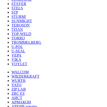
STAYER
STELS
STP
STURM!
SUNMIGHT
TEROSON
TITAN
TOP-WELD
TORRO
TROMMELBERG
U-POL
U-SEAL
VEPA
VIKA
VOYLET
WALCOM
WIEDERKRAFT
WURTH
YATO
ZIP LAB
ZRC ES
АИСТ
АРМАКОН
АРХИВ товары