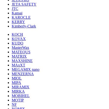
JETA SAFETY
JTC
Kansai
KAROCLE
KERRY
Kimberly-Clark
KOCH
KOVAX
KUDO
MasterWax
MATEQUS
MATRIX
MAXSHINE
MAxXT
MEGAMIX nano
MENZERNA
MIOL
MIPA
MIRAMIX
MIRKA
MOBIHEL
MOTIP
NF
NOMIX