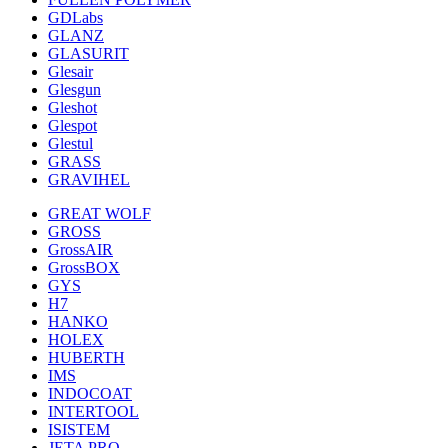
GDLabs
GLANZ
GLASURIT
Glesair
Glesgun
Gleshot
Glespot
Glestul
GRASS
GRAVIHEL
GREAT WOLF
GROSS
GrossAIR
GrossBOX
GYS
H7
HANKO
HOLEX
HUBERTH
IMS
INDOCOAT
INTERTOOL
ISISTEM
JETA PRO