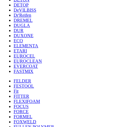
DETOP
DeVILBISS
Dr'Reifen
DREMEL
DUGLA
DUR
DUXONE
ECO
ELEMENTA
ETARI
EUROCEL
EUROCLEAN
EVERCOAT
FASTMIX
FELDER
FESTOOL
Fit
FITTER
FLEXIFOAM
FOCUS
FORCE
FORMEL
FOXWELD
FULLEN POLYMER