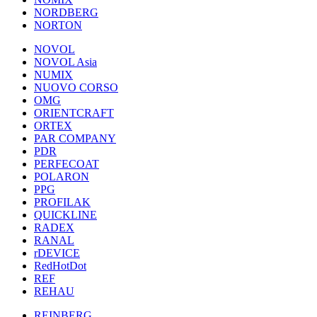
NORDBERG
NORTON
NOVOL
NOVOL Asia
NUMIX
NUOVO CORSO
OMG
ORIENTCRAFT
ORTEX
PAR COMPANY
PDR
PERFECOAT
POLARON
PPG
PROFILAK
QUICKLINE
RADEX
RANAL
rDEVICE
RedHotDot
REF
REHAU
REINBERG