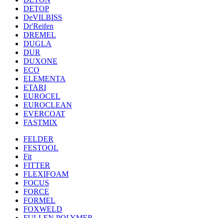
DETOP
DeVILBISS
Dr'Reifen
DREMEL
DUGLA
DUR
DUXONE
ECO
ELEMENTA
ETARI
EUROCEL
EUROCLEAN
EVERCOAT
FASTMIX
FELDER
FESTOOL
Fit
FITTER
FLEXIFOAM
FOCUS
FORCE
FORMEL
FOXWELD
FULLEN POLYMER