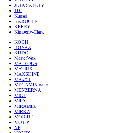
JETA SAFETY
JTC
Kansai
KAROCLE
KERRY
Kimberly-Clark
KOCH
KOVAX
KUDO
MasterWax
MATEQUS
MATRIX
MAXSHINE
MAxXT
MEGAMIX nano
MENZERNA
MIOL
MIPA
MIRAMIX
MIRKA
MOBIHEL
MOTIP
NF
NOMIX