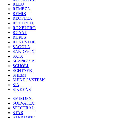
RELO
REMEZA
REMIX
REOFLEX
ROBERLO
ROXELPRO
ROYAL
RUPES
RUST STOP
SAGOLA
SANDWOX
SATA
SCANGRIP
SCHOLL
SCHTAER
SHEMI
SHINE SYSTEMS
SIA
SIKKENS
SMIRDEX
SOLVATEX
SPECTRAL
STAR
STARTONE