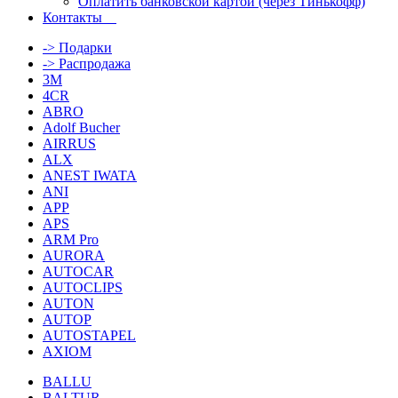
Оплатить банковской картой (через Тинькофф)
Контакты
-> Подарки
-> Распродажа
3M
4CR
ABRO
Adolf Bucher
AIRRUS
ALX
ANEST IWATA
ANI
APP
APS
ARM Pro
AURORA
AUTOCAR
AUTOCLIPS
AUTON
AUTOP
AUTOSTAPEL
AXIOM
BALLU
BALTUR