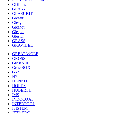
GDLabs
GLANZ
GLASURIT
Glesair
Glesgun
Gleshot
Glespot
Glestul
GRASS
GRAVIHEL
GREAT WOLF
GROSS
GrossAIR
GrossBOX
GYS
H7
HANKO
HOLEX
HUBERTH
IMS
INDOCOAT
INTERTOOL
ISISTEM
JETA PRO