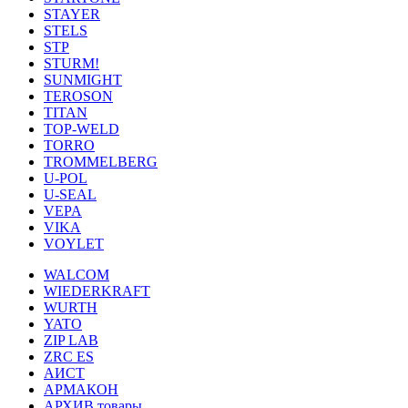
STAYER
STELS
STP
STURM!
SUNMIGHT
TEROSON
TITAN
TOP-WELD
TORRO
TROMMELBERG
U-POL
U-SEAL
VEPA
VIKA
VOYLET
WALCOM
WIEDERKRAFT
WURTH
YATO
ZIP LAB
ZRC ES
АИСТ
АРМАКОН
АРХИВ товары