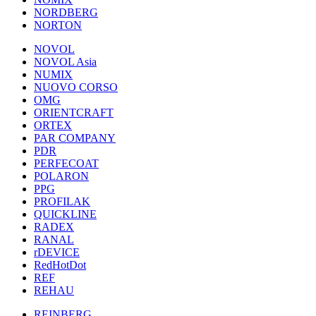
NORDBERG
NORTON
NOVOL
NOVOL Asia
NUMIX
NUOVO CORSO
OMG
ORIENTCRAFT
ORTEX
PAR COMPANY
PDR
PERFECOAT
POLARON
PPG
PROFILAK
QUICKLINE
RADEX
RANAL
rDEVICE
RedHotDot
REF
REHAU
REINBERG