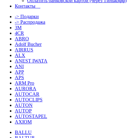
Оплатить банковской картой (через Тинькофф)
Контакты
-> Подарки
-> Распродажа
3M
4CR
ABRO
Adolf Bucher
AIRRUS
ALX
ANEST IWATA
ANI
APP
APS
ARM Pro
AURORA
AUTOCAR
AUTOCLIPS
AUTON
AUTOP
AUTOSTAPEL
AXIOM
BALLU
BALTUR