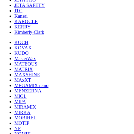
JETA SAFETY
JTC
Kansai
KAROCLE
KERRY
Kimberly-Clark
KOCH
KOVAX
KUDO
MasterWax
MATEQUS
MATRIX
MAXSHINE
MAxXT
MEGAMIX nano
MENZERNA
MIOL
MIPA
MIRAMIX
MIRKA
MOBIHEL
MOTIP
NF
NOMIX