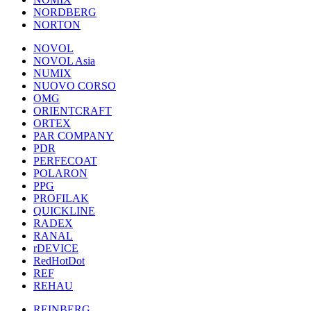
NORDBERG
NORTON
NOVOL
NOVOL Asia
NUMIX
NUOVO CORSO
OMG
ORIENTCRAFT
ORTEX
PAR COMPANY
PDR
PERFECOAT
POLARON
PPG
PROFILAK
QUICKLINE
RADEX
RANAL
rDEVICE
RedHotDot
REF
REHAU
REINBERG