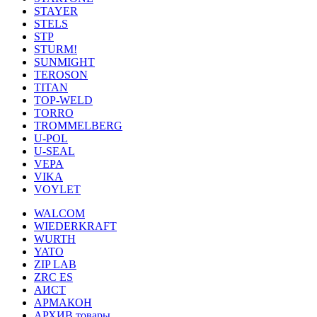
STAYER
STELS
STP
STURM!
SUNMIGHT
TEROSON
TITAN
TOP-WELD
TORRO
TROMMELBERG
U-POL
U-SEAL
VEPA
VIKA
VOYLET
WALCOM
WIEDERKRAFT
WURTH
YATO
ZIP LAB
ZRC ES
АИСТ
АРМАКОН
АРХИВ товары