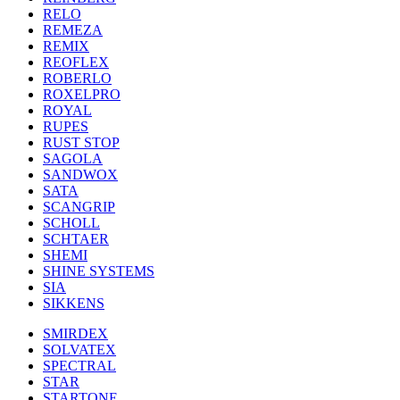
RELO
REMEZA
REMIX
REOFLEX
ROBERLO
ROXELPRO
ROYAL
RUPES
RUST STOP
SAGOLA
SANDWOX
SATA
SCANGRIP
SCHOLL
SCHTAER
SHEMI
SHINE SYSTEMS
SIA
SIKKENS
SMIRDEX
SOLVATEX
SPECTRAL
STAR
STARTONE