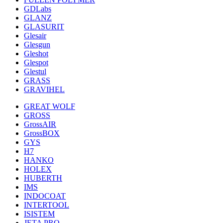
GDLabs
GLANZ
GLASURIT
Glesair
Glesgun
Gleshot
Glespot
Glestul
GRASS
GRAVIHEL
GREAT WOLF
GROSS
GrossAIR
GrossBOX
GYS
H7
HANKO
HOLEX
HUBERTH
IMS
INDOCOAT
INTERTOOL
ISISTEM
JETA PRO