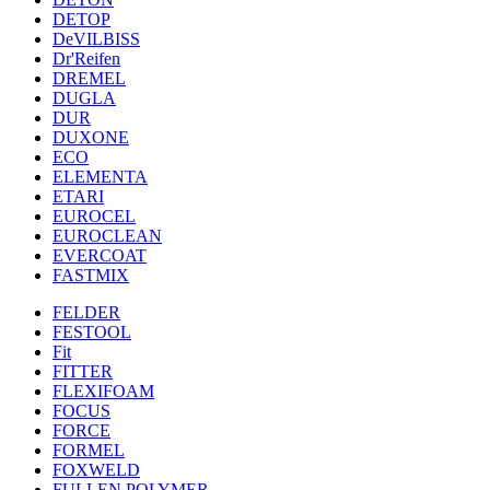
DETOP
DeVILBISS
Dr'Reifen
DREMEL
DUGLA
DUR
DUXONE
ECO
ELEMENTA
ETARI
EUROCEL
EUROCLEAN
EVERCOAT
FASTMIX
FELDER
FESTOOL
Fit
FITTER
FLEXIFOAM
FOCUS
FORCE
FORMEL
FOXWELD
FULLEN POLYMER