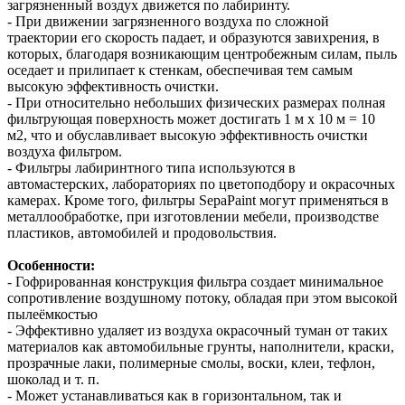
загрязненный воздух движется по лабиринту.
- При движении загрязненного воздуха по сложной
траектории его скорость падает, и образуются завихрения, в
которых, благодаря возникающим центробежным силам, пыль
оседает и прилипает к стенкам, обеспечивая тем самым
высокую эффективность очистки.
- При относительно небольших физических размерах полная
фильтрующая поверхность может достигать 1 м х 10 м = 10
м2, что и обуславливает высокую эффективность очистки
воздуха фильтром.
- Фильтры лабиринтного типа используются в
автомастерских, лабораториях по цветоподбору и окрасочных
камерах. Кроме того, фильтры SepaPaint могут применяться в
металлообработке, при изготовлении мебели, производстве
пластиков, автомобилей и продовольствия.
Особенности:
- Гофрированная конструкция фильтра создает минимальное
сопротивление воздушному потоку, обладая при этом высокой
пылеёмкостью
- Эффективно удаляет из воздуха окрасочный туман от таких
материалов как автомобильные грунты, наполнители, краски,
прозрачные лаки, полимерные смолы, воски, клеи, тефлон,
шоколад и т. п.
- Может устанавливаться как в горизонтальном, так и