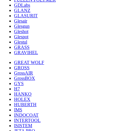
GDLabs
GLANZ
GLASURIT
Glesair
Glesgun
Gleshot
Glespot
Glestul
GRASS
GRAVIHEL
GREAT WOLF
GROSS
GrossAIR
GrossBOX
GYS
H7
HANKO
HOLEX
HUBERTH
IMS
INDOCOAT
INTERTOOL
ISISTEM
JETA PRO