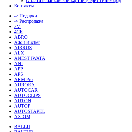
Оплатить банковской картой (через Тинькофф)
Контакты
-> Подарки
-> Распродажа
3M
4CR
ABRO
Adolf Bucher
AIRRUS
ALX
ANEST IWATA
ANI
APP
APS
ARM Pro
AURORA
AUTOCAR
AUTOCLIPS
AUTON
AUTOP
AUTOSTAPEL
AXIOM
BALLU
BALTUR