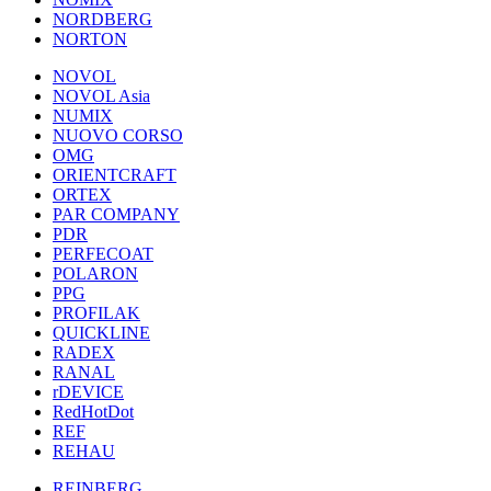
NORDBERG
NORTON
NOVOL
NOVOL Asia
NUMIX
NUOVO CORSO
OMG
ORIENTCRAFT
ORTEX
PAR COMPANY
PDR
PERFECOAT
POLARON
PPG
PROFILAK
QUICKLINE
RADEX
RANAL
rDEVICE
RedHotDot
REF
REHAU
REINBERG