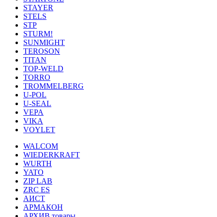
STAYER
STELS
STP
STURM!
SUNMIGHT
TEROSON
TITAN
TOP-WELD
TORRO
TROMMELBERG
U-POL
U-SEAL
VEPA
VIKA
VOYLET
WALCOM
WIEDERKRAFT
WURTH
YATO
ZIP LAB
ZRC ES
АИСТ
АРМАКОН
АРХИВ товары