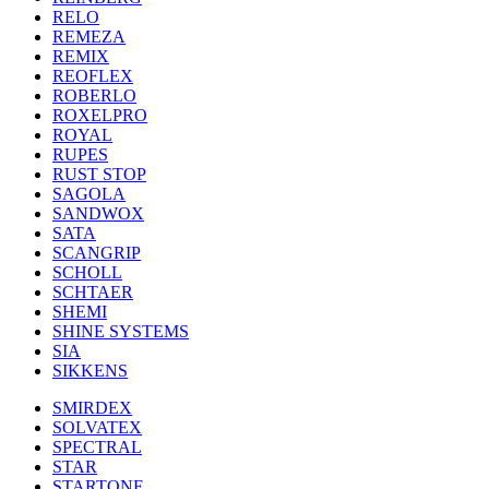
RELO
REMEZA
REMIX
REOFLEX
ROBERLO
ROXELPRO
ROYAL
RUPES
RUST STOP
SAGOLA
SANDWOX
SATA
SCANGRIP
SCHOLL
SCHTAER
SHEMI
SHINE SYSTEMS
SIA
SIKKENS
SMIRDEX
SOLVATEX
SPECTRAL
STAR
STARTONE