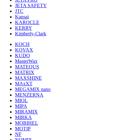
JETA SAFETY
JTC
Kansai
KAROCLE
KERRY
Kimberly-Clark
KOCH
KOVAX
KUDO
MasterWax
MATEQUS
MATRIX
MAXSHINE
MAxXT
MEGAMIX nano
MENZERNA
MIOL
MIPA
MIRAMIX
MIRKA
MOBIHEL
MOTIP
NF
NOMIX