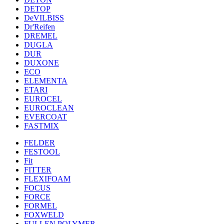
DETOP
DeVILBISS
Dr'Reifen
DREMEL
DUGLA
DUR
DUXONE
ECO
ELEMENTA
ETARI
EUROCEL
EUROCLEAN
EVERCOAT
FASTMIX
FELDER
FESTOOL
Fit
FITTER
FLEXIFOAM
FOCUS
FORCE
FORMEL
FOXWELD
FULLEN POLYMER