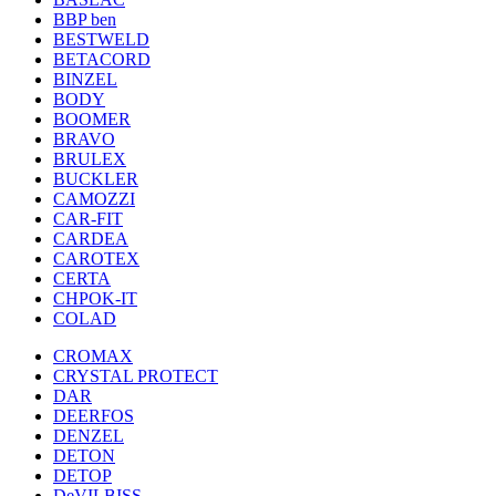
BBP ben
BESTWELD
BETACORD
BINZEL
BODY
BOOMER
BRAVO
BRULEX
BUCKLER
CAMOZZI
CAR-FIT
CARDEA
CAROTEX
CERTA
CHPOK-IT
COLAD
CROMAX
CRYSTAL PROTECT
DAR
DEERFOS
DENZEL
DETON
DETOP
DeVILBISS