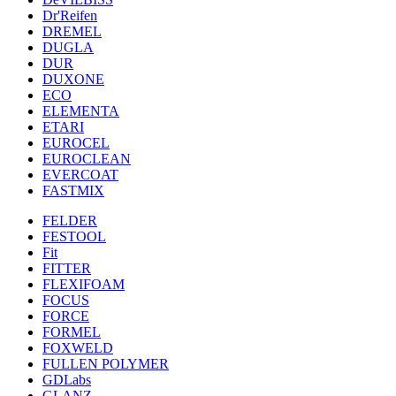
Dr'Reifen
DREMEL
DUGLA
DUR
DUXONE
ECO
ELEMENTA
ETARI
EUROCEL
EUROCLEAN
EVERCOAT
FASTMIX
FELDER
FESTOOL
Fit
FITTER
FLEXIFOAM
FOCUS
FORCE
FORMEL
FOXWELD
FULLEN POLYMER
GDLabs
GLANZ