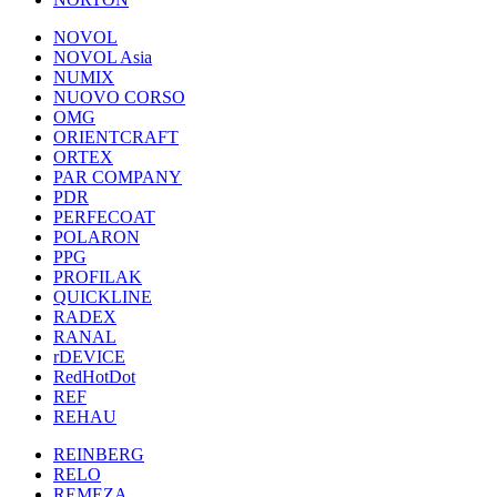
NOVOL
NOVOL Asia
NUMIX
NUOVO CORSO
OMG
ORIENTCRAFT
ORTEX
PAR COMPANY
PDR
PERFECOAT
POLARON
PPG
PROFILAK
QUICKLINE
RADEX
RANAL
rDEVICE
RedHotDot
REF
REHAU
REINBERG
RELO
REMEZA