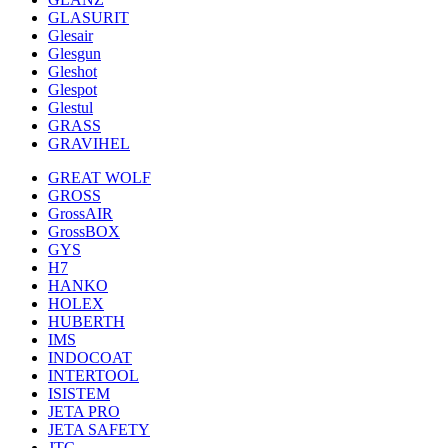
GLASURIT
Glesair
Glesgun
Gleshot
Glespot
Glestul
GRASS
GRAVIHEL
GREAT WOLF
GROSS
GrossAIR
GrossBOX
GYS
H7
HANKO
HOLEX
HUBERTH
IMS
INDOCOAT
INTERTOOL
ISISTEM
JETA PRO
JETA SAFETY
JTC