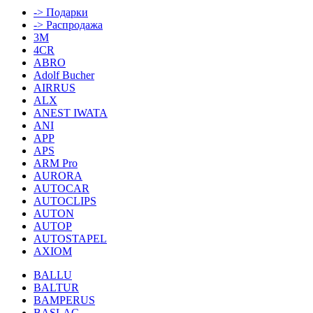
-> Подарки
-> Распродажа
3M
4CR
ABRO
Adolf Bucher
AIRRUS
ALX
ANEST IWATA
ANI
APP
APS
ARM Pro
AURORA
AUTOCAR
AUTOCLIPS
AUTON
AUTOP
AUTOSTAPEL
AXIOM
BALLU
BALTUR
BAMPERUS
BASLAC