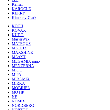
Kansai
KAROCLE
KERRY
Kimberly-Clark
KOCH
KOVAX
KUDO
MasterWax
MATEQUS
MATRIX
MAXSHINE
MAxXT
MEGAMIX nano
MENZERNA
MIOL
MIPA
MIRAMIX
MIRKA
MOBIHEL
MOTIP
NF
NOMIX
NORDBERG
NORTON