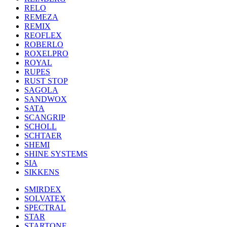
RELO
REMEZA
REMIX
REOFLEX
ROBERLO
ROXELPRO
ROYAL
RUPES
RUST STOP
SAGOLA
SANDWOX
SATA
SCANGRIP
SCHOLL
SCHTAER
SHEMI
SHINE SYSTEMS
SIA
SIKKENS
SMIRDEX
SOLVATEX
SPECTRAL
STAR
STARTONE