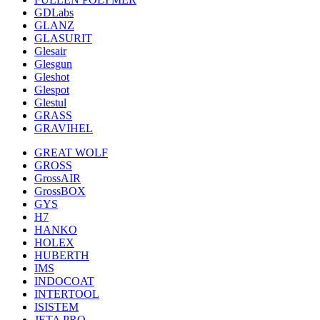
GDLabs
GLANZ
GLASURIT
Glesair
Glesgun
Gleshot
Glespot
Glestul
GRASS
GRAVIHEL
GREAT WOLF
GROSS
GrossAIR
GrossBOX
GYS
H7
HANKO
HOLEX
HUBERTH
IMS
INDOCOAT
INTERTOOL
ISISTEM
JETA PRO