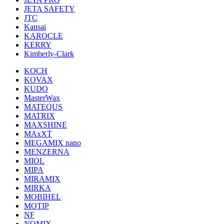
JETA SAFETY
JTC
Kansai
KAROCLE
KERRY
Kimberly-Clark
KOCH
KOVAX
KUDO
MasterWax
MATEQUS
MATRIX
MAXSHINE
MAxXT
MEGAMIX nano
MENZERNA
MIOL
MIPA
MIRAMIX
MIRKA
MOBIHEL
MOTIP
NF
NOMIX