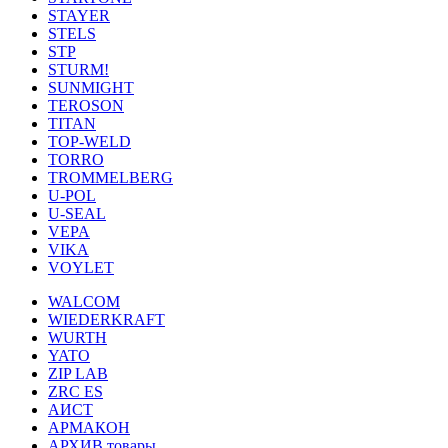
STAYER
STELS
STP
STURM!
SUNMIGHT
TEROSON
TITAN
TOP-WELD
TORRO
TROMMELBERG
U-POL
U-SEAL
VEPA
VIKA
VOYLET
WALCOM
WIEDERKRAFT
WURTH
YATO
ZIP LAB
ZRC ES
АИСТ
АРМАКОН
АРХИВ товары