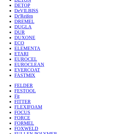
DETOP
DeVILBISS
Dr'Reifen
DREMEL
DUGLA
DUR
DUXONE
ECO
ELEMENTA
ETARI
EUROCEL
EUROCLEAN
EVERCOAT
FASTMIX
FELDER
FESTOOL
Fit
FITTER
FLEXIFOAM
FOCUS
FORCE
FORMEL
FOXWELD
FULLEN POLYMER