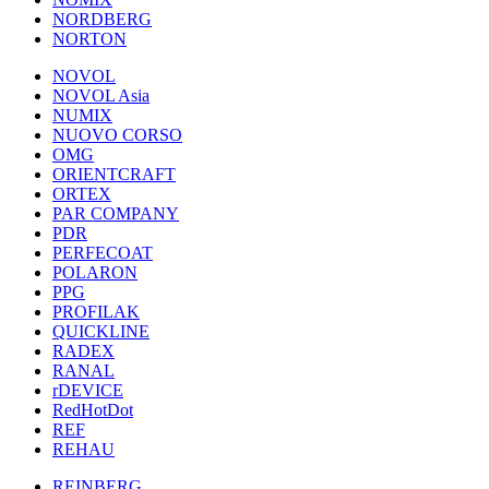
NORDBERG
NORTON
NOVOL
NOVOL Asia
NUMIX
NUOVO CORSO
OMG
ORIENTCRAFT
ORTEX
PAR COMPANY
PDR
PERFECOAT
POLARON
PPG
PROFILAK
QUICKLINE
RADEX
RANAL
rDEVICE
RedHotDot
REF
REHAU
REINBERG