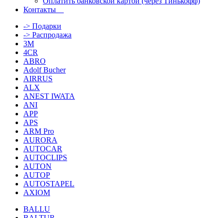
Оплатить банковской картой (через Тинькофф)
Контакты
-> Подарки
-> Распродажа
3M
4CR
ABRO
Adolf Bucher
AIRRUS
ALX
ANEST IWATA
ANI
APP
APS
ARM Pro
AURORA
AUTOCAR
AUTOCLIPS
AUTON
AUTOP
AUTOSTAPEL
AXIOM
BALLU
BALTUR