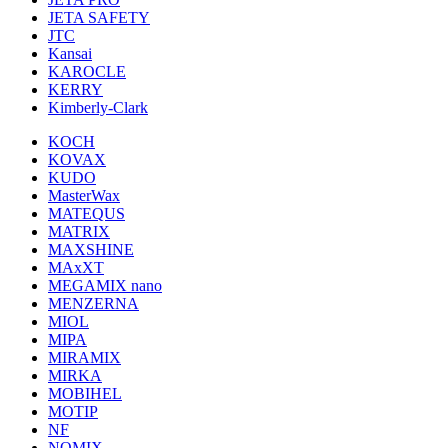
JETA SAFETY
JTC
Kansai
KAROCLE
KERRY
Kimberly-Clark
KOCH
KOVAX
KUDO
MasterWax
MATEQUS
MATRIX
MAXSHINE
MAxXT
MEGAMIX nano
MENZERNA
MIOL
MIPA
MIRAMIX
MIRKA
MOBIHEL
MOTIP
NF
NOMIX