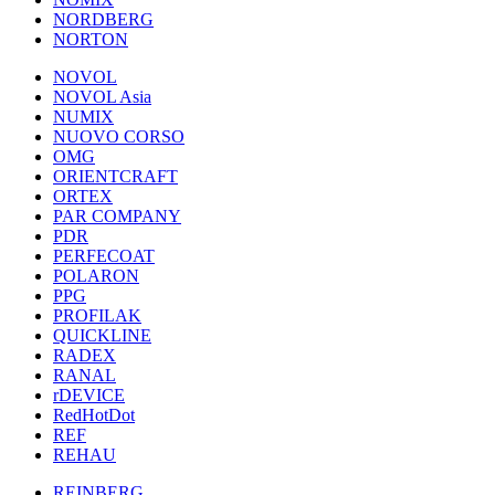
NORDBERG
NORTON
NOVOL
NOVOL Asia
NUMIX
NUOVO CORSO
OMG
ORIENTCRAFT
ORTEX
PAR COMPANY
PDR
PERFECOAT
POLARON
PPG
PROFILAK
QUICKLINE
RADEX
RANAL
rDEVICE
RedHotDot
REF
REHAU
REINBERG