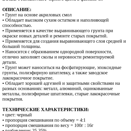
ОПИСАНИЕ:
• Грунт на основе акриловых смол
• Обладает высоким сухим остатком и наполняющей
способностью.
• Применяется в качестве выравнивающего грунта при
окраске новых деталей и ремонте старых покрытий.
• Применяется для создания выравнивающего слоя средней и
большой толщины.
• Наносится с образованием однородной поверхности,
отлично заполняет сколы и неровности ремонтируемой
детали.
• Грунт может наноситься на фосфатирующие, эпоксидные
грунты, полиэфирную шпатлевку, а также заводское
лакокрасочное покрытие.
• Обладает хорошей адгезией и защитными свойствами на
разных основаниях: металл, алюминий, оцинкованные
металлы, полиэфирные шпатлевки, старые лакокрасочные
покрытия.
ТЕХНИЧЕСКИЕ ХАРАКТЕРИСТИКИ:
• цвет: черный
• пропорция смешивания по объему = 4:1
• пропорция смешивания по весу = 100г : 16г
• разбавление: 25-35%