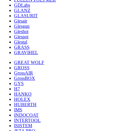
GDLabs
GLANZ
GLASURIT
Glesair
Glesgun
Gleshot
Glespot
Glestul
GRASS
GRAVIHEL
GREAT WOLF
GROSS
GrossAIR
GrossBOX
GYS
H7
HANKO
HOLEX
HUBERTH
IMS
INDOCOAT
INTERTOOL
ISISTEM
JETA PRO