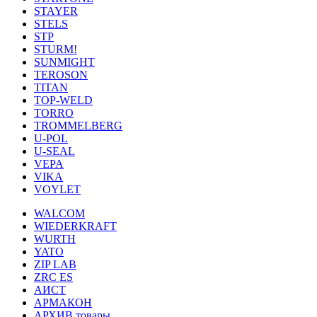
STAYER
STELS
STP
STURM!
SUNMIGHT
TEROSON
TITAN
TOP-WELD
TORRO
TROMMELBERG
U-POL
U-SEAL
VEPA
VIKA
VOYLET
WALCOM
WIEDERKRAFT
WURTH
YATO
ZIP LAB
ZRC ES
АИСТ
АРМАКОН
АРХИВ товары