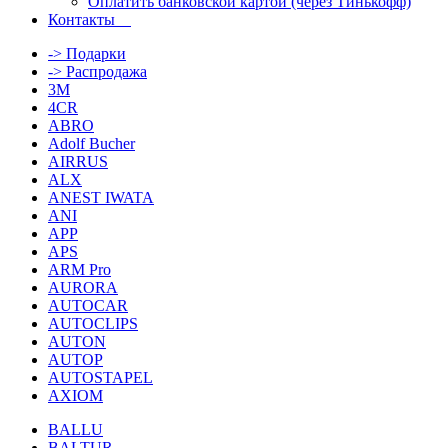
Оплатить банковской картой (через Тинькофф)
Контакты
-> Подарки
-> Распродажа
3M
4CR
ABRO
Adolf Bucher
AIRRUS
ALX
ANEST IWATA
ANI
APP
APS
ARM Pro
AURORA
AUTOCAR
AUTOCLIPS
AUTON
AUTOP
AUTOSTAPEL
AXIOM
BALLU
BALTUR