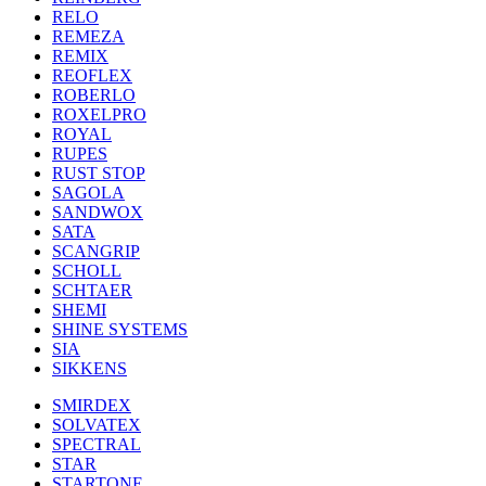
RELO
REMEZA
REMIX
REOFLEX
ROBERLO
ROXELPRO
ROYAL
RUPES
RUST STOP
SAGOLA
SANDWOX
SATA
SCANGRIP
SCHOLL
SCHTAER
SHEMI
SHINE SYSTEMS
SIA
SIKKENS
SMIRDEX
SOLVATEX
SPECTRAL
STAR
STARTONE