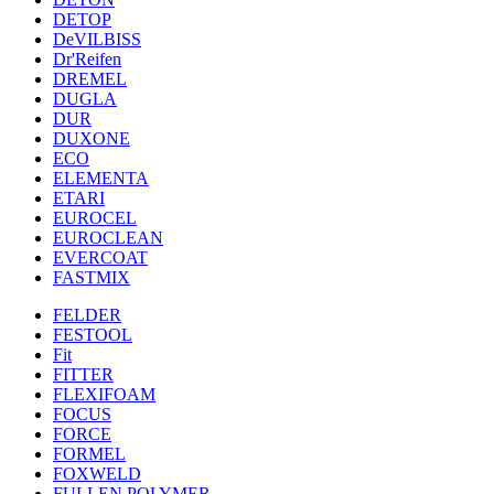
DETOP
DeVILBISS
Dr'Reifen
DREMEL
DUGLA
DUR
DUXONE
ECO
ELEMENTA
ETARI
EUROCEL
EUROCLEAN
EVERCOAT
FASTMIX
FELDER
FESTOOL
Fit
FITTER
FLEXIFOAM
FOCUS
FORCE
FORMEL
FOXWELD
FULLEN POLYMER