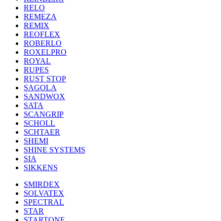
RELO
REMEZA
REMIX
REOFLEX
ROBERLO
ROXELPRO
ROYAL
RUPES
RUST STOP
SAGOLA
SANDWOX
SATA
SCANGRIP
SCHOLL
SCHTAER
SHEMI
SHINE SYSTEMS
SIA
SIKKENS
SMIRDEX
SOLVATEX
SPECTRAL
STAR
STARTONE