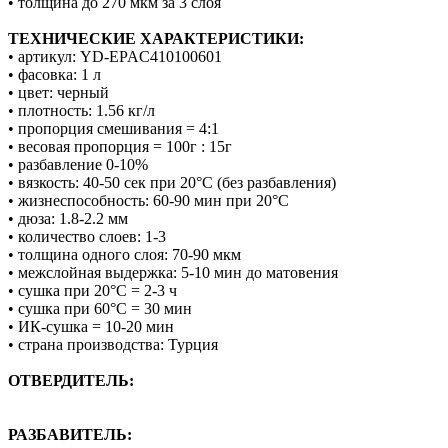
• толщина до 270 мкм за 3 слоя
ТЕХНИЧЕСКИЕ ХАРАКТЕРИСТИКИ:
• артикул: YD-EPAC410100601
• фасовка: 1 л
• цвет: черный
• плотность: 1.56 кг/л
• пропорция смешивания = 4:1
• весовая пропорция = 100г : 15г
• разбавление 0-10%
• вязкость: 40-50 сек при 20°С (без разбавления)
• жизнеспособность: 60-90 мин при 20°С
• дюза: 1.8-2.2 мм
• количество слоев: 1-3
• толщина одного слоя: 70-90 мкм
• межслойная выдержка: 5-10 мин до матовения
• сушка при 20°С = 2-3 ч
• сушка при 60°С = 30 мин
• ИК-сушка = 10-20 мин
• страна производства: Турция
ОТВЕРДИТЕЛЬ:
РАЗБАВИТЕЛЬ: