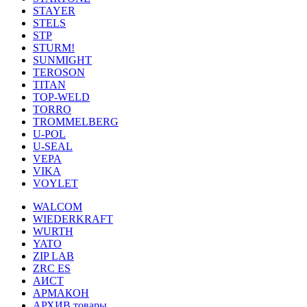
STAYER
STELS
STP
STURM!
SUNMIGHT
TEROSON
TITAN
TOP-WELD
TORRO
TROMMELBERG
U-POL
U-SEAL
VEPA
VIKA
VOYLET
WALCOM
WIEDERKRAFT
WURTH
YATO
ZIP LAB
ZRC ES
АИСТ
АРМАКОН
АРХИВ товары