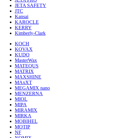
JETA SAFETY
JTC
Kansai
KAROCLE
KERRY
Kimberly-Clark
KOCH
KOVAX
KUDO
MasterWax
MATEQUS
MATRIX
MAXSHINE
MAxXT
MEGAMIX nano
MENZERNA
MIOL
MIPA
MIRAMIX
MIRKA
MOBIHEL
MOTIP
NF
NOMIX