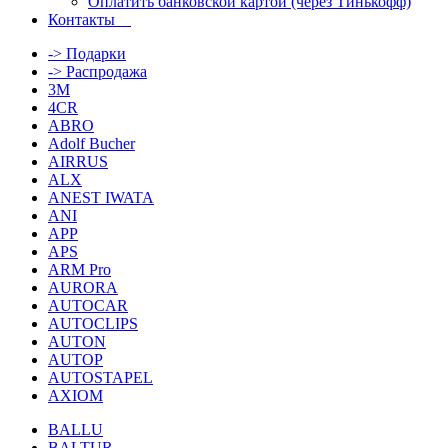
Оплатить банковской картой (через Тинькофф)
Контакты
-> Подарки
-> Распродажа
3M
4CR
ABRO
Adolf Bucher
AIRRUS
ALX
ANEST IWATA
ANI
APP
APS
ARM Pro
AURORA
AUTOCAR
AUTOCLIPS
AUTON
AUTOP
AUTOSTAPEL
AXIOM
BALLU
BALTUR