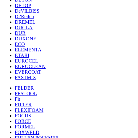
DETOP
DeVILBISS
Dr'Reifen
DREMEL
DUGLA
DUR
DUXONE
ECO
ELEMENTA
ETARI
EUROCEL
EUROCLEAN
EVERCOAT
FASTMIX
FELDER
FESTOOL
Fit
FITTER
FLEXIFOAM
FOCUS
FORCE
FORMEL
FOXWELD
FULLEN POLYMER