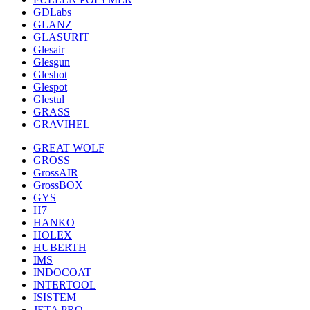
GDLabs
GLANZ
GLASURIT
Glesair
Glesgun
Gleshot
Glespot
Glestul
GRASS
GRAVIHEL
GREAT WOLF
GROSS
GrossAIR
GrossBOX
GYS
H7
HANKO
HOLEX
HUBERTH
IMS
INDOCOAT
INTERTOOL
ISISTEM
JETA PRO