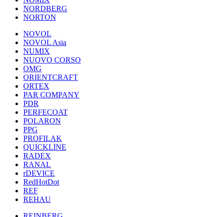
NORDBERG
NORTON
NOVOL
NOVOL Asia
NUMIX
NUOVO CORSO
OMG
ORIENTCRAFT
ORTEX
PAR COMPANY
PDR
PERFECOAT
POLARON
PPG
PROFILAK
QUICKLINE
RADEX
RANAL
rDEVICE
RedHotDot
REF
REHAU
REINBERG