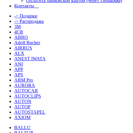
Оплатить банковской картой (через Тинькофф)
Контакты
-> Подарки
-> Распродажа
3M
4CR
ABRO
Adolf Bucher
AIRRUS
ALX
ANEST IWATA
ANI
APP
APS
ARM Pro
AURORA
AUTOCAR
AUTOCLIPS
AUTON
AUTOP
AUTOSTAPEL
AXIOM
BALLU
BALTUR