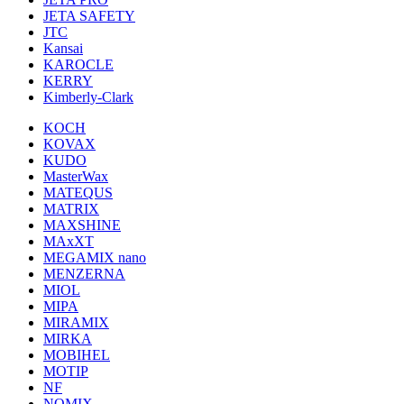
JETA SAFETY
JTC
Kansai
KAROCLE
KERRY
Kimberly-Clark
KOCH
KOVAX
KUDO
MasterWax
MATEQUS
MATRIX
MAXSHINE
MAxXT
MEGAMIX nano
MENZERNA
MIOL
MIPA
MIRAMIX
MIRKA
MOBIHEL
MOTIP
NF
NOMIX