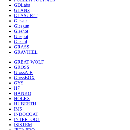
GDLabs
GLANZ
GLASURIT
Glesair
Glesgun
Gleshot
Glespot
Glestul
GRASS
GRAVIHEL
GREAT WOLF
GROSS
GrossAIR
GrossBOX
GYS
H7
HANKO
HOLEX
HUBERTH
IMS
INDOCOAT
INTERTOOL
ISISTEM
JETA PRO