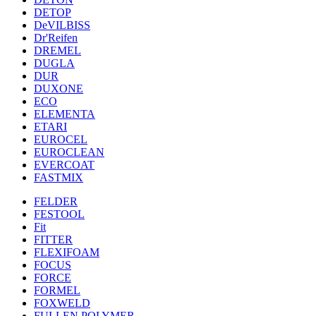
DETOP
DeVILBISS
Dr'Reifen
DREMEL
DUGLA
DUR
DUXONE
ECO
ELEMENTA
ETARI
EUROCEL
EUROCLEAN
EVERCOAT
FASTMIX
FELDER
FESTOOL
Fit
FITTER
FLEXIFOAM
FOCUS
FORCE
FORMEL
FOXWELD
FULLEN POLYMER