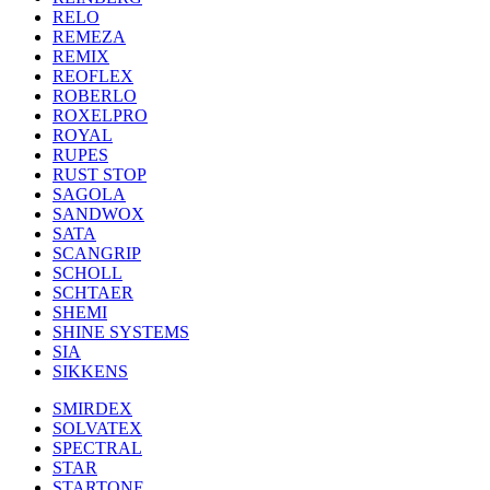
RELO
REMEZA
REMIX
REOFLEX
ROBERLO
ROXELPRO
ROYAL
RUPES
RUST STOP
SAGOLA
SANDWOX
SATA
SCANGRIP
SCHOLL
SCHTAER
SHEMI
SHINE SYSTEMS
SIA
SIKKENS
SMIRDEX
SOLVATEX
SPECTRAL
STAR
STARTONE