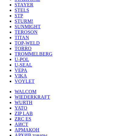
STAYER
STELS
STP
STURM!
SUNMIGHT
TEROSON
TITAN
TOP-WELD
TORRO
TROMMELBERG
U-POL
U-SEAL
VEPA
VIKA
VOYLET
WALCOM
WIEDERKRAFT
WURTH
YATO
ZIP LAB
ZRC ES
АИСТ
АРМАКОН
АРХИВ товары