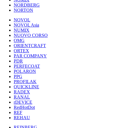
NORDBERG
NORTON
NOVOL
NOVOL Asia
NUMIX
NUOVO CORSO
OMG
ORIENTCRAFT
ORTEX
PAR COMPANY
PDR
PERFECOAT
POLARON
PPG
PROFILAK
QUICKLINE
RADEX
RANAL
rDEVICE
RedHotDot
REF
REHAU
REINBERG