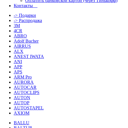
Оплатить банковской картой (через Тинькофф)
Контакты
-> Подарки
-> Распродажа
3M
4CR
ABRO
Adolf Bucher
AIRRUS
ALX
ANEST IWATA
ANI
APP
APS
ARM Pro
AURORA
AUTOCAR
AUTOCLIPS
AUTON
AUTOP
AUTOSTAPEL
AXIOM
BALLU
BALTUR