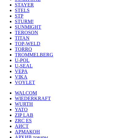
STAYER
STELS
STP
STURM!
SUNMIGHT
TEROSON
TITAN
TOP-WELD
TORRO
TROMMELBERG
U-POL
U-SEAL
VEPA
VIKA
VOYLET
WALCOM
WIEDERKRAFT
WURTH
YATO
ZIP LAB
ZRC ES
АИСТ
АРМАКОН
АРХИВ товары