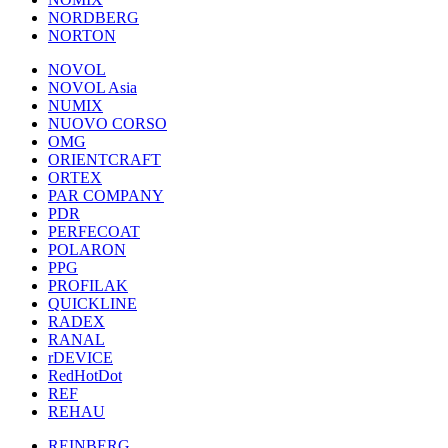
NORDBERG
NORTON
NOVOL
NOVOL Asia
NUMIX
NUOVO CORSO
OMG
ORIENTCRAFT
ORTEX
PAR COMPANY
PDR
PERFECOAT
POLARON
PPG
PROFILAK
QUICKLINE
RADEX
RANAL
rDEVICE
RedHotDot
REF
REHAU
REINBERG