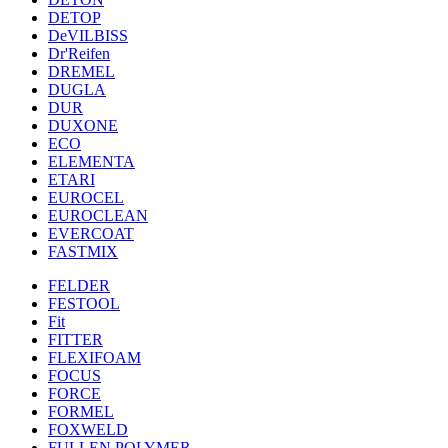
DETOP
DeVILBISS
Dr'Reifen
DREMEL
DUGLA
DUR
DUXONE
ECO
ELEMENTA
ETARI
EUROCEL
EUROCLEAN
EVERCOAT
FASTMIX
FELDER
FESTOOL
Fit
FITTER
FLEXIFOAM
FOCUS
FORCE
FORMEL
FOXWELD
FULLEN POLYMER