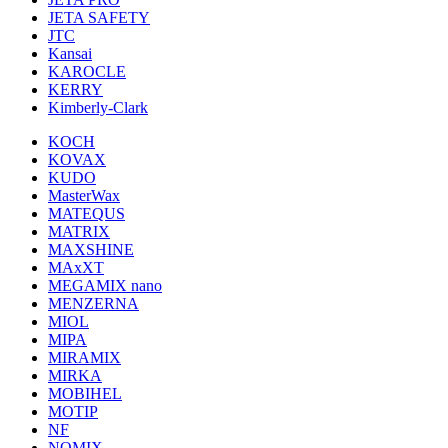
JETA SAFETY
JTC
Kansai
KAROCLE
KERRY
Kimberly-Clark
KOCH
KOVAX
KUDO
MasterWax
MATEQUS
MATRIX
MAXSHINE
MAxXT
MEGAMIX nano
MENZERNA
MIOL
MIPA
MIRAMIX
MIRKA
MOBIHEL
MOTIP
NF
NOMIX