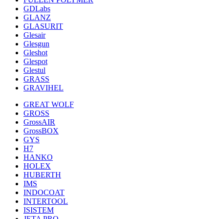
GDLabs
GLANZ
GLASURIT
Glesair
Glesgun
Gleshot
Glespot
Glestul
GRASS
GRAVIHEL
GREAT WOLF
GROSS
GrossAIR
GrossBOX
GYS
H7
HANKO
HOLEX
HUBERTH
IMS
INDOCOAT
INTERTOOL
ISISTEM
JETA PRO