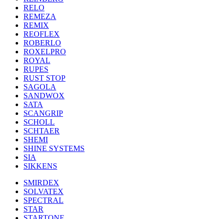
RELO
REMEZA
REMIX
REOFLEX
ROBERLO
ROXELPRO
ROYAL
RUPES
RUST STOP
SAGOLA
SANDWOX
SATA
SCANGRIP
SCHOLL
SCHTAER
SHEMI
SHINE SYSTEMS
SIA
SIKKENS
SMIRDEX
SOLVATEX
SPECTRAL
STAR
STARTONE