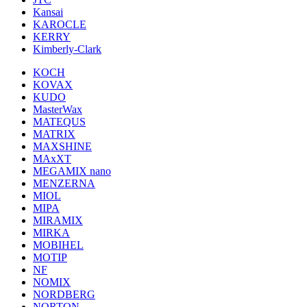
Kansai
KAROCLE
KERRY
Kimberly-Clark
KOCH
KOVAX
KUDO
MasterWax
MATEQUS
MATRIX
MAXSHINE
MAxXT
MEGAMIX nano
MENZERNA
MIOL
MIPA
MIRAMIX
MIRKA
MOBIHEL
MOTIP
NF
NOMIX
NORDBERG
NORTON