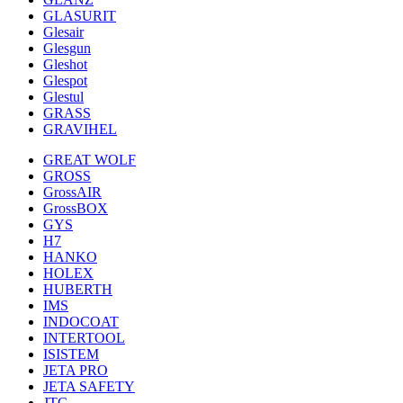
GLASURIT
Glesair
Glesgun
Gleshot
Glespot
Glestul
GRASS
GRAVIHEL
GREAT WOLF
GROSS
GrossAIR
GrossBOX
GYS
H7
HANKO
HOLEX
HUBERTH
IMS
INDOCOAT
INTERTOOL
ISISTEM
JETA PRO
JETA SAFETY
JTC