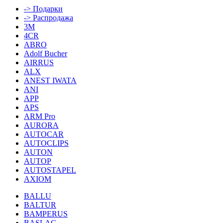
-> Подарки
-> Распродажа
3M
4CR
ABRO
Adolf Bucher
AIRRUS
ALX
ANEST IWATA
ANI
APP
APS
ARM Pro
AURORA
AUTOCAR
AUTOCLIPS
AUTON
AUTOP
AUTOSTAPEL
AXIOM
BALLU
BALTUR
BAMPERUS
BASLAC