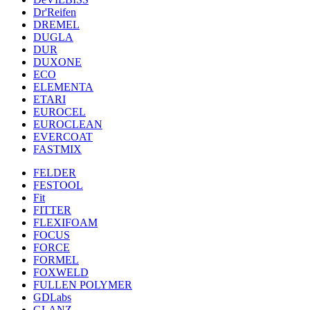
Dr'Reifen
DREMEL
DUGLA
DUR
DUXONE
ECO
ELEMENTA
ETARI
EUROCEL
EUROCLEAN
EVERCOAT
FASTMIX
FELDER
FESTOOL
Fit
FITTER
FLEXIFOAM
FOCUS
FORCE
FORMEL
FOXWELD
FULLEN POLYMER
GDLabs
GLANZ