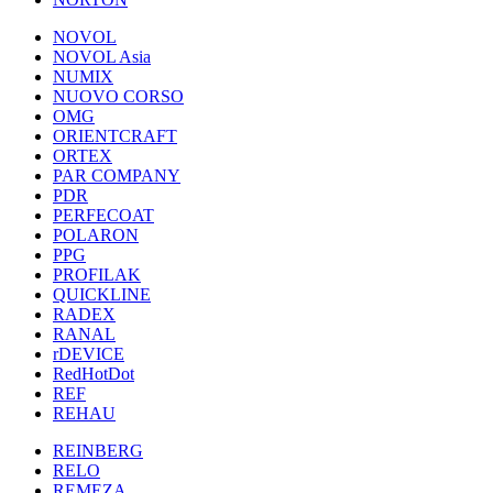
NOVOL
NOVOL Asia
NUMIX
NUOVO CORSO
OMG
ORIENTCRAFT
ORTEX
PAR COMPANY
PDR
PERFECOAT
POLARON
PPG
PROFILAK
QUICKLINE
RADEX
RANAL
rDEVICE
RedHotDot
REF
REHAU
REINBERG
RELO
REMEZA