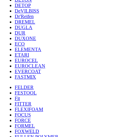
DETOP
DeVILBISS
Dr'Reifen
DREMEL
DUGLA
DUR
DUXONE
ECO
ELEMENTA
ETARI
EUROCEL
EUROCLEAN
EVERCOAT
FASTMIX
FELDER
FESTOOL
Fit
FITTER
FLEXIFOAM
FOCUS
FORCE
FORMEL
FOXWELD
FULLEN POLYMER