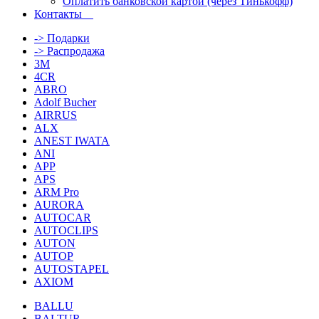
Оплатить банковской картой (через Тинькофф)
Контакты
-> Подарки
-> Распродажа
3M
4CR
ABRO
Adolf Bucher
AIRRUS
ALX
ANEST IWATA
ANI
APP
APS
ARM Pro
AURORA
AUTOCAR
AUTOCLIPS
AUTON
AUTOP
AUTOSTAPEL
AXIOM
BALLU
BALTUR