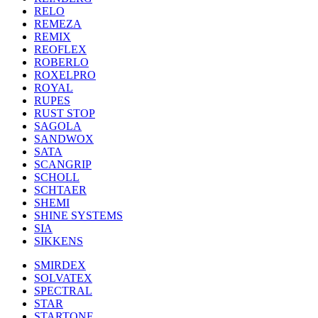
RELO
REMEZA
REMIX
REOFLEX
ROBERLO
ROXELPRO
ROYAL
RUPES
RUST STOP
SAGOLA
SANDWOX
SATA
SCANGRIP
SCHOLL
SCHTAER
SHEMI
SHINE SYSTEMS
SIA
SIKKENS
SMIRDEX
SOLVATEX
SPECTRAL
STAR
STARTONE