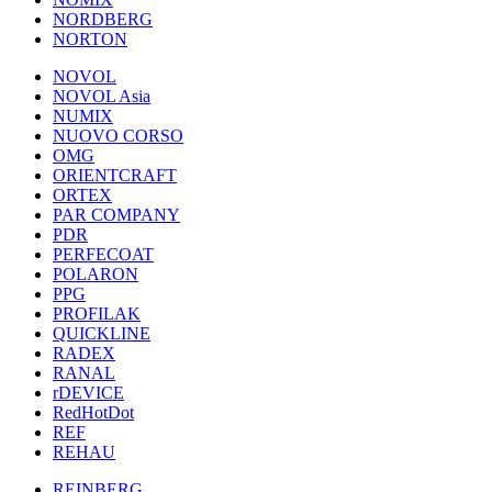
NORDBERG
NORTON
NOVOL
NOVOL Asia
NUMIX
NUOVO CORSO
OMG
ORIENTCRAFT
ORTEX
PAR COMPANY
PDR
PERFECOAT
POLARON
PPG
PROFILAK
QUICKLINE
RADEX
RANAL
rDEVICE
RedHotDot
REF
REHAU
REINBERG