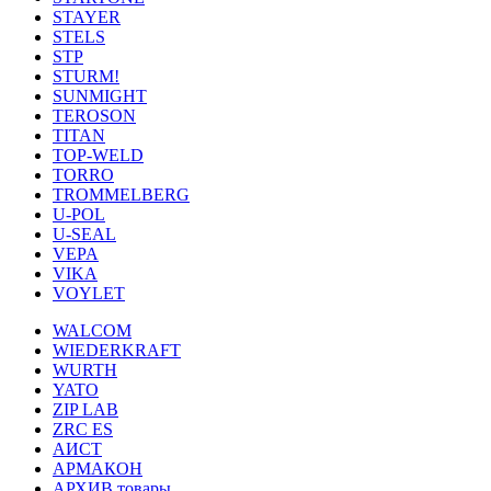
STAYER
STELS
STP
STURM!
SUNMIGHT
TEROSON
TITAN
TOP-WELD
TORRO
TROMMELBERG
U-POL
U-SEAL
VEPA
VIKA
VOYLET
WALCOM
WIEDERKRAFT
WURTH
YATO
ZIP LAB
ZRC ES
АИСТ
АРМАКОН
АРХИВ товары