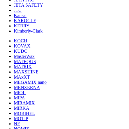
JETA SAFETY
JTC
Kansai
KAROCLE
KERRY
Kimberly-Clark
KOCH
KOVAX
KUDO
MasterWax
MATEQUS
MATRIX
MAXSHINE
MAxXT
MEGAMIX nano
MENZERNA
MIOL
MIPA
MIRAMIX
MIRKA
MOBIHEL
MOTIP
NF
NOMIX