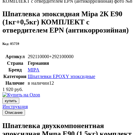
Шпатлевка эпоксидная Mipa 2К E90
(1кг+0,5кг) КОМПЛЕКТ с
отвердителем EPN (антикоррозийная)
Код: 05759
Артикул
292110000+292100000
Страна
Германия
Бренд
MIPA
Категория
Шпатлевки EPOXY эпоксидные
Наличие
в наличии
12
1 920 руб.
купить
Инструкция
Описание
Шпатлевка двухкомпонентная
эпоксидная Мипа E90 (1.5кг) комплект