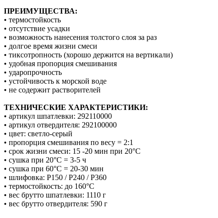
ПРЕИМУЩЕСТВА:
• термостойкость
• отсутствие усадки
• возможность нанесения толстого слоя за раз
• долгое время жизни смеси
• тиксотропность (хорошо держится на вертикали)
• удобная пропорция смешивания
• ударопрочность
• устойчивость к морской воде
• не содержит растворителей
ТЕХНИЧЕСКИЕ ХАРАКТЕРИСТИКИ:
• артикул шпатлевки: 292110000
• артикул отвердителя: 292100000
• цвет: cветло-серый
• пропорция смешивания по весу = 2:1
• срок жизни смеси: 15 -20 мин при 20°C
• сушка при 20°C = 3-5 ч
• сушка при 60°C = 20-30 мин
• шлифовка: Р150 / Р240 / Р360
• термостойкость: до 160°С
• вес брутто шпатлевки: 1110 г
• вес брутто отвердителя: 590 г