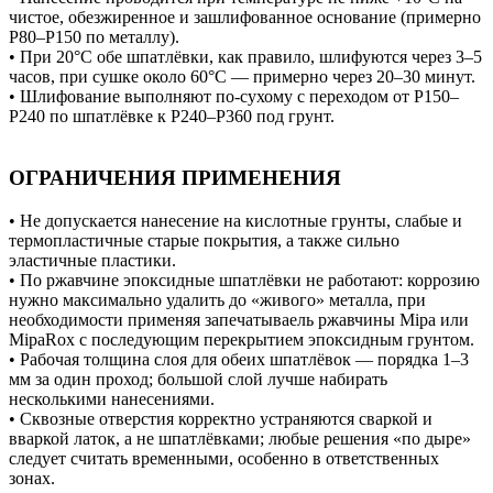
чистое, обезжиренное и зашлифованное основание (примерно
P80–P150 по металлу).
• При 20°C обе шпатлёвки, как правило, шлифуются через 3–5
часов, при сушке около 60°C — примерно через 20–30 минут.
• Шлифование выполняют по-сухому с переходом от P150–
P240 по шпатлёвке к P240–P360 под грунт.
ОГРАНИЧЕНИЯ ПРИМЕНЕНИЯ
• Не допускается нанесение на кислотные грунты, слабые и
термопластичные старые покрытия, а также сильно
эластичные пластики.
• По ржавчине эпоксидные шпатлёвки не работают: коррозию
нужно максимально удалить до «живого» металла, при
необходимости применяя запечатываель ржавчины Mipa или
MipaRox с последующим перекрытием эпоксидным грунтом.
• Рабочая толщина слоя для обеих шпатлёвок — порядка 1–3
мм за один проход; большой слой лучше набирать
несколькими нанесениями.
• Сквозные отверстия корректно устраняются сваркой и
вваркой латок, а не шпатлёвками; любые решения «по дыре»
следует считать временными, особенно в ответственных
зонах.