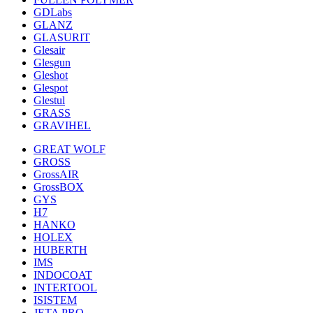
GDLabs
GLANZ
GLASURIT
Glesair
Glesgun
Gleshot
Glespot
Glestul
GRASS
GRAVIHEL
GREAT WOLF
GROSS
GrossAIR
GrossBOX
GYS
H7
HANKO
HOLEX
HUBERTH
IMS
INDOCOAT
INTERTOOL
ISISTEM
JETA PRO