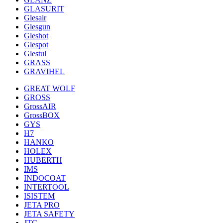
GLASURIT
Glesair
Glesgun
Gleshot
Glespot
Glestul
GRASS
GRAVIHEL
GREAT WOLF
GROSS
GrossAIR
GrossBOX
GYS
H7
HANKO
HOLEX
HUBERTH
IMS
INDOCOAT
INTERTOOL
ISISTEM
JETA PRO
JETA SAFETY
JTC