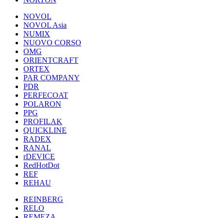
NOVOL
NOVOL Asia
NUMIX
NUOVO CORSO
OMG
ORIENTCRAFT
ORTEX
PAR COMPANY
PDR
PERFECOAT
POLARON
PPG
PROFILAK
QUICKLINE
RADEX
RANAL
rDEVICE
RedHotDot
REF
REHAU
REINBERG
RELO
REMEZA