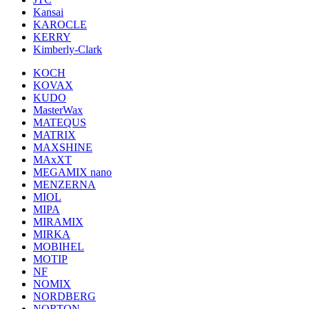
Kansai
KAROCLE
KERRY
Kimberly-Clark
KOCH
KOVAX
KUDO
MasterWax
MATEQUS
MATRIX
MAXSHINE
MAxXT
MEGAMIX nano
MENZERNA
MIOL
MIPA
MIRAMIX
MIRKA
MOBIHEL
MOTIP
NF
NOMIX
NORDBERG
NORTON