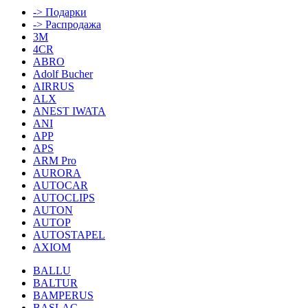
-> Подарки
-> Распродажа
3M
4CR
ABRO
Adolf Bucher
AIRRUS
ALX
ANEST IWATA
ANI
APP
APS
ARM Pro
AURORA
AUTOCAR
AUTOCLIPS
AUTON
AUTOP
AUTOSTAPEL
AXIOM
BALLU
BALTUR
BAMPERUS
BASLAC