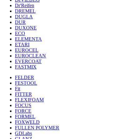
Dr'Reifen
DREMEL
DUGLA
DUR
DUXONE
ECO
ELEMENTA
ETARI
EUROCEL
EUROCLEAN
EVERCOAT
FASTMIX
FELDER
FESTOOL
Fit
FITTER
FLEXIFOAM
FOCUS
FORCE
FORMEL
FOXWELD
FULLEN POLYMER
GDLabs
GLANZ