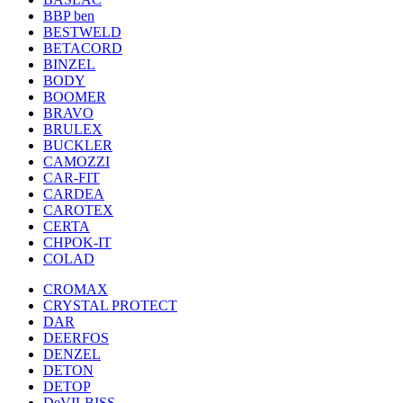
BBP ben
BESTWELD
BETACORD
BINZEL
BODY
BOOMER
BRAVO
BRULEX
BUCKLER
CAMOZZI
CAR-FIT
CARDEA
CAROTEX
CERTA
CHPOK-IT
COLAD
CROMAX
CRYSTAL PROTECT
DAR
DEERFOS
DENZEL
DETON
DETOP
DeVILBISS