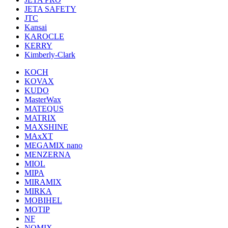
JETA SAFETY
JTC
Kansai
KAROCLE
KERRY
Kimberly-Clark
KOCH
KOVAX
KUDO
MasterWax
MATEQUS
MATRIX
MAXSHINE
MAxXT
MEGAMIX nano
MENZERNA
MIOL
MIPA
MIRAMIX
MIRKA
MOBIHEL
MOTIP
NF
NOMIX