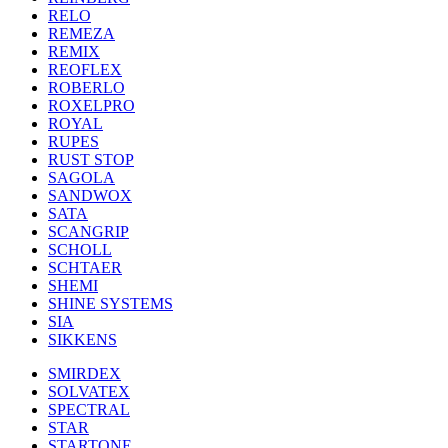
RELO
REMEZA
REMIX
REOFLEX
ROBERLO
ROXELPRO
ROYAL
RUPES
RUST STOP
SAGOLA
SANDWOX
SATA
SCANGRIP
SCHOLL
SCHTAER
SHEMI
SHINE SYSTEMS
SIA
SIKKENS
SMIRDEX
SOLVATEX
SPECTRAL
STAR
STARTONE