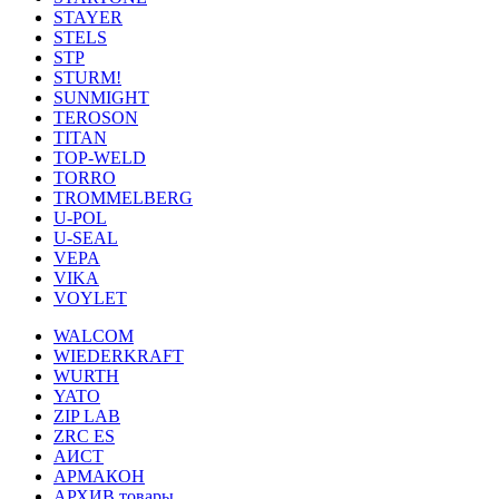
STAYER
STELS
STP
STURM!
SUNMIGHT
TEROSON
TITAN
TOP-WELD
TORRO
TROMMELBERG
U-POL
U-SEAL
VEPA
VIKA
VOYLET
WALCOM
WIEDERKRAFT
WURTH
YATO
ZIP LAB
ZRC ES
АИСТ
АРМАКОН
АРХИВ товары