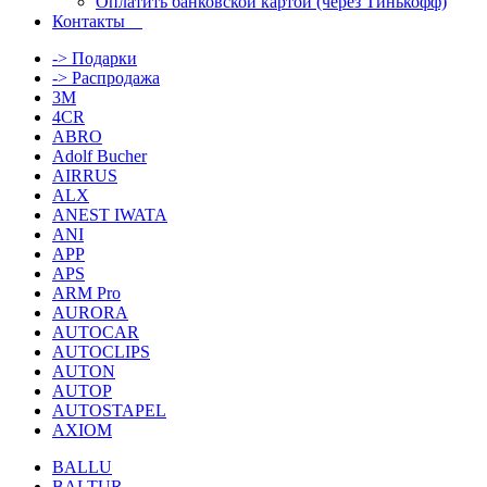
Оплатить банковской картой (через Тинькофф)
Контакты
-> Подарки
-> Распродажа
3M
4CR
ABRO
Adolf Bucher
AIRRUS
ALX
ANEST IWATA
ANI
APP
APS
ARM Pro
AURORA
AUTOCAR
AUTOCLIPS
AUTON
AUTOP
AUTOSTAPEL
AXIOM
BALLU
BALTUR