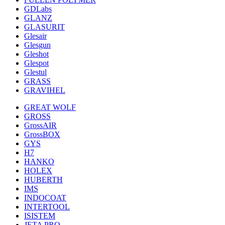
GDLabs
GLANZ
GLASURIT
Glesair
Glesgun
Gleshot
Glespot
Glestul
GRASS
GRAVIHEL
GREAT WOLF
GROSS
GrossAIR
GrossBOX
GYS
H7
HANKO
HOLEX
HUBERTH
IMS
INDOCOAT
INTERTOOL
ISISTEM
JETA PRO