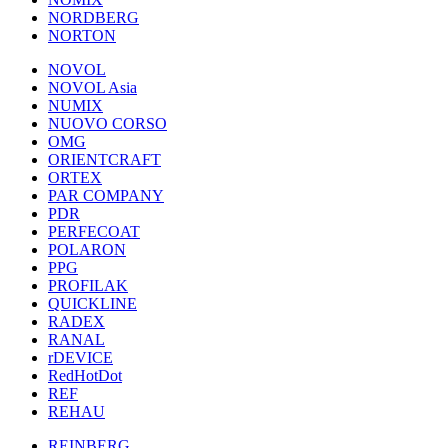
NORDBERG
NORTON
NOVOL
NOVOL Asia
NUMIX
NUOVO CORSO
OMG
ORIENTCRAFT
ORTEX
PAR COMPANY
PDR
PERFECOAT
POLARON
PPG
PROFILAK
QUICKLINE
RADEX
RANAL
rDEVICE
RedHotDot
REF
REHAU
REINBERG