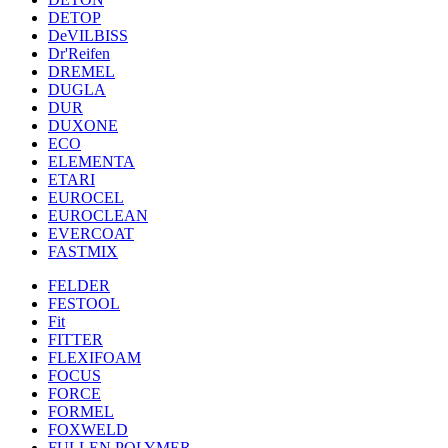
DETOP
DeVILBISS
Dr'Reifen
DREMEL
DUGLA
DUR
DUXONE
ECO
ELEMENTA
ETARI
EUROCEL
EUROCLEAN
EVERCOAT
FASTMIX
FELDER
FESTOOL
Fit
FITTER
FLEXIFOAM
FOCUS
FORCE
FORMEL
FOXWELD
FULLEN POLYMER