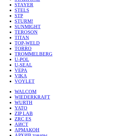
STAYER
STELS
STP
STURM!
SUNMIGHT
TEROSON
TITAN
TOP-WELD
TORRO
TROMMELBERG
U-POL
U-SEAL
VEPA
VIKA
VOYLET
WALCOM
WIEDERKRAFT
WURTH
YATO
ZIP LAB
ZRC ES
АИСТ
АРМАКОН
АРХИВ товары