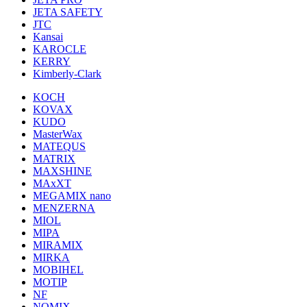
JETA SAFETY
JTC
Kansai
KAROCLE
KERRY
Kimberly-Clark
KOCH
KOVAX
KUDO
MasterWax
MATEQUS
MATRIX
MAXSHINE
MAxXT
MEGAMIX nano
MENZERNA
MIOL
MIPA
MIRAMIX
MIRKA
MOBIHEL
MOTIP
NF
NOMIX