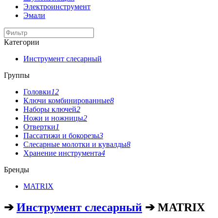
Электроинструмент
Эмали
Категории
Инструмент слесарный
Группы
Головки
12
Ключи комбинированные
8
Наборы ключей
2
Ножи и ножницы
2
Отвертки
1
Пассатижи и бокорезы
3
Слесарные молотки и кувалды
8
Хранение инструмента
4
Бренды
MATRIX
➔
Инструмент слесарный
➔ MATRIX