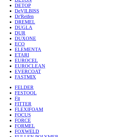
DETOP
DeVILBISS
Dr'Reifen
DREMEL
DUGLA
DUR
DUXONE
ECO
ELEMENTA
ETARI
EUROCEL
EUROCLEAN
EVERCOAT
FASTMIX
FELDER
FESTOOL
Fit
FITTER
FLEXIFOAM
FOCUS
FORCE
FORMEL
FOXWELD
FULLEN POLYMER