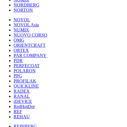
NORDBERG
NORTON
NOVOL
NOVOL Asia
NUMIX
NUOVO CORSO
OMG
ORIENTCRAFT
ORTEX
PAR COMPANY
PDR
PERFECOAT
POLARON
PPG
PROFILAK
QUICKLINE
RADEX
RANAL
rDEVICE
RedHotDot
REF
REHAU
REINBERG