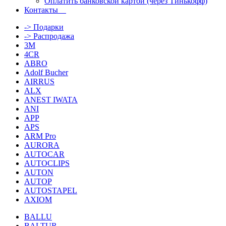
Оплатить банковской картой (через Тинькофф)
Контакты
-> Подарки
-> Распродажа
3M
4CR
ABRO
Adolf Bucher
AIRRUS
ALX
ANEST IWATA
ANI
APP
APS
ARM Pro
AURORA
AUTOCAR
AUTOCLIPS
AUTON
AUTOP
AUTOSTAPEL
AXIOM
BALLU
BALTUR