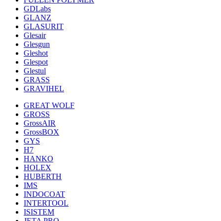
GDLabs
GLANZ
GLASURIT
Glesair
Glesgun
Gleshot
Glespot
Glestul
GRASS
GRAVIHEL
GREAT WOLF
GROSS
GrossAIR
GrossBOX
GYS
H7
HANKO
HOLEX
HUBERTH
IMS
INDOCOAT
INTERTOOL
ISISTEM
JETA PRO