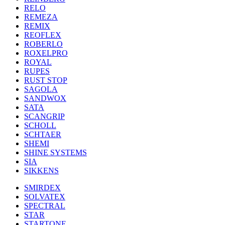
RELO
REMEZA
REMIX
REOFLEX
ROBERLO
ROXELPRO
ROYAL
RUPES
RUST STOP
SAGOLA
SANDWOX
SATA
SCANGRIP
SCHOLL
SCHTAER
SHEMI
SHINE SYSTEMS
SIA
SIKKENS
SMIRDEX
SOLVATEX
SPECTRAL
STAR
STARTONE