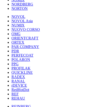
NORDBERG
NORTON
NOVOL
NOVOL Asia
NUMIX
NUOVO CORSO
OMG
ORIENTCRAFT
ORTEX
PAR COMPANY
PDR
PERFECOAT
POLARON
PPG
PROFILAK
QUICKLINE
RADEX
RANAL
rDEVICE
RedHotDot
REF
REHAU
REINBERG