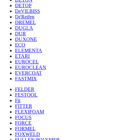
DETOP
DeVILBISS
Dr'Reifen
DREMEL
DUGLA
DUR
DUXONE
ECO
ELEMENTA
ETARI
EUROCEL
EUROCLEAN
EVERCOAT
FASTMIX
FELDER
FESTOOL
Fit
FITTER
FLEXIFOAM
FOCUS
FORCE
FORMEL
FOXWELD
FULLEN POLYMER