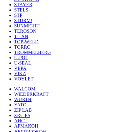
STAYER
STELS
STP
STURM!
SUNMIGHT
TEROSON
TITAN
TOP-WELD
TORRO
TROMMELBERG
U-POL
U-SEAL
VEPA
VIKA
VOYLET
WALCOM
WIEDERKRAFT
WURTH
YATO
ZIP LAB
ZRC ES
АИСТ
АРМАКОН
АРХИВ товары