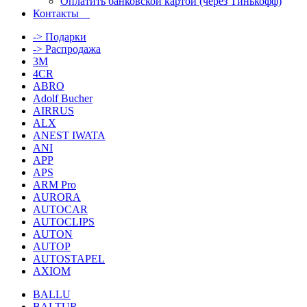
Оплатить банковской картой (через Тинькофф)
Контакты
-> Подарки
-> Распродажа
3M
4CR
ABRO
Adolf Bucher
AIRRUS
ALX
ANEST IWATA
ANI
APP
APS
ARM Pro
AURORA
AUTOCAR
AUTOCLIPS
AUTON
AUTOP
AUTOSTAPEL
AXIOM
BALLU
BALTUR