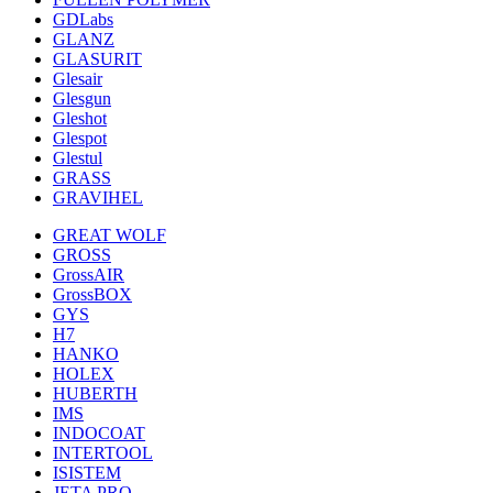
GDLabs
GLANZ
GLASURIT
Glesair
Glesgun
Gleshot
Glespot
Glestul
GRASS
GRAVIHEL
GREAT WOLF
GROSS
GrossAIR
GrossBOX
GYS
H7
HANKO
HOLEX
HUBERTH
IMS
INDOCOAT
INTERTOOL
ISISTEM
JETA PRO