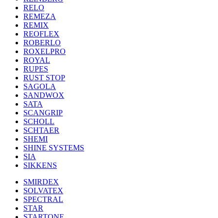
RELO
REMEZA
REMIX
REOFLEX
ROBERLO
ROXELPRO
ROYAL
RUPES
RUST STOP
SAGOLA
SANDWOX
SATA
SCANGRIP
SCHOLL
SCHTAER
SHEMI
SHINE SYSTEMS
SIA
SIKKENS
SMIRDEX
SOLVATEX
SPECTRAL
STAR
STARTONE