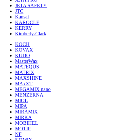
JETA SAFETY
JTC
Kansai
KAROCLE
KERRY
Kimberly-Clark
KOCH
KOVAX
KUDO
MasterWax
MATEQUS
MATRIX
MAXSHINE
MAxXT
MEGAMIX nano
MENZERNA
MIOL
MIPA
MIRAMIX
MIRKA
MOBIHEL
MOTIP
NF
NOMIX