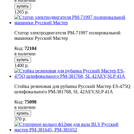
в наличии
купить
1265
р.
Статор электродвигателя РМ-71997 полировальной
машинки Русский Мастер
Код:
72104
в наличии
купить
1400
р.
Стойка резиновая для рубанка Русский Мастер ES-475Q
шлифовального РМ-381768, SL 42AEV,SLP 41A
Код:
75098
в наличии
купить
370
р.