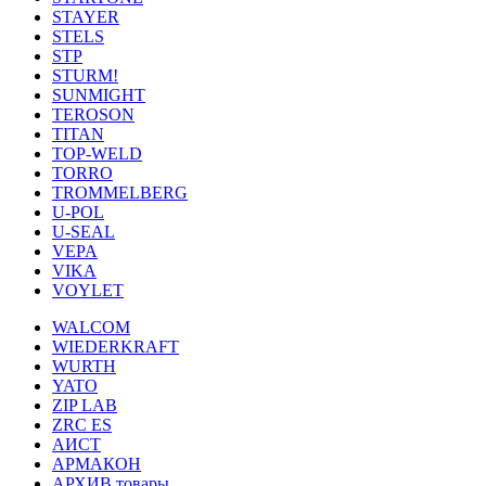
STAYER
STELS
STP
STURM!
SUNMIGHT
TEROSON
TITAN
TOP-WELD
TORRO
TROMMELBERG
U-POL
U-SEAL
VEPA
VIKA
VOYLET
WALCOM
WIEDERKRAFT
WURTH
YATO
ZIP LAB
ZRC ES
АИСТ
АРМАКОН
АРХИВ товары