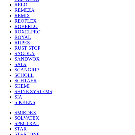
RELO
REMEZA
REMIX
REOFLEX
ROBERLO
ROXELPRO
ROYAL
RUPES
RUST STOP
SAGOLA
SANDWOX
SATA
SCANGRIP
SCHOLL
SCHTAER
SHEMI
SHINE SYSTEMS
SIA
SIKKENS
SMIRDEX
SOLVATEX
SPECTRAL
STAR
STARTONE