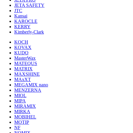
JETA SAFETY
JTC
Kansai
KAROCLE
KERRY
Kimberly-Clark
KOCH
KOVAX
KUDO
MasterWax
MATEQUS
MATRIX
MAXSHINE
MAxXT
MEGAMIX nano
MENZERNA
MIOL
MIPA
MIRAMIX
MIRKA
MOBIHEL
MOTIP
NF
NOMIX