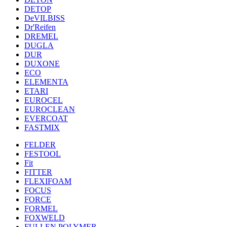
DETOP
DeVILBISS
Dr'Reifen
DREMEL
DUGLA
DUR
DUXONE
ECO
ELEMENTA
ETARI
EUROCEL
EUROCLEAN
EVERCOAT
FASTMIX
FELDER
FESTOOL
Fit
FITTER
FLEXIFOAM
FOCUS
FORCE
FORMEL
FOXWELD
FULLEN POLYMER