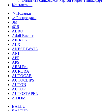
Оплатить банковской картой (через Тинькофф)
Контакты
-> Подарки
-> Распродажа
3M
4CR
ABRO
Adolf Bucher
AIRRUS
ALX
ANEST IWATA
ANI
APP
APS
ARM Pro
AURORA
AUTOCAR
AUTOCLIPS
AUTON
AUTOP
AUTOSTAPEL
AXIOM
BALLU
BALTUR