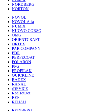
NORDBERG
NORTON
NOVOL
NOVOL Asia
NUMIX
NUOVO CORSO
OMG
ORIENTCRAFT
ORTEX
PAR COMPANY
PDR
PERFECOAT
POLARON
PPG
PROFILAK
QUICKLINE
RADEX
RANAL
rDEVICE
RedHotDot
REF
REHAU
REINBERG