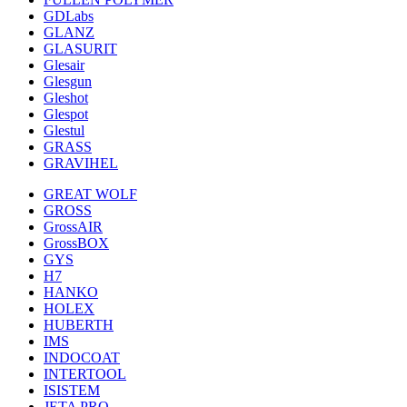
GDLabs
GLANZ
GLASURIT
Glesair
Glesgun
Gleshot
Glespot
Glestul
GRASS
GRAVIHEL
GREAT WOLF
GROSS
GrossAIR
GrossBOX
GYS
H7
HANKO
HOLEX
HUBERTH
IMS
INDOCOAT
INTERTOOL
ISISTEM
JETA PRO