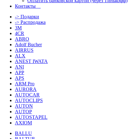
Оплатить банковской картой (через Тинькофф)
Контакты
-> Подарки
-> Распродажа
3M
4CR
ABRO
Adolf Bucher
AIRRUS
ALX
ANEST IWATA
ANI
APP
APS
ARM Pro
AURORA
AUTOCAR
AUTOCLIPS
AUTON
AUTOP
AUTOSTAPEL
AXIOM
BALLU
BALTUR