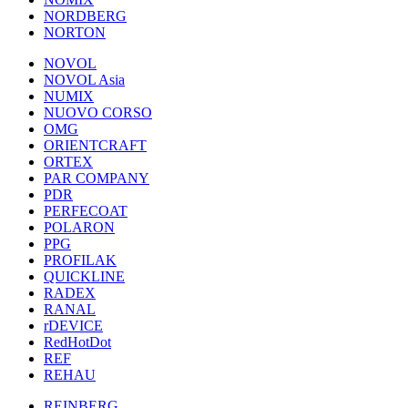
NORDBERG
NORTON
NOVOL
NOVOL Asia
NUMIX
NUOVO CORSO
OMG
ORIENTCRAFT
ORTEX
PAR COMPANY
PDR
PERFECOAT
POLARON
PPG
PROFILAK
QUICKLINE
RADEX
RANAL
rDEVICE
RedHotDot
REF
REHAU
REINBERG