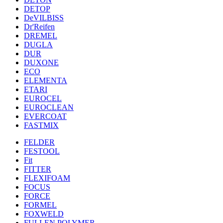
DETOP
DeVILBISS
Dr'Reifen
DREMEL
DUGLA
DUR
DUXONE
ECO
ELEMENTA
ETARI
EUROCEL
EUROCLEAN
EVERCOAT
FASTMIX
FELDER
FESTOOL
Fit
FITTER
FLEXIFOAM
FOCUS
FORCE
FORMEL
FOXWELD
FULLEN POLYMER