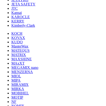
JETA SAFETY
JTC
Kansai
KAROCLE
KERRY
Kimberly-Clark
KOCH
KOVAX
KUDO
MasterWax
MATEQUS
MATRIX
MAXSHINE
MAxXT
MEGAMIX nano
MENZERNA
MIOL
MIPA
MIRAMIX
MIRKA
MOBIHEL
MOTIP
NF
NOMIX