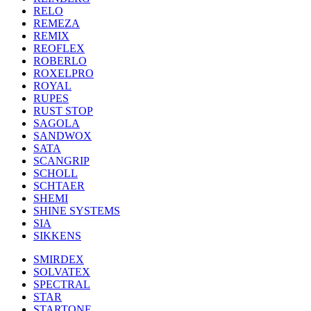
RELO
REMEZA
REMIX
REOFLEX
ROBERLO
ROXELPRO
ROYAL
RUPES
RUST STOP
SAGOLA
SANDWOX
SATA
SCANGRIP
SCHOLL
SCHTAER
SHEMI
SHINE SYSTEMS
SIA
SIKKENS
SMIRDEX
SOLVATEX
SPECTRAL
STAR
STARTONE