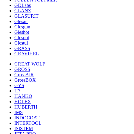
GDLabs
GLANZ
GLASURIT
Glesair
Glesgun
Gleshot
Glespot
Glestul
GRASS
GRAVIHEL
GREAT WOLF
GROSS
GrossAIR
GrossBOX
GYS
H7
HANKO
HOLEX
HUBERTH
IMS
INDOCOAT
INTERTOOL
ISISTEM
JETA PRO