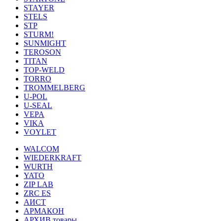
STAYER
STELS
STP
STURM!
SUNMIGHT
TEROSON
TITAN
TOP-WELD
TORRO
TROMMELBERG
U-POL
U-SEAL
VEPA
VIKA
VOYLET
WALCOM
WIEDERKRAFT
WURTH
YATO
ZIP LAB
ZRC ES
АИСТ
АРМАКОН
АРХИВ товары