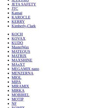
JETA SAFETY
JTC
Kansai
KAROCLE
KERRY
Kimberly-Clark
KOCH
KOVAX
KUDO
MasterWax
MATEQUS
MATRIX
MAXSHINE
MAxXT
MEGAMIX nano
MENZERNA
MIOL
MIPA
MIRAMIX
MIRKA
MOBIHEL
MOTIP
NF
NOMIX