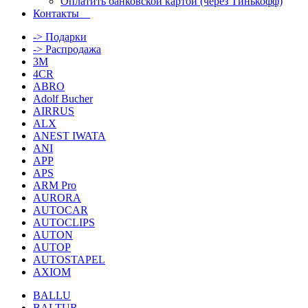
Оплатить банковской картой (через Тинькофф)
Контакты
-> Подарки
-> Распродажа
3M
4CR
ABRO
Adolf Bucher
AIRRUS
ALX
ANEST IWATA
ANI
APP
APS
ARM Pro
AURORA
AUTOCAR
AUTOCLIPS
AUTON
AUTOP
AUTOSTAPEL
AXIOM
BALLU
BALTUR