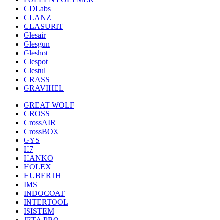
GDLabs
GLANZ
GLASURIT
Glesair
Glesgun
Gleshot
Glespot
Glestul
GRASS
GRAVIHEL
GREAT WOLF
GROSS
GrossAIR
GrossBOX
GYS
H7
HANKO
HOLEX
HUBERTH
IMS
INDOCOAT
INTERTOOL
ISISTEM
JETA PRO