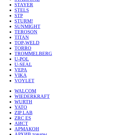
STAYER
STELS
STP
STURM!
SUNMIGHT
TEROSON
TITAN
TOP-WELD
TORRO
TROMMELBERG
U-POL
U-SEAL
VEPA
VIKA
VOYLET
WALCOM
WIEDERKRAFT
WURTH
YATO
ZIP LAB
ZRC ES
АИСТ
АРМАКОН
АРХИВ товары