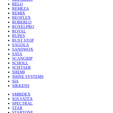
RELO
REMEZA
REMIX
REOFLEX
ROBERLO
ROXELPRO
ROYAL
RUPES
RUST STOP
SAGOLA
SANDWOX
SATA
SCANGRIP
SCHOLL
SCHTAER
SHEMI
SHINE SYSTEMS
SIA
SIKKENS
SMIRDEX
SOLVATEX
SPECTRAL
STAR
STARTONE