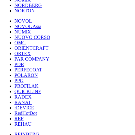
NORDBERG
NORTON
NOVOL
NOVOL Asia
NUMIX
NUOVO CORSO
OMG
ORIENTCRAFT
ORTEX
PAR COMPANY
PDR
PERFECOAT
POLARON
PPG
PROFILAK
QUICKLINE
RADEX
RANAL
rDEVICE
RedHotDot
REF
REHAU
REINBERG