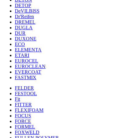
DETOP
DeVILBISS
Dr'Reifen
DREMEL
DUGLA
DUR
DUXONE
ECO
ELEMENTA
ETARI
EUROCEL
EUROCLEAN
EVERCOAT
FASTMIX
FELDER
FESTOOL
Fit
FITTER
FLEXIFOAM
FOCUS
FORCE
FORMEL
FOXWELD
FULLEN POLYMER