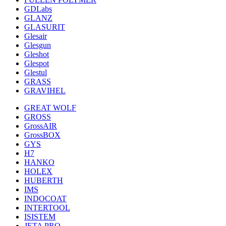
GDLabs
GLANZ
GLASURIT
Glesair
Glesgun
Gleshot
Glespot
Glestul
GRASS
GRAVIHEL
GREAT WOLF
GROSS
GrossAIR
GrossBOX
GYS
H7
HANKO
HOLEX
HUBERTH
IMS
INDOCOAT
INTERTOOL
ISISTEM
JETA PRO