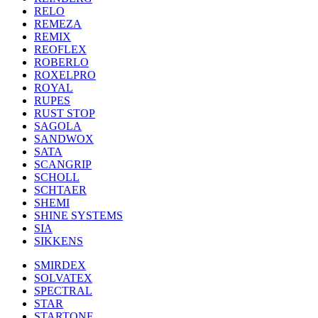
RELO
REMEZA
REMIX
REOFLEX
ROBERLO
ROXELPRO
ROYAL
RUPES
RUST STOP
SAGOLA
SANDWOX
SATA
SCANGRIP
SCHOLL
SCHTAER
SHEMI
SHINE SYSTEMS
SIA
SIKKENS
SMIRDEX
SOLVATEX
SPECTRAL
STAR
STARTONE