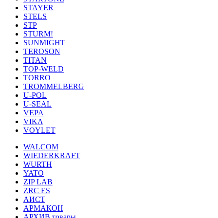
STAYER
STELS
STP
STURM!
SUNMIGHT
TEROSON
TITAN
TOP-WELD
TORRO
TROMMELBERG
U-POL
U-SEAL
VEPA
VIKA
VOYLET
WALCOM
WIEDERKRAFT
WURTH
YATO
ZIP LAB
ZRC ES
АИСТ
АРМАКОН
АРХИВ товары