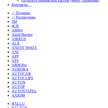
Оплатить банковской картой (через Тинькофф)
Контакты
-> Подарки
-> Распродажа
3M
4CR
ABRO
Adolf Bucher
AIRRUS
ALX
ANEST IWATA
ANI
APP
APS
ARM Pro
AURORA
AUTOCAR
AUTOCLIPS
AUTON
AUTOP
AUTOSTAPEL
AXIOM
BALLU
BALTUR