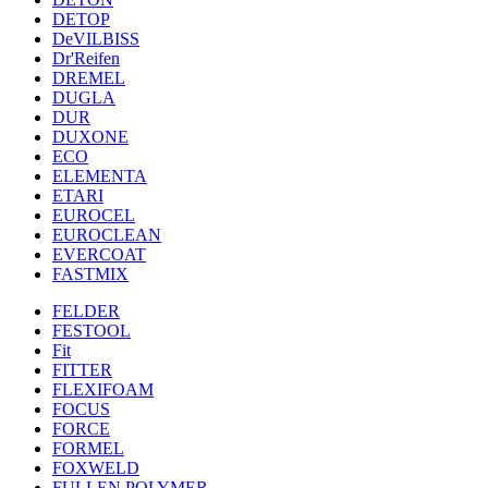
DETOP
DeVILBISS
Dr'Reifen
DREMEL
DUGLA
DUR
DUXONE
ECO
ELEMENTA
ETARI
EUROCEL
EUROCLEAN
EVERCOAT
FASTMIX
FELDER
FESTOOL
Fit
FITTER
FLEXIFOAM
FOCUS
FORCE
FORMEL
FOXWELD
FULLEN POLYMER