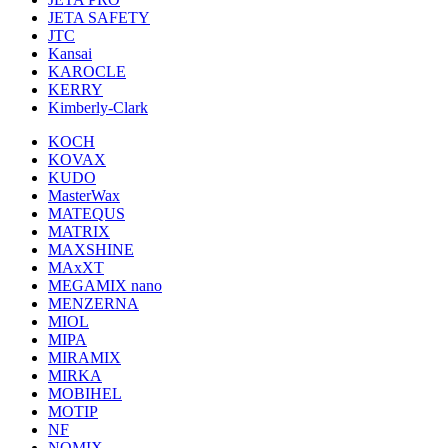
JETA SAFETY
JTC
Kansai
KAROCLE
KERRY
Kimberly-Clark
KOCH
KOVAX
KUDO
MasterWax
MATEQUS
MATRIX
MAXSHINE
MAxXT
MEGAMIX nano
MENZERNA
MIOL
MIPA
MIRAMIX
MIRKA
MOBIHEL
MOTIP
NF
NOMIX