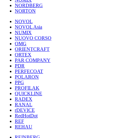
NORDBERG
NORTON
NOVOL
NOVOL Asia
NUMIX
NUOVO CORSO
OMG
ORIENTCRAFT
ORTEX
PAR COMPANY
PDR
PERFECOAT
POLARON
PPG
PROFILAK
QUICKLINE
RADEX
RANAL
rDEVICE
RedHotDot
REF
REHAU
REINBERG